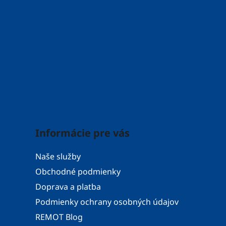
ý
p
i
s
u
Informácie pre vás
Naše služby
Obchodné podmienky
Doprava a platba
Podmienky ochrany osobných údajov
REMOT Blog