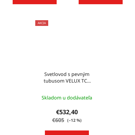
AKCIA
Svetlovod s pevným
tubusom VELUX TCR
do plochej strechy, 35
cm - 14" (35 CM)
Skladom u dodávateľa
€532,40
€605
(–12 %)