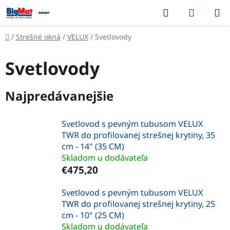
Prejsť
Hľadať
NÁKUP
na
KOŠÍK
obsah
Domov
/
Strešné okná
/
VELUX
/
Svetlovody
Svetlovody
Najpredávanejšie
Svetlovod s pevným tubusom VELUX
TWR do profilovanej strešnej krytiny, 35
cm - 14" (35 CM)
Skladom u dodávateľa
€475,20
Svetlovod s pevným tubusom VELUX
TWR do profilovanej strešnej krytiny, 25
cm - 10" (25 CM)
Skladom u dodávateľa