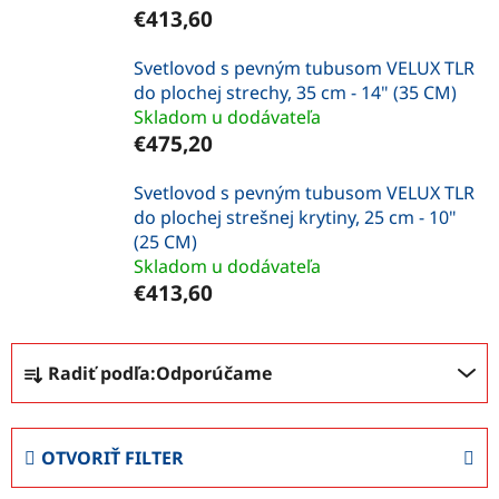
€413,60
Svetlovod s pevným tubusom VELUX TLR
do plochej strechy, 35 cm - 14" (35 CM)
Skladom u dodávateľa
€475,20
Svetlovod s pevným tubusom VELUX TLR
do plochej strešnej krytiny, 25 cm - 10"
(25 CM)
Skladom u dodávateľa
€413,60
R
Radiť podľa:
Odporúčame
a
d
e
OTVORIŤ FILTER
n