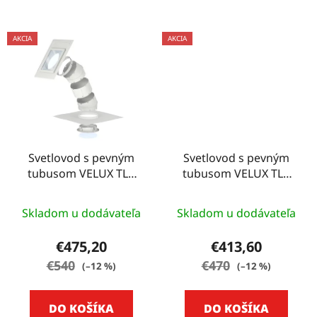
AKCIA
AKCIA
Svetlovod s pevným
Svetlovod s pevným
tubusom VELUX TLR
tubusom VELUX TLR
do plochej strechy, 35
do plochej strešnej
cm - 14" (35 CM)
krytiny, 25 cm - 10" (25
Skladom u dodávateľa
Skladom u dodávateľa
CM)
€475,20
€413,60
€540
€470
(–12 %)
(–12 %)
DO KOŠÍKA
DO KOŠÍKA