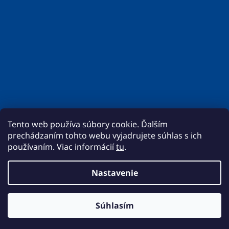
Tento web používa súbory cookie. Ďalším
prechádzaním tohto webu vyjadrujete súhlas s ich
používaním. Viac informácií
tu
.
Nastavenie
Vytvoril Shoptet
Momentálne prebieha aktualizácia cien. Ak sa nebude cenníková
Súhlasím
Copyright 2026
BigMat - REMOT
. Všetky práva
cena zhodovať môže byť cena vašej objednávky zmenená.
vyhradené.