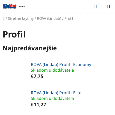
Prejsť
Hľadať
NÁKUP
na
KOŠÍK
obsah
Domov
/
Strešné krytiny
/
ROVA (Lindab)
/
Profil
Profil
Najpredávanejšie
ROVA (Lindab) Profil - Economy
Skladom u dodávateľa
€7,75
ROVA (Lindab) Profil - Elite
Skladom u dodávateľa
€11,27