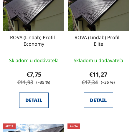
p
r
i
o
s
d
p
u
r
k
o
ROVA (Lindab) Profil -
ROVA (Lindab) Profil -
t
Economy
Elite
d
o
u
v
k
Skladom u dodávateľa
Skladom u dodávateľa
t
€7,75
€11,27
o
€11,93
€17,34
(–35 %)
(–35 %)
v
DETAIL
DETAIL
AKCIA
AKCIA