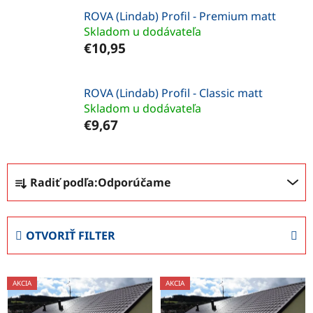
ROVA (Lindab) Profil - Premium matt
Skladom u dodávateľa
€10,95
ROVA (Lindab) Profil - Classic matt
Skladom u dodávateľa
€9,67
R
Radiť podľa:
Odporúčame
a
d
e
OTVORIŤ FILTER
n
i
V
e
AKCIA
AKCIA
ý
p