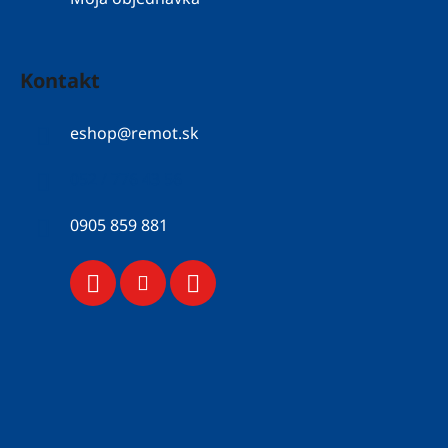
Kontakt
eshop
@
remot.sk
052 / 776 43 56
0905 859 881