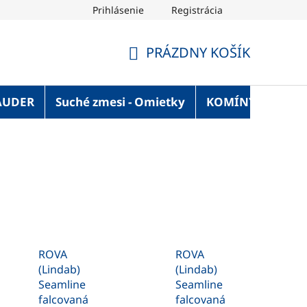
Prihlásenie
Registrácia
OT Blog
Strechaonline.sk - informácie z prvej ruky
Vel
PRÁZDNY KOŠÍK
NÁKUPNÝ
KOŠÍK
AUDER
Suché zmesi - Omietky
KOMÍNY
Služ
ROVA
ROVA
(Lindab)
(Lindab)
Seamline
Seamline
falcovaná
falcovaná