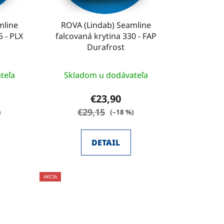
d
u
mline
ROVA (Lindab) Seamline
k
5 - PLX
falcovaná krytina 330 - FAP
t
Durafrost
o
v
teľa
Skladom u dodávateľa
€23,90
€29,15
)
(–18 %)
DETAIL
AKCIA