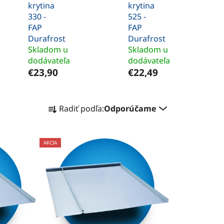
krytina
krytina
330 -
525 -
FAP
FAP
Durafrost
Durafrost
Skladom u
Skladom u
dodávateľa
dodávateľa
€23,90
€22,49
R
Radiť podľa:
Odporúčame
a
d
e
AKCIA
n
i
e
p
r
o