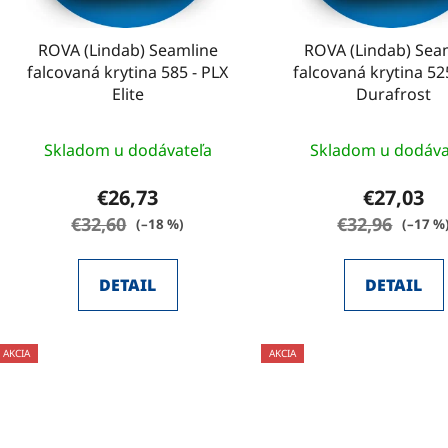
o
d
ROVA (Lindab) Seamline
ROVA (Lindab) Sea
u
falcovaná krytina 585 - PLX
falcovaná krytina 52
k
Elite
Durafrost
t
o
Skladom u dodávateľa
Skladom u dodáva
v
€26,73
€27,03
€32,60
€32,96
(–18 %)
(–17 %
DETAIL
DETAIL
AKCIA
AKCIA