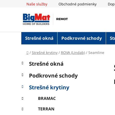
Prejsť
Naše služby
Obchodné podmienky
Dop
na
obsah
Strešné okná
Podkrovné schody
St
Domov
/
Strešné krytiny
/
ROVA (Lindab)
/
Seamline
B
K
Preskočiť
Strešné okná
a
o
kategórie
t
č
Podkrovné schody
e
n
g
ý
Strešné krytiny
ó
p
r
BRAMAC
i
a
e
n
TERRAN
e