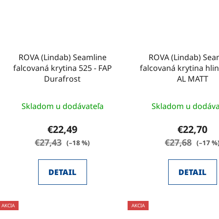
ROVA (Lindab) Seamline
ROVA (Lindab) Sea
falcovaná krytina 525 - FAP
falcovaná krytina hlin
Durafrost
AL MATT
Skladom u dodávateľa
Skladom u dodáva
€22,49
€22,70
€27,43
€27,68
(–18 %)
(–17 %
DETAIL
DETAIL
AKCIA
AKCIA