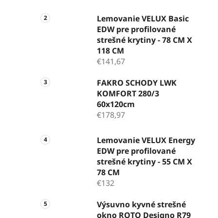
Lemovanie VELUX Basic
EDW pre profilované
strešné krytiny - 78 CM X
118 CM
€141,67
FAKRO SCHODY LWK
KOMFORT 280/3
60x120cm
€178,97
Lemovanie VELUX Energy
EDW pre profilované
strešné krytiny - 55 CM X
78 CM
€132
Výsuvno kyvné strešné
okno ROTO Designo R79