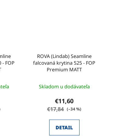
mline
ROVA (Lindab) Seamline
0 - FOP
falcovaná krytina 525 - FOP
T
Premium MATT
teľa
Skladom u dodávateľa
€11,60
€17,84
)
(–34 %)
DETAIL