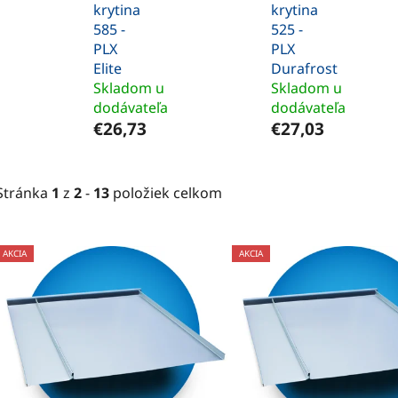
krytina
krytina
585 -
525 -
PLX
PLX
Elite
Durafrost
Skladom u
Skladom u
dodávateľa
dodávateľa
€26,73
€27,03
Stránka
1
z
2
-
13
položiek celkom
V
AKCIA
AKCIA
ý
p
i
s
p
r