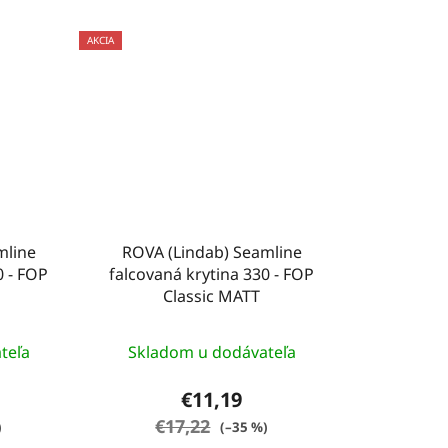
AKCIA
mline
ROVA (Lindab) Seamline
0 - FOP
falcovaná krytina 330 - FOP
Classic MATT
teľa
Skladom u dodávateľa
€11,19
€17,22
)
(–35 %)