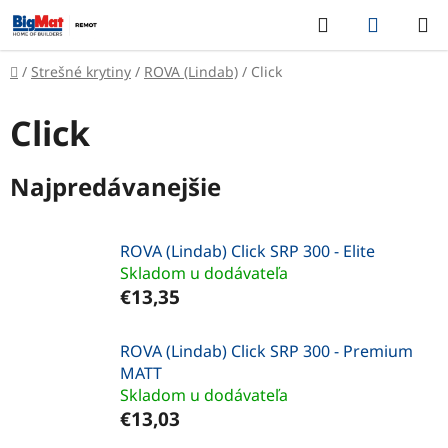
Prejsť
Hľadať
NÁKUP
na
KOŠÍK
obsah
Domov
/
Strešné krytiny
/
ROVA (Lindab)
/
Click
Click
Najpredávanejšie
ROVA (Lindab) Click SRP 300 - Elite
Skladom u dodávateľa
€13,35
ROVA (Lindab) Click SRP 300 - Premium
MATT
Skladom u dodávateľa
€13,03