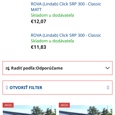
ROVA (Lindab) Click SRP 300 - Classic
MATT
Skladom u dodávateľa
€12,07
ROVA (Lindab) Click SRP 300 - Classic
Skladom u dodávateľa
€11,83
R
Radiť podľa:
Odporúčame
a
d
e
OTVORIŤ FILTER
n
i
V
e
AKCIA
AKCIA
ý
p