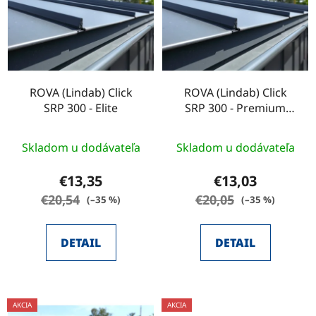
p
r
i
o
s
d
p
u
r
k
o
ROVA (Lindab) Click
ROVA (Lindab) Click
t
SRP 300 - Elite
SRP 300 - Premium
d
o
MATT
u
v
k
Skladom u dodávateľa
Skladom u dodávateľa
t
€13,35
€13,03
o
€20,54
€20,05
(–35 %)
(–35 %)
v
DETAIL
DETAIL
AKCIA
AKCIA