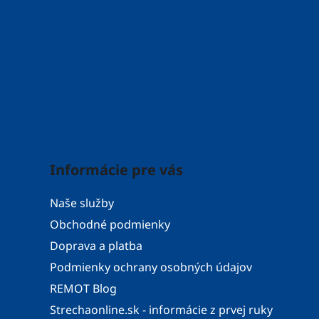
p
i
s
u
Informácie pre vás
Naše služby
Obchodné podmienky
Doprava a platba
Podmienky ochrany osobných údajov
REMOT Blog
Strechaonline.sk - informácie z prvej ruky