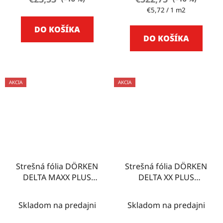
Jednotková
€5,72 / 1 m2
cena:
DO KOŠÍKA
DO KOŠÍKA
AKCIA
AKCIA
Strešná fólia DÖRKEN
Strešná fólia DÖRKEN
DELTA MAXX PLUS
DELTA XX PLUS
75m2
UNIVERSAL 75m2
Skladom na predajni
Skladom na predajni