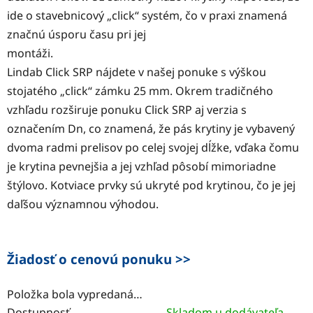
ide o stavebnicový „click“ systém, čo v praxi znamená
značnú úsporu času pri jej
montáži.
Lindab Click SRP nájdete v našej ponuke s výškou
stojatého „click“ zámku 25 mm. Okrem tradičného
vzhľadu rozširuje ponuku Click SRP aj verzia s
označením Dn, co znamená, že pás krytiny je vybavený
dvoma radmi prelisov po celej svojej dĺžke, vďaka čomu
je krytina pevnejšia a jej vzhľad pôsobí mimoriadne
štýlovo. Kotviace prvky sú ukryté pod krytinou, čo je jej
daľšou významnou výhodou.
Žiadosť o cenovú ponuku >>
Položka bola vypredaná…
Dostupnosť
Skladom u dodávateľa