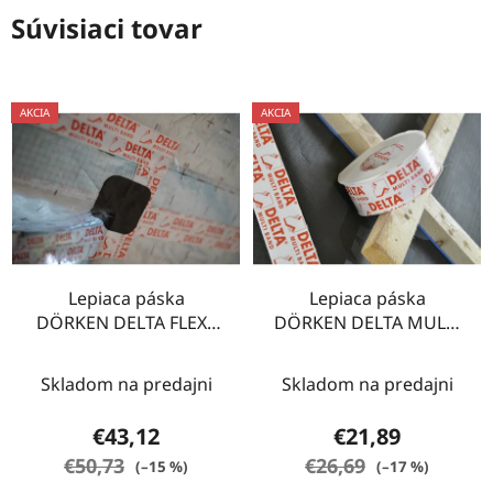
Súvisiaci tovar
AKCIA
AKCIA
Lepiaca páska
Lepiaca páska
DÖRKEN DELTA FLEXX
DÖRKEN DELTA MULTI
BAND 10 m F 100
BAND 25m M60
Skladom na predajni
Skladom na predajni
€43,12
€21,89
€50,73
€26,69
(–15 %)
(–17 %)