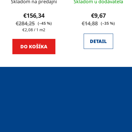
Skladom na predajni
Skladom u dodávateľa
€156,34
€9,67
€284,25
€14,88
(–45 %)
(–35 %)
Jednotková
€2,08 / 1 m2
cena:
DETAIL
DO KOŠÍKA
Z
á
p
ä
t
i
e