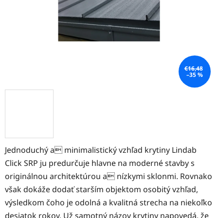
€16,48
–35 %
Jednoduchý a minimalistický vzhľad krytiny Lindab
Click SRP ju predurčuje hlavne na moderné stavby s
originálnou architektúrou a nízkymi sklonmi. Rovnako
však dokáže dodať starším objektom osobitý vzhľad,
výsledkom čoho je odolná a kvalitná strecha na niekoľko
desiatok rokov. Už samotný názov krytiny napovedá, že