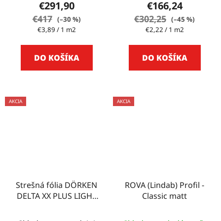
€291,90
€166,24
€417
€302,25
(–30 %)
(–45 %)
Jednotková
Jednotková
€3,89 / 1 m2
€2,22 / 1 m2
cena:
cena:
DO KOŠÍKA
DO KOŠÍKA
AKCIA
AKCIA
Strešná fólia DÖRKEN
ROVA (Lindab) Profil -
DELTA XX PLUS LIGHT
Classic matt
75m2