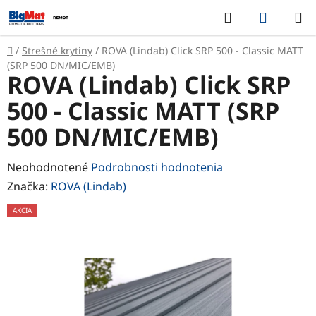
Prejsť
Hľadať
NÁKUP
na
KOŠÍK
obsah
Domov
/
Strešné krytiny
/
ROVA (Lindab) Click SRP 500 - Classic MATT
(SRP 500 DN/MIC/EMB)
ROVA (Lindab) Click SRP
500 - Classic MATT (SRP
500 DN/MIC/EMB)
Priemerné
Neohodnotené
Podrobnosti hodnotenia
hodnotenie
Značka:
ROVA (Lindab)
produktu
AKCIA
je
0,0
z
5
hviezdičiek.