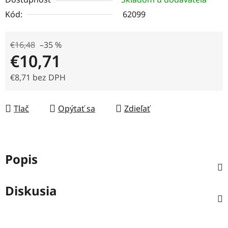
Kód:
62099
€16,48
–35 %
€10,71
€8,71 bez DPH
Jednotková cena:
Tlač
Opýtať sa
Zdieľať
Popis
Diskusia