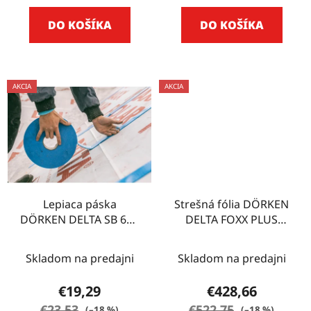
DO KOŠÍKA
DO KOŠÍKA
AKCIA
AKCIA
Lepiaca páska
Strešná fólia DÖRKEN
DÖRKEN DELTA SB 60 -
DELTA FOXX PLUS
30 m
75m2
Skladom na predajni
Skladom na predajni
€19,29
€428,66
€23,53
€522,75
(–18 %)
(–18 %)