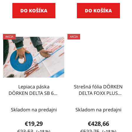
DO KOŠÍKA
DO KOŠÍKA
AKCIA
AKCIA
Lepiaca páska
Strešná fólia DÖRKEN
DÖRKEN DELTA SB 60 -
DELTA FOXX PLUS
30 m
75m2
Skladom na predajni
Skladom na predajni
€19,29
€428,66
€23,53
€522,75
(–18 %)
(–18 %)