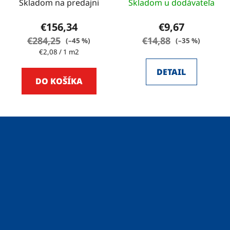
Skladom na predajni
Skladom u dodávateľa
€156,34
€9,67
€284,25
€14,88
(–45 %)
(–35 %)
Jednotková
€2,08 / 1 m2
cena:
DETAIL
DO KOŠÍKA
Z
á
p
ä
t
i
e