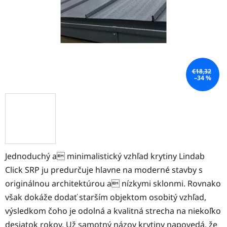
€18,32
–34 %
Jednoduchý a minimalistický vzhľad krytiny Lindab
Click SRP ju predurčuje hlavne na moderné stavby s
originálnou architektúrou a nízkymi sklonmi. Rovnako
však dokáže dodať starším objektom osobitý vzhľad,
výsledkom čoho je odolná a kvalitná strecha na niekoľko
desiatok rokov. Už samotný názov krytiny napovedá, že