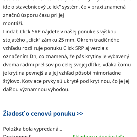
ide o stavebnicový „click“ systém, čo v praxi znamená
značnú úsporu času pri jej
montáži.
Lindab Click SRP nájdete v našej ponuke s výškou
stojatého „click“ zámku 25 mm. Okrem tradičného
vzhľadu rozširuje ponuku Click SRP aj verzia s
označením Dn, co znamená, že pás krytiny je vybavený
dvoma radmi prelisov po celej svojej dĺžke, vďaka čomu
je krytina pevnejšia a jej vzhľad pôsobí mimoriadne
štýlovo. Kotviace prvky sú ukryté pod krytinou, čo je jej
daľšou významnou výhodou.
Žiadosť o cenovú ponuku >>
Položka bola vypredaná…
Dostupnosť
Skladom u dodávateľa