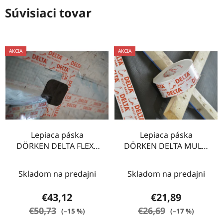
Súvisiaci tovar
AKCIA
AKCIA
Lepiaca páska
Lepiaca páska
DÖRKEN DELTA FLEXX
DÖRKEN DELTA MULTI
BAND 10 m F 100
BAND 25m M60
Skladom na predajni
Skladom na predajni
€43,12
€21,89
€50,73
€26,69
(–15 %)
(–17 %)