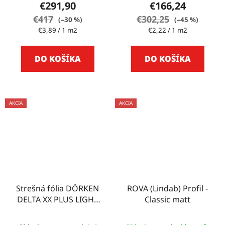
€291,90
€166,24
€417
€302,25
(–30 %)
(–45 %)
Jednotková
Jednotková
€3,89 / 1 m2
€2,22 / 1 m2
cena:
cena:
DO KOŠÍKA
DO KOŠÍKA
AKCIA
AKCIA
Strešná fólia DÖRKEN
ROVA (Lindab) Profil -
DELTA XX PLUS LIGHT
Classic matt
75m2