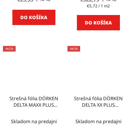
Jednotková
€5,72 / 1 m2
cena:
DO KOŠÍKA
DO KOŠÍKA
AKCIA
AKCIA
Strešná fólia DÖRKEN
Strešná fólia DÖRKEN
DELTA MAXX PLUS
DELTA XX PLUS
75m2
UNIVERSAL 75m2
Skladom na predajni
Skladom na predajni