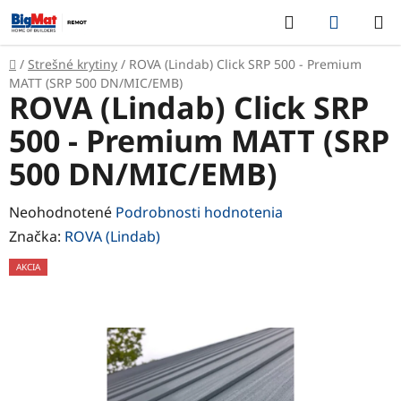
Prejsť
Hľadať
NÁKUP
na
KOŠÍK
obsah
Domov
/
Strešné krytiny
/
ROVA (Lindab) Click SRP 500 - Premium
MATT (SRP 500 DN/MIC/EMB)
ROVA (Lindab) Click SRP
500 - Premium MATT (SRP
500 DN/MIC/EMB)
Priemerné
Neohodnotené
Podrobnosti hodnotenia
hodnotenie
Značka:
ROVA (Lindab)
produktu
AKCIA
je
0,0
z
5
hviezdičiek.