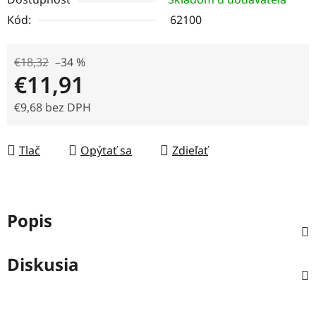
Kód:
62100
€18,32
–34 %
€11,91
€9,68 bez DPH
Jednotková cena:
Tlač
Opýtať sa
Zdieľať
Popis
Diskusia