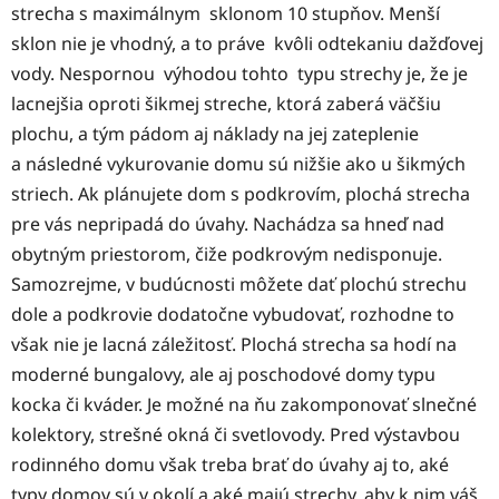
strecha s maximálnym sklonom 10 stupňov. Menší
sklon nie je vhodný, a to práve kvôli odtekaniu dažďovej
vody. Nespornou výhodou tohto typu strechy je, že je
lacnejšia oproti šikmej streche, ktorá zaberá väčšiu
plochu, a tým pádom aj náklady na jej zateplenie
a následné vykurovanie domu sú nižšie ako u šikmých
striech. Ak plánujete dom s podkrovím, plochá strecha
pre vás nepripadá do úvahy. Nachádza sa hneď nad
obytným priestorom, čiže podkrovým nedisponuje.
Samozrejme, v budúcnosti môžete dať plochú strechu
dole a podkrovie dodatočne vybudovať, rozhodne to
však nie je lacná záležitosť. Plochá strecha sa hodí na
moderné bungalovy, ale aj poschodové domy typu
kocka či kváder. Je možné na ňu zakomponovať slnečné
kolektory, strešné okná či svetlovody. Pred výstavbou
rodinného domu však treba brať do úvahy aj to, aké
typy domov sú v okolí a aké majú strechy, aby k nim váš