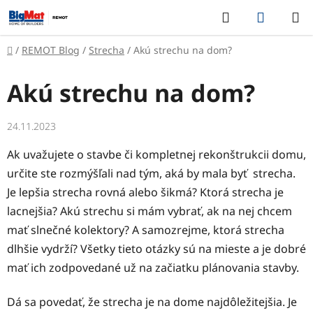
Prejsť
Hľadať
NÁKUP
na
KOŠÍK
obsah
Domov
/
REMOT Blog
/
Strecha
/
Akú strechu na dom?
Akú strechu na dom?
24.11.2023
Ak uvažujete o stavbe či kompletnej rekonštrukcii domu,
určite ste rozmýšľali nad tým, aká by mala byť strecha.
Je lepšia strecha rovná alebo šikmá? Ktorá strecha je
lacnejšia? Akú strechu si mám vybrať, ak na nej chcem
mať slnečné kolektory? A samozrejme, ktorá strecha
dlhšie vydrží? Všetky tieto otázky sú na mieste a je dobré
mať ich zodpovedané už na začiatku plánovania stavby.
Dá sa povedať, že strecha je na dome najdôležitejšia. Je