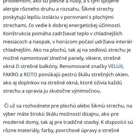
problémom, ako sú plesne a huby, a s tým spojené
alergie rôzneho druhu a rozsahu. Šikmé strechy
poskytujú lepšiu izoláciu v porovnaní s plochými
strechami, čo vedie k dobrej energetickej účinnosti.
Konštrukcia pomáha zadržiavať teplo v chladnejších
mesiacoch a naopak, v horúcom počasí udržiava interiér
chladnejším. Ako na plochú, tak aj na sedlovú strechu je
možné namontovať slnečné panely, vikiere, strešné
okná či strešné balkóny. Renomované značky
VELUX
,
FAKRO a
ROTO
ponúkajú pestrú škálu strešných okien,
ako aj doplnkov na strešné okná, ktoré oživia každú
strechu a spravia ju skutočne výnimočnou.
Či už sa rozhodnete pre plochú alebo šikmú strechu, na
výber máte širokú škálu možností dizajnu, ako pre
moderné domy, tak aj pre tradičné stavby. K dispozícii sú
rôzne materiály, farby, povrchové úpravy a strešné