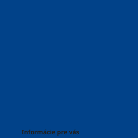
i
e
Informácie pre vás