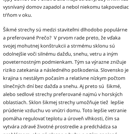
vysnívaný domov zapadol a nebol niekomu takpovediac
tŕňom v oku.
Šikmé strechy sú medzi staviteľmi dlhodobo populárne
a preferované Prečo? V prvom rade preto, že vďaka
svojej mohutnej konštrukcii a strmému sklonu sú
odolnejšie voči silnému dažďu, snehu, vetru a iným
poveternostným podmienkam. Tým sa výrazne znižuje
riziko zatekania a následného poškodenia. Slovensko je
krajina s nestálym počasím a relatívne nízkym počtom
slnečných dní bez dažďa a snehu. Aj preto sú šikmé,
alebo sedlové strechy preferované najmú v horských
oblastiach. Sklon šikmej strechy umožňuje tiež lepšie
prúdenie vzduchu vo vnútri domu. Toto lepšie vetranie
pomáha regulovať teplotu a úroveň vlhkosti, čím sa
vytvára zdravé životné prostredie a predchádza sa