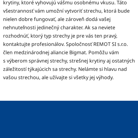
krytiny, ktoré vyhovujú vášmu osobnému vkusu. Táto
všestrannosť vám umožní vytvoriť strechu, ktorá bude
nielen dobre fungovať, ale zároveň dodá vašej
nehnuteľnosti jedinečný charakter. Ak sa neviete
rozhodnúť, ktorý typ strechy je pre vás ten pravý,
kontaktujte profesionálov. Spoločnosť REMOT SI s.r.o.
člen medzinárodnej aliancie Bigmat. Pomôžu vám
s výberom správnej strechy, strešnej krytiny aj ostatných
záležitostí týkajúcich sa strechy. Nelámte si hlavu nad
vašou strechou, ale užívajte si všetky jej výhody.
Z
á
p
ä
t