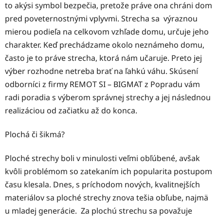
to akýsi symbol bezpečia, pretože práve ona chráni dom
pred poveternostnými vplyvmi. Strecha sa výraznou
mierou podieľa na celkovom vzhľade domu, určuje jeho
charakter. Keď prechádzame okolo neznámeho domu,
často je to práve strecha, ktorá nám učaruje. Preto jej
výber rozhodne netreba brať na ľahkú váhu. Skúsení
odborníci z firmy REMOT SI – BIGMAT z Popradu vám
radi poradia s výberom správnej strechy a jej následnou
realizáciou od začiatku až do konca.
Plochá či šikmá?
Ploché strechy boli v minulosti veľmi obľúbené, avšak
kvôli problémom so zatekaním ich popularita postupom
času klesala. Dnes, s príchodom nových, kvalitnejších
materiálov sa ploché strechy znova tešia obľube, najmä
u mladej generácie. Za plochú strechu sa považuje