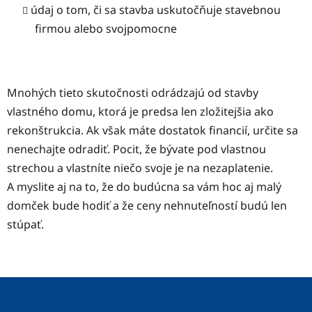
údaj o tom, či sa stavba uskutočňuje stavebnou
firmou alebo svojpomocne
Mnohých tieto skutočnosti odrádzajú od stavby
vlastného domu, ktorá je predsa len zložitejšia ako
rekonštrukcia. Ak však máte dostatok financií, určite sa
nenechajte odradiť. Pocit, že bývate pod vlastnou
strechou a vlastníte niečo svoje je na nezaplatenie.
A myslite aj na to, že do budúcna sa vám hoc aj malý
domček bude hodiť a že ceny nehnuteľností budú len
stúpať.
Z
á