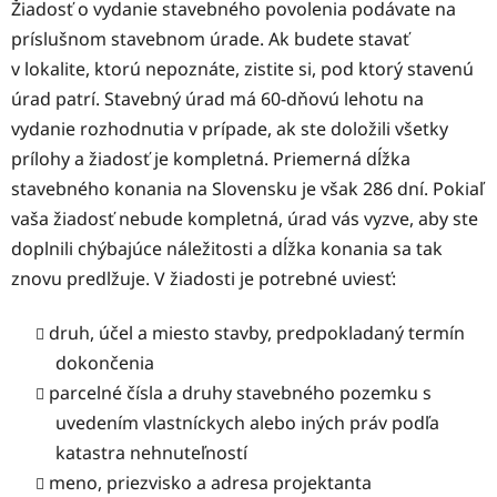
Žiadosť o vydanie stavebného povolenia podávate na
príslušnom stavebnom úrade. Ak budete stavať
v lokalite, ktorú nepoznáte, zistite si, pod ktorý stavenú
úrad patrí. Stavebný úrad má 60-dňovú lehotu na
vydanie rozhodnutia v prípade, ak ste doložili všetky
prílohy a žiadosť je kompletná. Priemerná dĺžka
stavebného konania na Slovensku je však 286 dní. Pokiaľ
vaša žiadosť nebude kompletná, úrad vás vyzve, aby ste
doplnili chýbajúce náležitosti a dĺžka konania sa tak
znovu predlžuje. V žiadosti je potrebné uviesť:
druh, účel a miesto stavby, predpokladaný termín
dokončenia
parcelné čísla a druhy stavebného pozemku s
uvedením vlastníckych alebo iných práv podľa
katastra nehnuteľností
meno, priezvisko a adresa projektanta