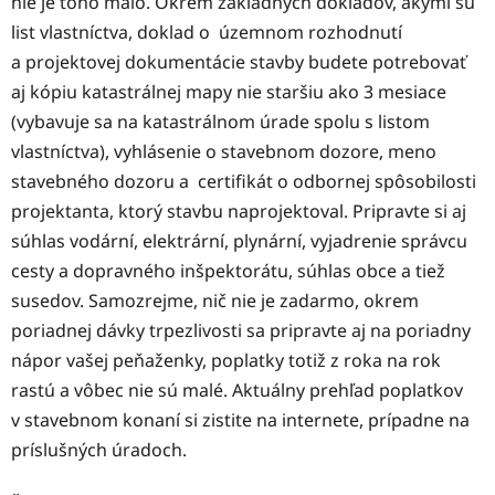
nie je toho málo. Okrem základných dokladov, akými sú
list vlastníctva, doklad o územnom rozhodnutí
a projektovej dokumentácie stavby budete potrebovať
aj kópiu katastrálnej mapy nie staršiu ako 3 mesiace
(vybavuje sa na katastrálnom úrade spolu s listom
vlastníctva), vyhlásenie o stavebnom dozore, meno
stavebného dozoru a certifikát o odbornej spôsobilosti
projektanta, ktorý stavbu naprojektoval. Pripravte si aj
súhlas vodární, elektrární, plynární, vyjadrenie správcu
cesty a dopravného inšpektorátu, súhlas obce a tiež
susedov. Samozrejme, nič nie je zadarmo, okrem
poriadnej dávky trpezlivosti sa pripravte aj na poriadny
nápor vašej peňaženky, poplatky totiž z roka na rok
rastú a vôbec nie sú malé. Aktuálny prehľad poplatkov
v stavebnom konaní si zistite na internete, prípadne na
príslušných úradoch.