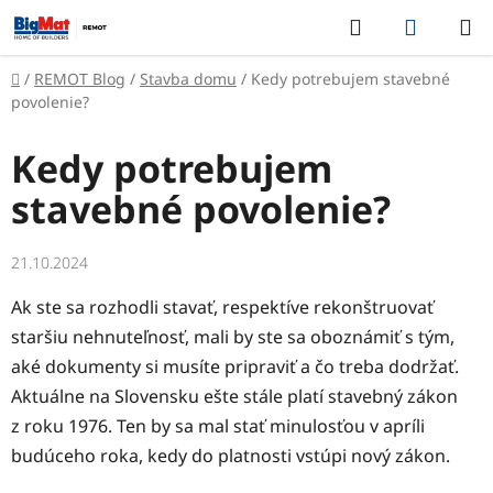
Prejsť
Hľadať
NÁKUP
na
KOŠÍK
obsah
Domov
/
REMOT Blog
/
Stavba domu
/
Kedy potrebujem stavebné
povolenie?
Kedy potrebujem
stavebné povolenie?
21.10.2024
Ak ste sa rozhodli stavať, respektíve rekonštruovať
staršiu nehnuteľnosť, mali by ste sa oboznámiť s tým,
aké dokumenty si musíte pripraviť a čo treba dodržať.
Aktuálne na Slovensku ešte stále platí stavebný zákon
z roku 1976. Ten by sa mal stať minulosťou v apríli
budúceho roka, kedy do platnosti vstúpi nový zákon.