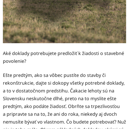
Aké doklady potrebujete predložiť k žiadosti o stavebné
povolenie?
Ešte predtým, ako sa vôbec pustíte do stavby či
rekonštrukcie, dajte si dokopy všetky potrebné doklady,
a to v dostatočnom predstihu. Čakacie lehoty sú na
Slovensku neskutočne dlhé, preto na to myslite ešte
predtým, ako podáte žiadosť. Obrňte sa trpezlivosťou
a pripravte sa na to, že ani do roka, niekedy aj dvoch
nemusíte bývať vo vlastnom. Čo budete potrebovať? Nuž