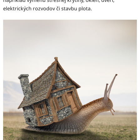
napríklad výmenu strešnej krytiny, okien, dverí,
elektrických rozvodov či stavbu plota.