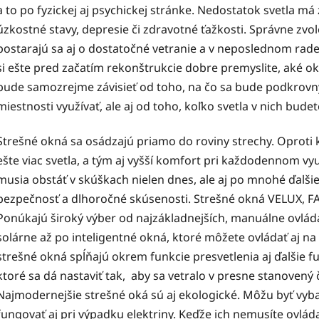
a to po fyzickej aj psychickej stránke. Nedostatok svetla má
úzkostné stavy, depresie či zdravotné ťažkosti. Správne zvol
postarajú sa aj o dostatočné vetranie a v neposlednom rade 
si ešte pred začatím rekonštrukcie dobre premyslite, aké o
bude samozrejme závisieť od toho, na čo sa bude podkrovný
miestnosti využívať, ale aj od toho, koľko svetla v nich bude
Strešné okná sa osádzajú priamo do roviny strechy. Oprot
ešte viac svetla, a tým aj vyšší komfort pri každodennom v
musia obstáť v skúškach nielen dnes, ale aj po mnohé ďalšie
bezpečnosť a dlhoročné skúsenosti. Strešné okná VELUX, FAK
Ponúkajú široký výber od najzákladnejších, manuálne ovláda
solárne až po inteligentné okná, ktoré môžete ovládať aj n
strešné okná spĺňajú okrem funkcie presvetlenia aj ďalšie f
ktoré sa dá nastaviť tak, aby sa vetralo v presne stanovený
Najmodernejšie strešné oká sú aj ekologické. Môžu byť v
fungovať aj pri výpadku elektriny. Keďže ich nemusíte ovlá