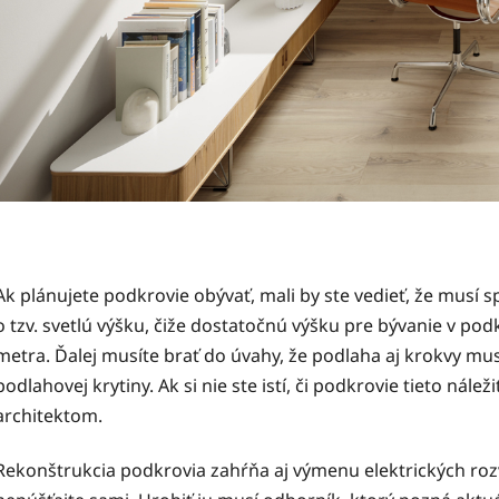
Ak plánujete podkrovie obývať, mali by ste vedieť, že musí 
o tzv. svetlú výšku, čiže dostatočnú výšku pre bývanie v po
metra. Ďalej musíte brať do úvahy, že podlaha aj krokvy mus
podlahovej krytiny. Ak si nie ste istí, či podkrovie tieto nálež
architektom.
Rekonštrukcia podkrovia zahŕňa aj výmenu elektrických rozv