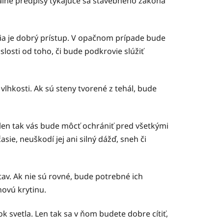
uálne predpisy týkajúce sa stavebného zákona
via je dobrý prístup. V opačnom prípade bude
losti od toho, či bude podkrovie slúžiť
vlhkosti. Ak sú steny tvorené z tehál, bude
len tak vás bude môcť ochrániť pred všetkými
ie, neuškodí jej ani silný dážď, sneh či
tav. Ak nie sú rovné, bude potrebné ich
hovú krytinu.
 svetla. Len tak sa v ňom budete dobre cítiť,