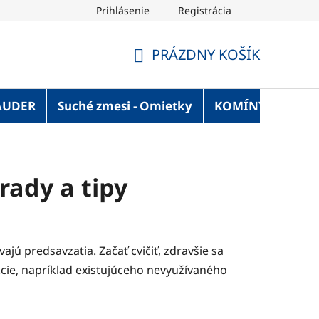
Prihlásenie
Registrácia
OT Blog
Strechaonline.sk - informácie z prvej ruky
Vel
PRÁZDNY KOŠÍK
NÁKUPNÝ
KOŠÍK
AUDER
Suché zmesi - Omietky
KOMÍNY
Služ
rady a tipy
ú predsavzatia. Začať cvičiť, zdravšie sa
ukcie, napríklad existujúceho nevyužívaného