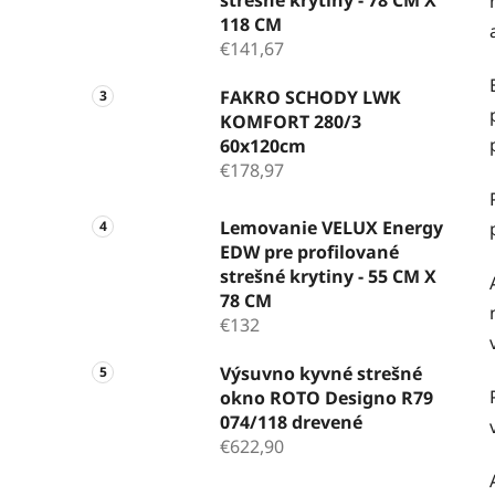
118 CM
€141,67
FAKRO SCHODY LWK
KOMFORT 280/3
60x120cm
€178,97
Lemovanie VELUX Energy
EDW pre profilované
strešné krytiny - 55 CM X
78 CM
€132
Výsuvno kyvné strešné
okno ROTO Designo R79
074/118 drevené
€622,90