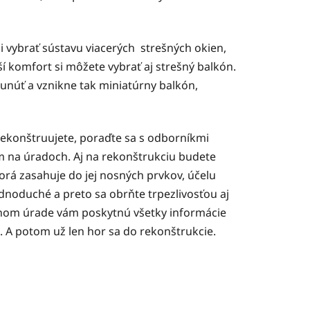
i vybrať sústavu viacerých strešných okien,
ší komfort si môžete vybrať aj strešný balkón.
unúť a vznikne tak miniatúrny balkón,
 rekonštruujete, poraďte sa s odborníkmi
m na úradoch. Aj na rekonštrukciu budete
orá zasahuje do jej nosných prvkov, účelu
jednoduché a preto sa obrňte trpezlivosťou aj
nom úrade vám poskytnú všetky informácie
 A potom už len hor sa do rekonštrukcie.