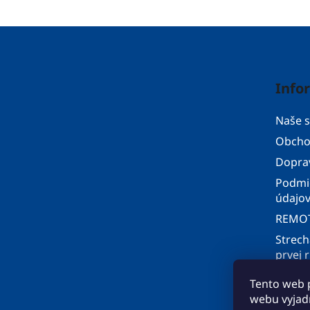
Z
á
p
Info
ä
t
Naše s
i
Obcho
e
Doprav
Podmi
údajo
REMOT
Strech
prvej 
Velux 
Tento web 
Moja 
webu vyjadr