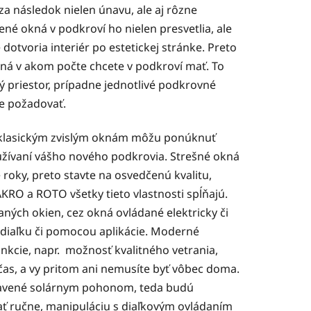
 za následok nielen únavu, ale aj rôzne
ené okná v podkroví ho nielen presvetlia, ale
dotvoria interiér po estetickej stránke. Preto
kná v akom počte chcete v podkroví mať. To
 priestor, prípadne jednotlivé podkrovné
te požadovať.
i klasickým zvislým oknám môžu ponúknuť
yužívaní vášho nového podkrovia. Strešné okná
 roky, preto stavte na osvedčenú kvalitu,
RO a ROTO všetky tieto vlastnosti spĺňajú.
ných okien, cez okná ovládané elektricky či
a diaľku či pomocou aplikácie. Moderné
unkcie, napr. možnosť kvalitného vetrania,
 čas, a vy pritom ani nemusíte byť vôbec doma.
ybavené solárnym pohonom, teda budú
dať ručne, manipuláciu s diaľkovým ovládaním