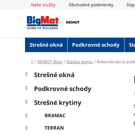
Prejsť
Naše služby
Obchodné podmienky
Dop
na
obsah
Strešné okná
Podkrovné schody
St
Domov
/
REMOT Blog
/
Stavba domu
/
Rekonštrukcia podk
B
K
Preskočiť
Strešné okná
a
o
kategórie
t
č
Podkrovné schody
e
n
g
ý
Strešné krytiny
ó
p
r
BRAMAC
i
a
e
n
TERRAN
e