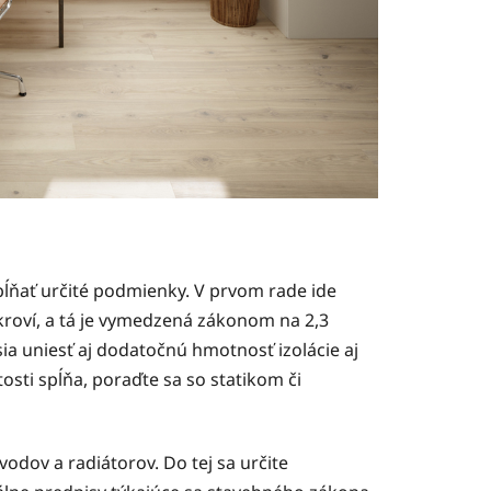
spĺňať určité podmienky. V prvom rade ide
dkroví, a tá je vymedzená zákonom na 2,3
ia uniesť aj dodatočnú hmotnosť izolácie aj
itosti spĺňa, poraďte sa so statikom či
odov a radiátorov. Do tej sa určite