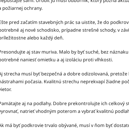
nepúšťajte sami. Urobiť ju musí odborník, ktorý pozná akt
a požiarnej ochrany.
Ešte pred začatím stavebných prác sa uistite, že do podkro
potrebné aj nové schodisko, prípadne strešné schody, v závis
príležitostne alebo každý deň.
Presondujte aj stav muriva. Malo by byť suché, bez náznaku 
potrebné naniesť omietku a aj izoláciu proti vlhkosti.
Aj strecha musí byť bezpečná a dobre odizolovaná, pretože 
nástrahami počasia. Kvalitnú strechu neprekvapí žiadne počas
vietor.
Pamätajte aj na podlahy. Dobre prekontrolujte ich celkový s
vyrovnať, natrieť vhodným poterom a vybrať kvalitnú podla
Ak má byť podkrovie trvalo obývané, musí v ňom byť dostatok