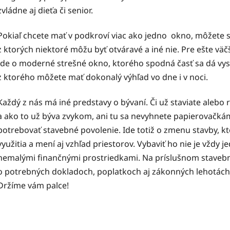
zvládne aj dieťa či senior.
Pokiaľ chcete mať v podkroví viac ako jedno okno, môžete s
z ktorých niektoré môžu byť otváravé a iné nie. Pre ešte väč
Ide o moderné strešné okno, ktorého spodná časť sa dá vys
z ktorého môžete mať dokonalý výhľad vo dne i v noci.
Každý z nás má iné predstavy o bývaní. Či už staviate alebo
a ako to už býva zvykom, ani tu sa nevyhnete papierovačká
potrebovať stavebné povolenie. Ide totiž o zmenu stavby, kt
využitia a mení aj vzhľad priestorov. Vybaviť ho nie je vždy 
nemalými finančnými prostriedkami. Na príslušnom staveb
o potrebných dokladoch, poplatkoch aj zákonných lehotách.
Držíme vám palce!