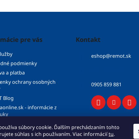
rmácie pre vás
Kontakt
lužby
eshop
@
remot.sk
dné podmienky
052 / 776 43 56
a a platba
enky ochrany osobných
0905 859 881
v
 Blog
aonline.sk - informácie z
ruky
konfigurátor
používa súbory cookie. Ďalším prechádzaním tohto
objednávka
ujete súhlas s ich používaním. Viac informácií
tu
.