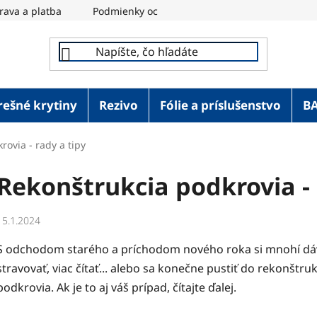
rava a platba
Podmienky ochrany osobných údajov
REM
rešné krytiny
Rezivo
Fólie a príslušenstvo
B
rovia - rady a tipy
Rekonštrukcia podkrovia - 
15.1.2024
S odchodom starého a príchodom nového roka si mnohí dávaj
stravovať, viac čítať... alebo sa konečne pustiť do rekonštr
podkrovia. Ak je to aj váš prípad, čítajte ďalej.