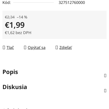
Kód:
327512760000
€2,34
–14 %
€1,99
€1,62 bez DPH
Jednotková cena:
Tlač
Opýtať sa
Zdieľať
Popis
Diskusia