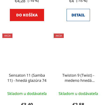
€4,28
€4
(–10 %)
(–15 %)
DO KOŠÍKA
DETAIL
AKCIA
AKCIA
Sensaton 11 (Samba
Twiston 9 (Twist) -
11) - hnedá glazúra 74
medeno hnedá
engoba 12
Skladom u dodávateľa
Skladom u dodávateľa
€3,40
€2,58