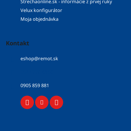
Strechaonline.sk - informácie z prvej ruky
Velux konfigurátor
Moja objednávka
Kontakt
eshop
@
remot.sk
052 / 776 43 56
0905 859 881