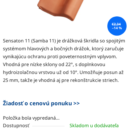
€2,34
–14 %
Sensaton 11 (Samba 11) je drážková škridla so spojitým
systémom hlavových a bočných drážok, ktorý zaručuje
vynikajúcu ochranu proti poveternostným vplyvom.
Vhodná pre nízke sklony od 22°, s doplnkovou
hydroizolačnou vrstvou už od 10°. Umožňuje posun až
25 mm, takže je vhodná aj pre rekonštrukcie striech.
Žiadosť o cenovú ponuku >>
Položka bola vypredaná…
Dostupnosť
Skladom u dodávateľa