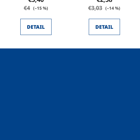
€4
€3,03
(–15 %)
(–14 %)
DETAIL
DETAIL
Z
á
p
ä
t
i
e