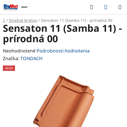
Prejsť
Hľadať
NÁKUP
na
KOŠÍK
obsah
Domov
/
Strešné krytiny
/
Sensaton 11 (Samba 11) - prírodná 00
Sensaton 11 (Samba 11) -
prírodná 00
Priemerné
Neohodnotené
Podrobnosti hodnotenia
hodnotenie
Značka:
TONDACH
produktu
AKCIA
je
0,0
z
5
hviezdičiek.