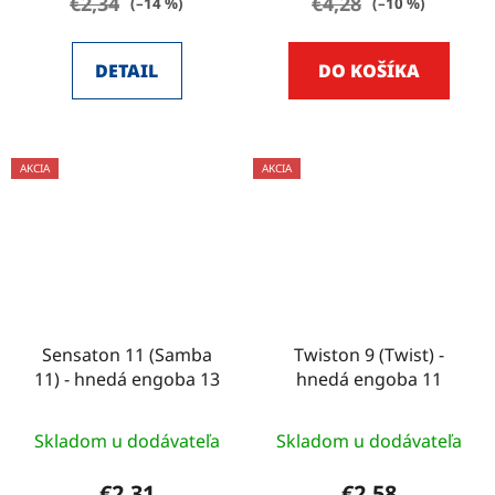
€2,34
€4,28
(–14 %)
(–10 %)
DETAIL
DO KOŠÍKA
AKCIA
AKCIA
Sensaton 11 (Samba
Twiston 9 (Twist) -
11) - hnedá engoba 13
hnedá engoba 11
Skladom u dodávateľa
Skladom u dodávateľa
€2,31
€2,58