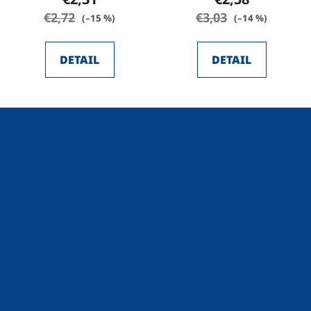
€2,72
€3,03
(–15 %)
(–14 %)
DETAIL
DETAIL
Z
á
p
ä
t
i
e