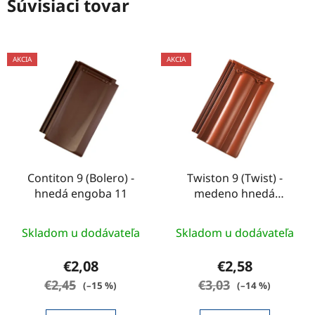
Súvisiaci tovar
AKCIA
AKCIA
Contiton 9 (Bolero) -
Twiston 9 (Twist) -
hnedá engoba 11
medeno hnedá
engoba 12
Skladom u dodávateľa
Skladom u dodávateľa
€2,08
€2,58
€2,45
€3,03
(–15 %)
(–14 %)