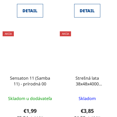
z
DETAIL
DETAIL
5
hviezdičiek.
AKCIA
AKCIA
Sensaton 11 (Samba
Strešná lata
11) - prírodná 00
38x48x4000
IMPREGNOVANÁ
Skladom u dodávateľa
Skladom
€1,99
€3,85