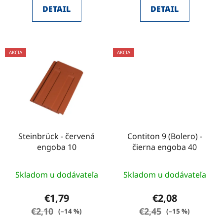
DETAIL
DETAIL
AKCIA
AKCIA
Steinbrück - červená
Contiton 9 (Bolero) -
engoba 10
čierna engoba 40
Priemerné
Skladom u dodávateľa
Skladom u dodávateľa
hodnotenie
produktu
€1,79
€2,08
je
€2,10
€2,45
(–14 %)
(–15 %)
2,4