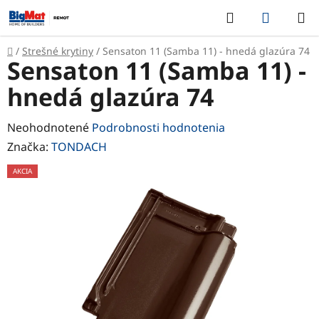
Prejsť
Hľadať
NÁKUP
na
KOŠÍK
obsah
Domov
/
Strešné krytiny
/
Sensaton 11 (Samba 11) - hnedá glazúra 74
Sensaton 11 (Samba 11) -
hnedá glazúra 74
Priemerné
Neohodnotené
Podrobnosti hodnotenia
hodnotenie
Značka:
TONDACH
produktu
AKCIA
je
0,0
z
5
hviezdičiek.