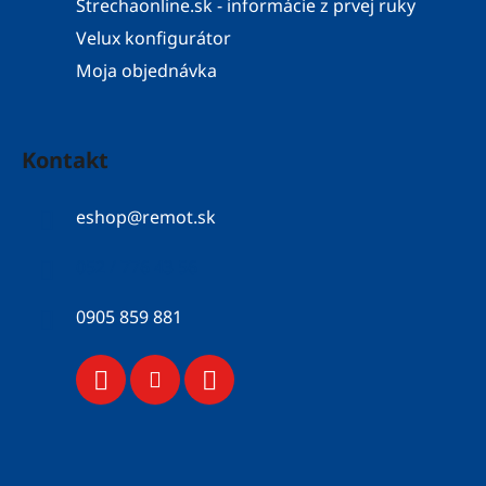
Strechaonline.sk - informácie z prvej ruky
Velux konfigurátor
Moja objednávka
Kontakt
eshop
@
remot.sk
052 / 776 43 56
0905 859 881