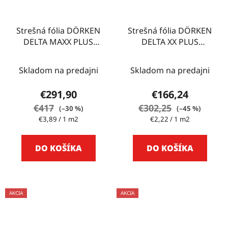
Strešná fólia DÖRKEN
Strešná fólia DÖRKEN
DELTA MAXX PLUS
DELTA XX PLUS
75m2
UNIVERSAL 75m2
Skladom na predajni
Skladom na predajni
€291,90
€166,24
€417
€302,25
(–30 %)
(–45 %)
Jednotková
Jednotková
€3,89 / 1 m2
€2,22 / 1 m2
cena:
cena:
DO KOŠÍKA
DO KOŠÍKA
AKCIA
AKCIA