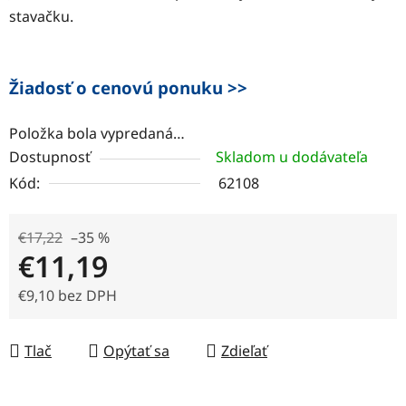
stavačku.
Žiadosť o cenovú ponuku >>
Položka bola vypredaná…
Dostupnosť
Skladom u dodávateľa
Kód:
62108
€17,22
–35 %
€11,19
€9,10 bez DPH
Jednotková cena:
Tlač
Opýtať sa
Zdieľať