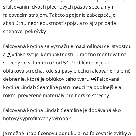
sfalcovaním dvoch plechových pásov špeciálnym
falcovacím strojom. Takéto spojenie zabezpečuje
absolútnu nepriepustnosť spoja, a to aj v prípade
snehovej pokrývky.
Falcovaná krytina sa vyznačuje maximálnou celistvosťou
a vďaka svojej kompaktnosti ju možno montovať na
strechy so sklonom už od 5°. Problém nie je ani
oblúková strecha, kde sú pásy plechu falcované na plné
debnenie, ktoré je oblúkovitého tvaru. Falcovaná
krytina Lindab Seamline patrí medzi najodolnejšie a
rokmi preverené materiály pre horské strechy.
Falcovaná krytina Lindab Seamline je dodávaná ako
hotový vyprofilovaný výrobok.
Je možné urobiť cenovú ponuku aj na falcovacie zvitky a