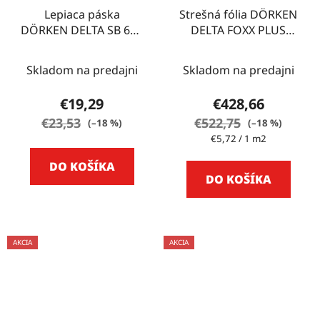
Lepiaca páska
Strešná fólia DÖRKEN
DÖRKEN DELTA SB 60 -
DELTA FOXX PLUS
30 m
75m2
Skladom na predajni
Skladom na predajni
€19,29
€428,66
€23,53
€522,75
(–18 %)
(–18 %)
Jednotková
€5,72 / 1 m2
cena:
DO KOŠÍKA
DO KOŠÍKA
AKCIA
AKCIA