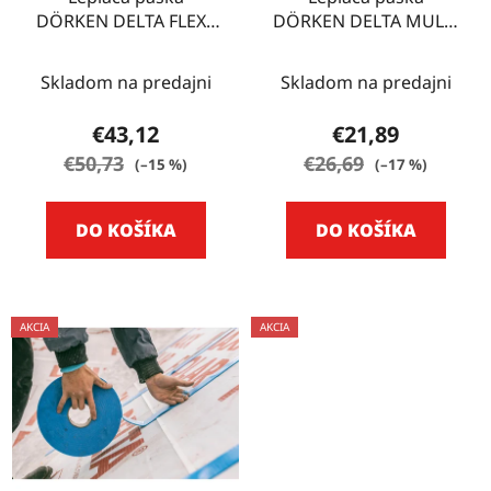
DÖRKEN DELTA FLEXX
DÖRKEN DELTA MULTI
BAND 10 m F 100
BAND 25m M60
Skladom na predajni
Skladom na predajni
€43,12
€21,89
€50,73
€26,69
(–15 %)
(–17 %)
DO KOŠÍKA
DO KOŠÍKA
AKCIA
AKCIA