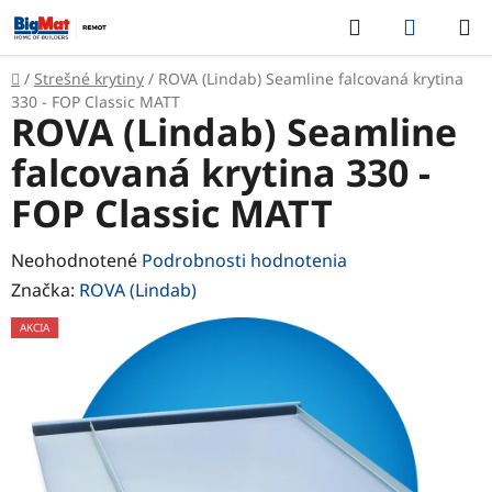
Prejsť
Hľadať
NÁKUP
na
KOŠÍK
obsah
Domov
/
Strešné krytiny
/
ROVA (Lindab) Seamline falcovaná krytina
330 - FOP Classic MATT
ROVA (Lindab) Seamline
falcovaná krytina 330 -
FOP Classic MATT
Priemerné
Neohodnotené
Podrobnosti hodnotenia
hodnotenie
Značka:
ROVA (Lindab)
produktu
AKCIA
je
0,0
z
5
hviezdičiek.