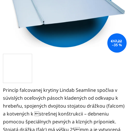
€17,22
–35 %
Princíp falcovanej krytiny Lindab Seamline spočíva v
súvislých oceľových pásoch kladených od odkvapu k
hrebeňu, spojených dvojitou stojatou drážkou (falcom)
a kotvených k strešnej konštrukcii – debneniu
pomocou špeciálnych pevných a klzných príponiek.
Stojatá drážka (falc) má výšku 25mm a je vytvorená