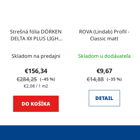
Strešná fólia DÖRKEN
ROVA (Lindab) Profil -
DELTA XX PLUS LIGHT
Classic matt
75m2
Skladom na predajni
Skladom u dodávateľa
€156,34
€9,67
€284,25
€14,88
(–45 %)
(–35 %)
Jednotková
€2,08 / 1 m2
cena:
DETAIL
DO KOŠÍKA
Z
á