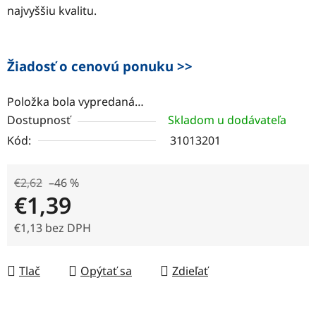
najvyššiu kvalitu.
Žiadosť o cenovú ponuku >>
Položka bola vypredaná…
Dostupnosť
Skladom u dodávateľa
Kód:
31013201
€2,62
–46 %
€1,39
€1,13 bez DPH
Jednotková cena:
Tlač
Opýtať sa
Zdieľať