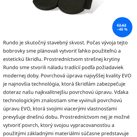
€2,62
–46 %
Rundo je skutočný stavebný skvost. Počas vývoja tejto
bobrovky sme plánovali vytvoriť ľahko použiteľnú a
estetickú škridlu. Prostredníctvom strešnej krytiny
Rundo sme stvorili náladu tradícií podľa požiadaviek
modernej doby. Povrchová úprava najvyššej kvality EVO
je najnovšia technológia, ktorá škridlám zabezpečuje
doteraz našu najkvalitnejšiu povrchovú úpravu. Vďaka
technologickým znalostiam sme vyvinuli povrchovú
úpravu EVO, ktorá svojimi viacerými vlastnosťami
prevyšuje dnešnú dobu. Prostredníctvom nej je možné
vytvoriť povrch, ktorý svojou vypracovanosťou a
použitými základnými materiálmi súčasne predstavuje