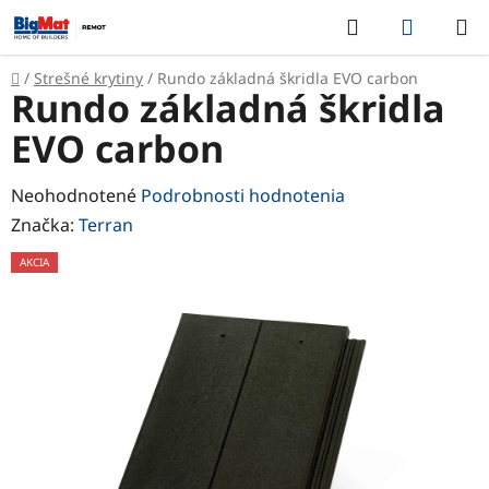
Prejsť
Hľadať
NÁKUP
na
KOŠÍK
obsah
Domov
/
Strešné krytiny
/
Rundo základná škridla EVO carbon
Rundo základná škridla
EVO carbon
Priemerné
Neohodnotené
Podrobnosti hodnotenia
hodnotenie
Značka:
Terran
produktu
AKCIA
je
0,0
z
5
hviezdičiek.