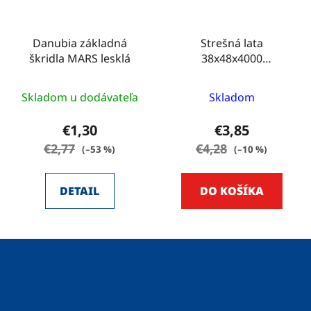
Danubia základná
Strešná lata
škridla MARS lesklá
38x48x4000
IMPREGNOVANÁ
Skladom u dodávateľa
Skladom
€1,30
€3,85
€2,77
€4,28
(–53 %)
(–10 %)
DETAIL
DO KOŠÍKA
Z
á
p
ä