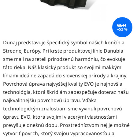
€2,44
–52 %
Dunaj predstavuje špecifický symbol našich končín a
Strednej Európy. Pri krste produktovej línie Danubia
sme mali na zreteli prirodzenú harmóniu, čo evokuje
táto rieka. Náš klasický produkt so svojimi mäkkými
líniami ideálne zapadá do slovenskej prírody a krajiny.
Povrchová úprava najvyššej kvality EVO je najnovšia
technológia, ktorá škridlám zabezpečuje doteraz našu
najkvalitnejšiu povrchovú úpravu. Vďaka
technologickým znalostiam sme vyvinuli povrchovú
úpravu EVO, ktorá svojimi viacerými vlastnosťami
prevyšuje dnešnú dobu. Prostredníctvom nej je možné
vytvoriť povrch, ktorý svojou vypracovanosťou a