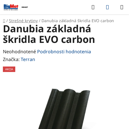
Prejsť
Hľadať
NÁKUP
na
KOŠÍK
obsah
Domov
/
Strešné krytiny
/
Danubia základná škridla EVO carbon
Danubia základná
škridla EVO carbon
Priemerné
Neohodnotené
Podrobnosti hodnotenia
hodnotenie
Značka:
Terran
produktu
AKCIA
je
0,0
z
5
hviezdičiek.