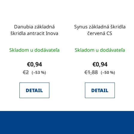
Danubia základná
Synus základná škridla
škridla antracit Inova
červená CS
Priemerné
Skladom u dodávateľa
Skladom u dodávateľa
hodnotenie
produktu
€0,94
€0,94
je
€2
€1,88
(–53 %)
(–50 %)
5,0
z
DETAIL
DETAIL
5
hviezdičiek.
Z
á
p