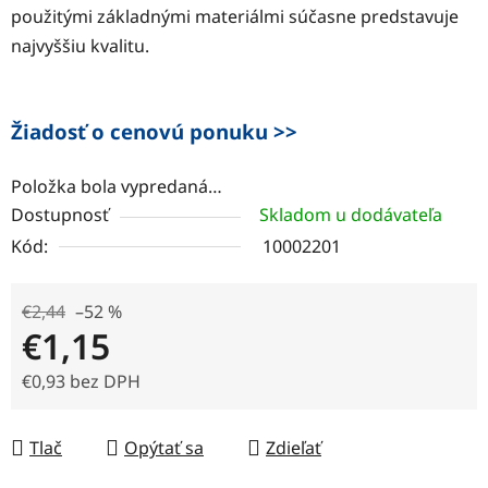
použitými základnými materiálmi súčasne predstavuje
najvyššiu kvalitu.
Žiadosť o cenovú ponuku >>
Položka bola vypredaná…
Dostupnosť
Skladom u dodávateľa
Kód:
10002201
€2,44
–52 %
€1,15
€0,93 bez DPH
Jednotková cena:
Tlač
Opýtať sa
Zdieľať