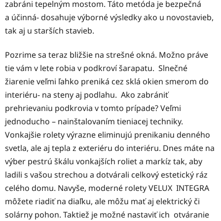
zabráni tepelným mostom. Táto metóda je bezpečná
a účinná- dosahuje výborné výsledky ako u novostavieb,
tak aj u starších stavieb.
Pozrime sa teraz bližšie na strešné okná. Možno práve
tie vám v lete robia v podkroví šarapatu. Slnečné
žiarenie veľmi ľahko preniká cez sklá okien smerom do
interiéru- na steny aj podlahu. Ako zabrániť
prehrievaniu podkrovia v tomto prípade? Veľmi
jednoducho – nainštalovaním tieniacej techniky.
Vonkajšie rolety výrazne eliminujú prenikaniu denného
svetla, ale aj tepla z exteriéru do interiéru. Dnes máte na
výber pestrú škálu vonkajších roliet a markíz tak, aby
ladili s vašou strechou a dotvárali celkový estetický ráz
celého domu. Navyše, moderné rolety VELUX INTEGRA
môžete riadiť na diaľku, ale môžu mať aj elektrický či
solárny pohon. Taktiež je možné nastaviť ich otváranie