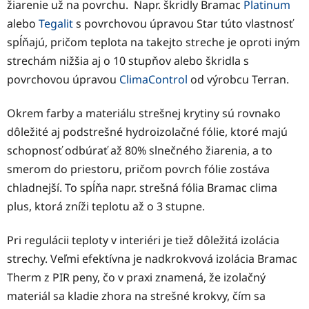
žiarenie už na povrchu. Napr. škridly Bramac
Platinum
alebo
Tegalit
s povrchovou úpravou Star túto vlastnosť
spĺňajú, pričom teplota na takejto streche je oproti iným
strechám nižšia aj o 10 stupňov alebo škridla s
povrchovou úpravou
ClimaControl
od výrobcu Terran.
Okrem farby a materiálu strešnej krytiny sú rovnako
dôležité aj podstrešné hydroizolačné fólie, ktoré majú
schopnosť odbúrať až 80% slnečného žiarenia, a to
smerom do priestoru, pričom povrch fólie zostáva
chladnejší. To spĺňa napr. strešná fólia Bramac clima
plus, ktorá zníži teplotu až o 3 stupne.
Pri regulácii teploty v interiéri je tiež dôležitá izolácia
strechy. Veľmi efektívna je nadkrokvová izolácia Bramac
Therm z PIR peny, čo v praxi znamená, že izolačný
materiál sa kladie zhora na strešné krokvy, čím sa