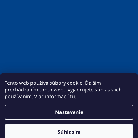
Tento web používa súbory cookie. Ďalším
prechádzaním tohto webu vyjadrujete súhlas s ich
používaním. Viac informácií
tu
.
Nastavenie
Vytvoril Shoptet
Momentálne prebieha aktualizácia cien. Ak sa nebude cenníková
Súhlasím
Copyright 2026
BigMat - REMOT
. Všetky práva
cena zhodovať môže byť cena vašej objednávky zmenená.