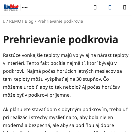
Prejsť
Hľadať
NÁKUP
na
KOŠÍK
obsah
Domov
/
REMOT Blog
/
Prehrievanie podkrovia
Prehrievanie podkrovia
Rastúce vonkajšie teploty majú vplyv aj na nárast teploty
v interiéri. Tento fakt pocítia najmä tí, ktorí bývajú v
podkroví. Najmä počas horúcich letných mesiacov sa
tam teploty môžu vyšplhať aj na 30 stupňov. Čo
môžeme urobiť, aby to tak nebolo? Aj počas horúčav
môže byť v podkroví príjemne.
Ak plánujete stavať dom s obytným podkrovím, treba už
pri realizácii strechy myslieť na to, aby bola nielen
moderná a bezpečná, ale aby sa pod ňou aj dobre