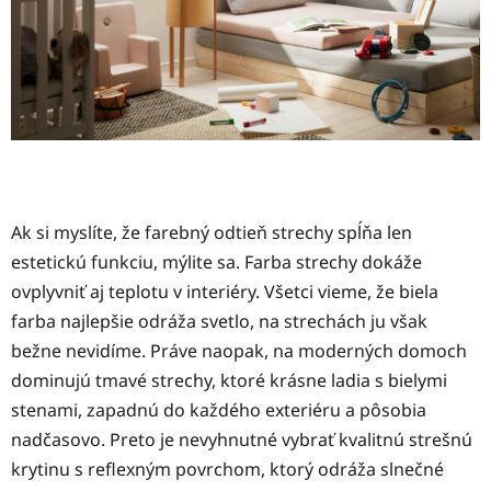
Ak si myslíte, že farebný odtieň strechy spĺňa len
estetickú funkciu, mýlite sa. Farba strechy dokáže
ovplyvniť aj teplotu v interiéry. Všetci vieme, že biela
farba najlepšie odráža svetlo, na strechách ju však
bežne nevidíme. Práve naopak, na moderných domoch
dominujú tmavé strechy, ktoré krásne ladia s bielymi
stenami, zapadnú do každého exteriéru a pôsobia
nadčasovo. Preto je nevyhnutné vybrať kvalitnú strešnú
krytinu s reflexným povrchom, ktorý odráža slnečné