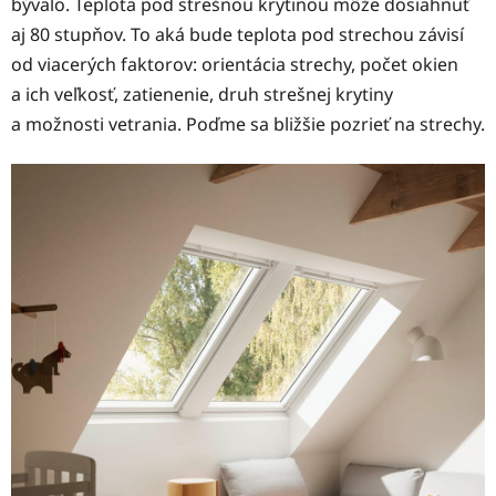
bývalo. Teplota pod strešnou krytinou môže dosiahnuť
aj 80 stupňov. To aká bude teplota pod strechou závisí
od viacerých faktorov: orientácia strechy, počet okien
a ich veľkosť, zatienenie, druh strešnej krytiny
a možnosti vetrania. Poďme sa bližšie pozrieť na strechy.