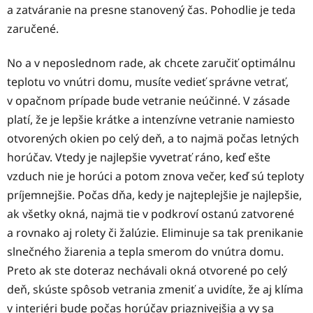
a zatváranie na presne stanovený čas. Pohodlie je teda
zaručené.
No a v neposlednom rade, ak chcete zaručiť optimálnu
teplotu vo vnútri domu, musíte vedieť správne vetrať,
v opačnom prípade bude vetranie neúčinné. V zásade
platí, že je lepšie krátke a intenzívne vetranie namiesto
otvorených okien po celý deň, a to najmä počas letných
horúčav. Vtedy je najlepšie vyvetrať ráno, keď ešte
vzduch nie je horúci a potom znova večer, keď sú teploty
príjemnejšie. Počas dňa, kedy je najteplejšie je najlepšie,
ak všetky okná, najmä tie v podkroví ostanú zatvorené
a rovnako aj rolety či žalúzie. Eliminuje sa tak prenikanie
slnečného žiarenia a tepla smerom do vnútra domu.
Preto ak ste doteraz nechávali okná otvorené po celý
deň, skúste spôsob vetrania zmeniť a uvidíte, že aj klíma
v interiéri bude počas horúčav priaznivejšia a vy sa