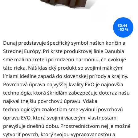
€2,44
–52 %
Dunaj predstavuje špecifický symbol našich končín a
Strednej Európy. Pri krste produktovej línie Danubia
sme mali na zreteli prirodzenú harmóniu, čo evokuje
táto rieka. Náš klasický produkt so svojimi mäkkými
líniami ideálne zapadá do slovenskej prírody a krajiny.
Povrchová úprava najvyššej kvality EVO je najnovšia
technológia, ktorá škridlám zabezpečuje doteraz našu
najkvalitnejšiu povrchovú úpravu. Vďaka
technologickým znalostiam sme vyvinuli povrchovú
úpravu EVO, ktorá svojimi viacerými vlastnosťami
prevyšuje dnešnú dobu. Prostredníctvom nej je možné
vytvoriť povrch, ktorý svojou vypracovanosťou a