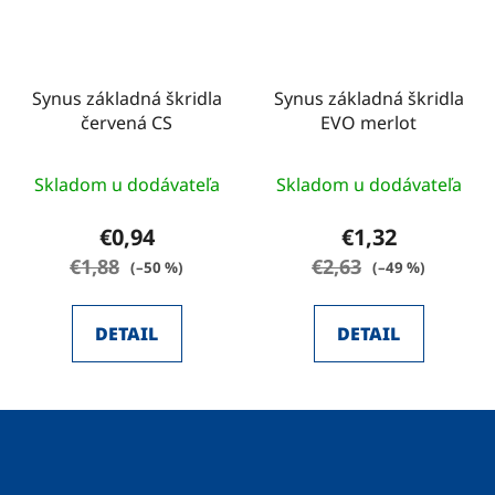
Synus základná škridla
Synus základná škridla
červená CS
EVO merlot
Skladom u dodávateľa
Skladom u dodávateľa
€0,94
€1,32
€1,88
€2,63
(–50 %)
(–49 %)
DETAIL
DETAIL
Z
á
p