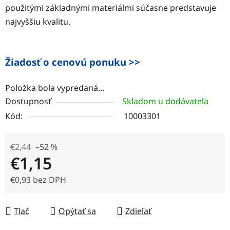
použitými základnými materiálmi súčasne predstavuje
najvyššiu kvalitu.
Žiadosť o cenovú ponuku >>
Položka bola vypredaná…
Dostupnosť
Skladom u dodávateľa
Kód:
10003301
€2,44
–52 %
€1,15
€0,93 bez DPH
Jednotková cena:
Tlač
Opýtať sa
Zdieľať