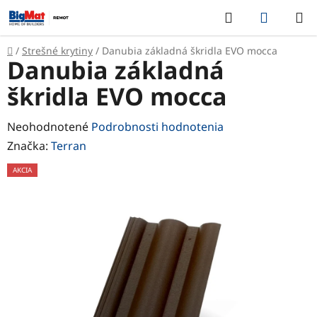
Prejsť
Hľadať
NÁKUP
na
KOŠÍK
obsah
Domov
/
Strešné krytiny
/
Danubia základná škridla EVO mocca
Danubia základná
škridla EVO mocca
Priemerné
Neohodnotené
Podrobnosti hodnotenia
hodnotenie
Značka:
Terran
produktu
AKCIA
je
0,0
z
5
hviezdičiek.