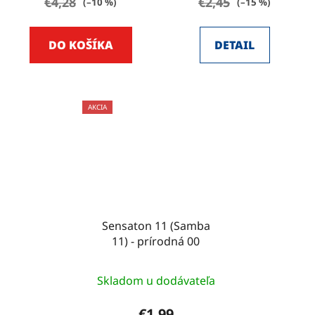
€4,28
€2,45
(–10 %)
(–15 %)
DO KOŠÍKA
DETAIL
AKCIA
Sensaton 11 (Samba
11) - prírodná 00
Skladom u dodávateľa
€1,99