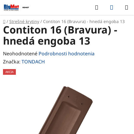
Prejsť
Hľadať
NÁKUP
na
KOŠÍK
obsah
Domov
/
Strešné krytiny
/
Contiton 16 (Bravura) - hnedá engoba 13
Contiton 16 (Bravura) -
hnedá engoba 13
Priemerné
Neohodnotené
Podrobnosti hodnotenia
hodnotenie
Značka:
TONDACH
produktu
AKCIA
je
0,0
z
5
hviezdičiek.