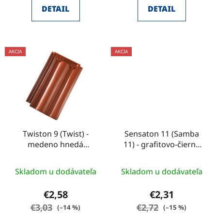
z
DETAIL
DETAIL
5
hviezdičiek.
AKCIA
AKCIA
Twiston 9 (Twist) -
Sensaton 11 (Samba
medeno hnedá
11) - grafitovo-čierna
engoba 12
engoba 45
Skladom u dodávateľa
Skladom u dodávateľa
€2,58
€2,31
€3,03
€2,72
(–14 %)
(–15 %)