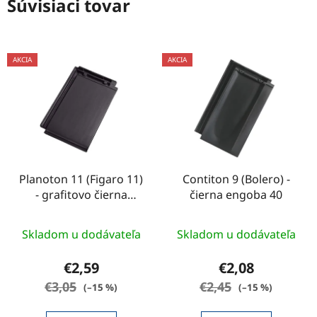
Súvisiaci tovar
AKCIA
AKCIA
Planoton 11 (Figaro 11)
Contiton 9 (Bolero) -
- grafitovo čierna
čierna engoba 40
engoba 45
Priemerné
Skladom u dodávateľa
Skladom u dodávateľa
hodnotenie
produktu
€2,59
€2,08
je
€3,05
€2,45
(–15 %)
(–15 %)
2,4