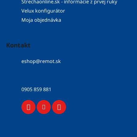
Strechaonline.sk - informácie z prvej ruky
Velux konfigurátor
Moja objednávka
Kontakt
eshop
@
remot.sk
052 / 776 43 56
0905 859 881