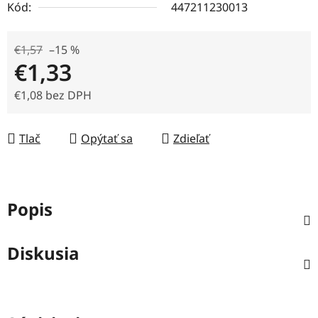
Kód:
447211230013
€1,57
–15 %
€1,33
€1,08 bez DPH
Jednotková cena:
Tlač
Opýtať sa
Zdieľať
Popis
Diskusia