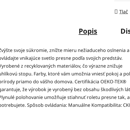
Tlač
Popis
Di
Zvýšte svoje súkromie, znížte mieru nežiaduceho oslnenia a
ovládajte vnikajúce svetlo presne podľa svojich predstáv.
Vyrobené z recyklovaných materiálov, čo výrazne znižuje
uhlíkovú stopu. Farby, ktoré vám umožnia vniesť pokoj a p
prírody priamo do vášho domova. Certifikácia OEKO-TEX®
garantuje, že výrobok je vyrobený bez obsahu škodlivých lá
Plynulé polohovanie umožňuje stiahnuť roletu presne tak, 
potrebujete. Spôsob ovládania: Manuálne Kompatibilita: CK