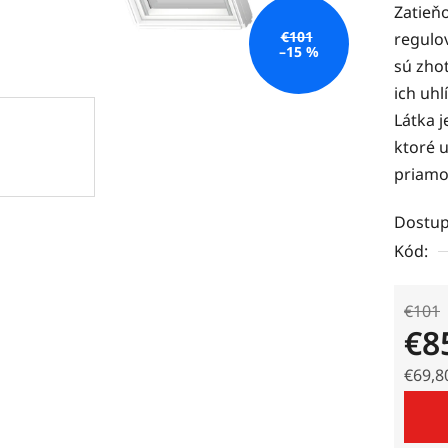
Zatieňo
je
€101
regulo
0,0
–15 %
sú zhot
z
ich uhl
5
Látka j
hviezdi
ktoré 
priamo
Dostup
Kód:
€101
€8
€69,8
Jedno