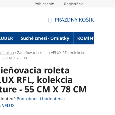
Prihlásenie
Registrácia
OT Blog
Strechaonline.sk - informácie z prvej ruky
Vel
PRÁZDNY KOŠÍK
NÁKUPNÝ
KOŠÍK
AUDER
Suché zmesi - Omietky
KOMÍNY
Služ
šné okná
/
Zatieňovacia roleta VELUX RFL, kolekcia
- 55 CM X 78 CM
ieňovacia roleta
UX RFL, kolekcia
ure - 55 CM X 78 CM
rné
dnotené
Podrobnosti hodnotenia
enie
:
VELUX
tu