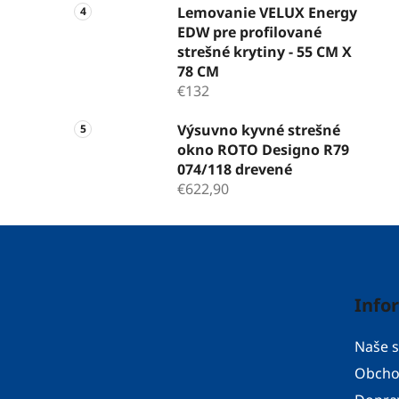
Lemovanie VELUX Energy
EDW pre profilované
strešné krytiny - 55 CM X
78 CM
€132
Výsuvno kyvné strešné
okno ROTO Designo R79
074/118 drevené
€622,90
Z
á
p
Info
ä
t
Naše s
i
Obcho
e