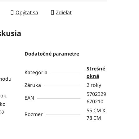
Opýtať sa
Zdieľať
skusia
Dodatočné parametre
Strešné
Kategória
okná
ohodu
Záruka
2 roky
5702329
tok.
EAN
670210
ako
55 CM X
02
Rozmer
78 CM