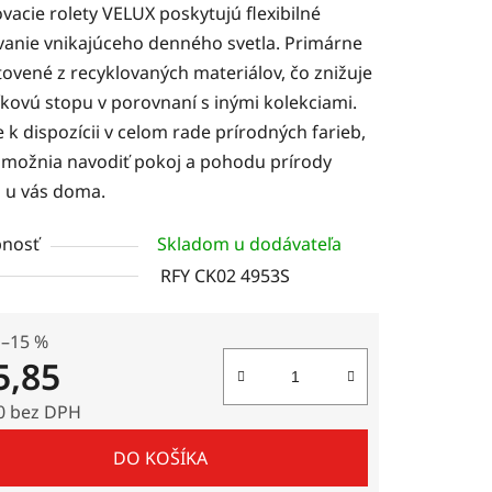
vacie rolety VELUX poskytujú flexibilné
vanie vnikajúceho denného svetla. Primárne
ovené z recyklovaných materiálov, čo znižuje
íkovú stopu v porovnaní s inými kolekciami.
e k dispozícii v celom rade prírodných farieb,
čiek.
umožnia navodiť pokoj a pohodu prírody
 u vás doma.
nosť
Skladom u dodávateľa
RFY CK02 4953S
–15 %
5,85
0 bez DPH
tková cena:
DO KOŠÍKA