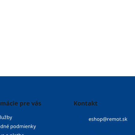
rmácie pre vás
Kontakt
lužby
eshop
@
remot.sk
dné podmienky
052 / 776 43 56