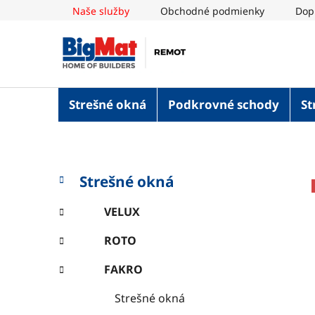
Prejsť
Naše služby
Obchodné podmienky
Dop
na
obsah
Strešné okná
Podkrovné schody
St
B
K
Preskočiť
Strešné okná
a
o
kategórie
t
č
VELUX
e
n
g
ROTO
ý
ó
p
r
FAKRO
i
a
e
n
Strešné okná