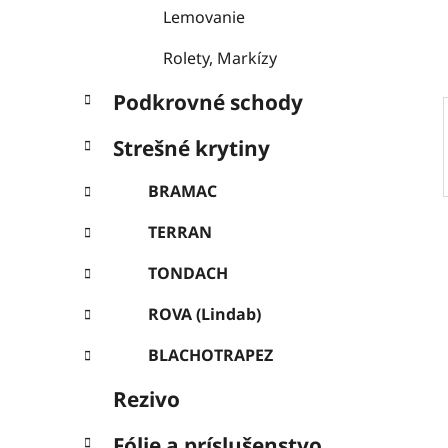
e
Lemovanie
l
Rolety, Markízy
Podkrovné schody
Strešné krytiny
BRAMAC
TERRAN
TONDACH
ROVA (Lindab)
BLACHOTRAPEZ
Rezivo
Fólie a príslušenstvo