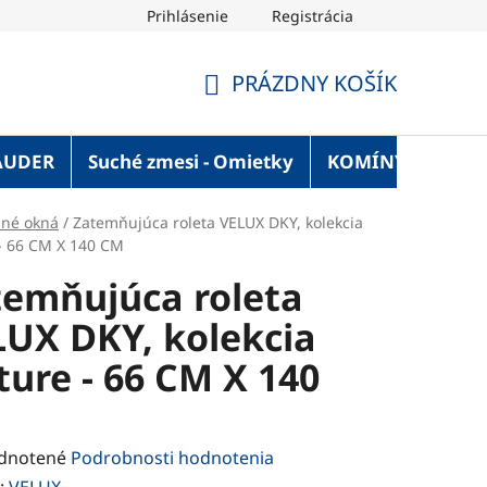
Prihlásenie
Registrácia
OT Blog
Strechaonline.sk - informácie z prvej ruky
Vel
PRÁZDNY KOŠÍK
NÁKUPNÝ
KOŠÍK
AUDER
Suché zmesi - Omietky
KOMÍNY
Služ
šné okná
/
Zatemňujúca roleta VELUX DKY, kolekcia
- 66 CM X 140 CM
temňujúca roleta
LUX DKY, kolekcia
ure - 66 CM X 140
rné
dnotené
Podrobnosti hodnotenia
enie
:
VELUX