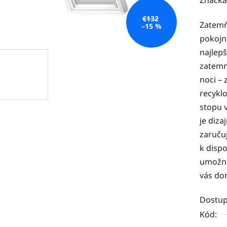
produk
€132
Zatemň
je
–15 %
pokojn
0,0
najlepš
z
zatemne
5
noci –
hviezdi
recyklo
stopu 
je diza
zaručuj
k dispo
umožni
vás do
Dostup
Kód: