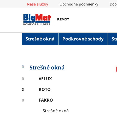
Prejsť
Naše služby
Obchodné podmienky
Dop
na
obsah
Strešné okná
Podkrovné schody
St
B
K
Preskočiť
Strešné okná
a
o
kategórie
t
č
VELUX
e
n
g
ROTO
ý
ó
p
r
FAKRO
i
a
e
n
Strešné okná