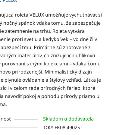
tu
ujúca roleta VELUX umožňuje vychutnávať si
ý nočný spánok vďaka tomu, že zabezpečuje
ie zatemnenie na trhu. Roleta vytvára
nie proti svetlu a kedykoľvek – vo dne či v
 zabezpečí tmu. Primárne sú zhotovené z
čiek.
vaných materiálov, čo znižuje ich uhlíkovú
v porovnaní s inými kolekciami – vďaka čomu
jnovo prirodzenejší. Minimalistický dizajn
e plynulé ovládanie a štýlový vzhľad. Látka je
zícii v celom rade prírodných farieb, ktoré
a navodiť pokoj a pohodu prírody priamo u
ma.
nosť
Skladom u dodávateľa
DKY FK08 4902S