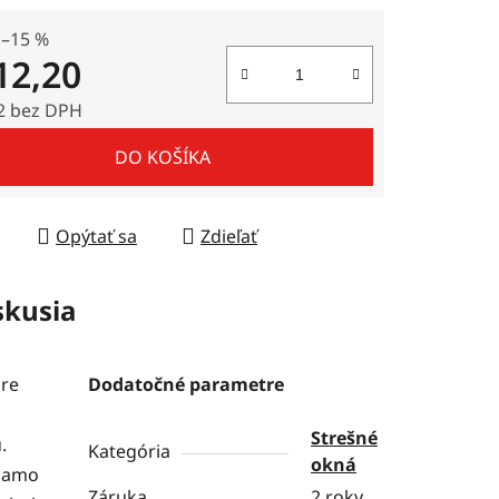
–15 %
12,20
2 bez DPH
tková cena:
DO KOŠÍKA
Opýtať sa
Zdieľať
skusia
pre
Dodatočné parametre
Strešné
.
Kategória
okná
riamo
Záruka
2 roky