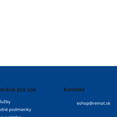
rmácie pre vás
Kontakt
lužby
eshop
@
remot.sk
dné podmienky
052 / 776 43 56