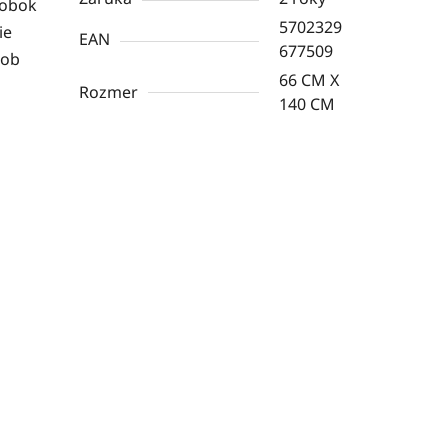
robok
5702329
ie
EAN
677509
sob
66 CM X
Rozmer
140 CM