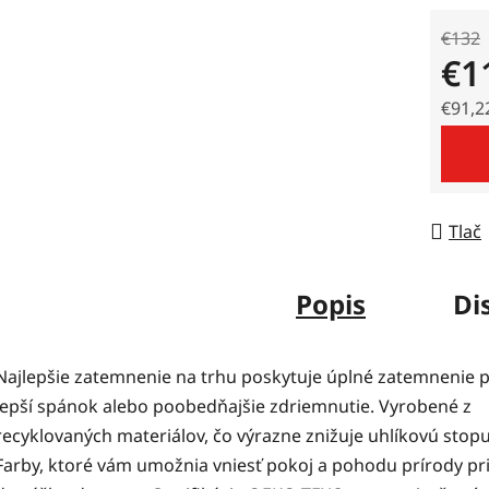
€132
€1
€91,2
Jedno
Tlač
Popis
Di
Najlepšie zatemnenie na trhu poskytuje úplné zatemnenie 
lepší spánok alebo poobedňajšie zdriemnutie. Vyrobené z
recyklovaných materiálov, čo výrazne znižuje uhlíkovú stopu
Farby, ktoré vám umožnia vniesť pokoj a pohodu prírody p