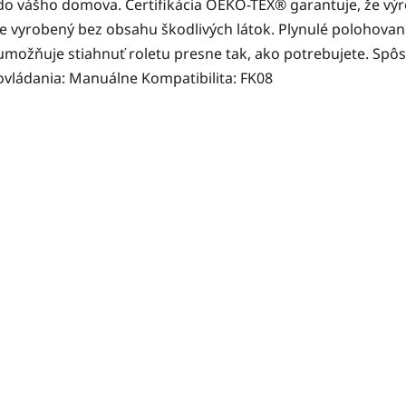
do vášho domova. Certifikácia OEKO-TEX® garantuje, že vý
je vyrobený bez obsahu škodlivých látok. Plynulé polohovan
umožňuje stiahnuť roletu presne tak, ako potrebujete. Spô
ovládania: Manuálne Kompatibilita: FK08