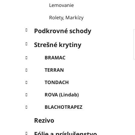
e
Lemovanie
l
Rolety, Markízy
Podkrovné schody
Strešné krytiny
BRAMAC
TERRAN
TONDACH
ROVA (Lindab)
BLACHOTRAPEZ
Rezivo
Fólie a príslušenstvo