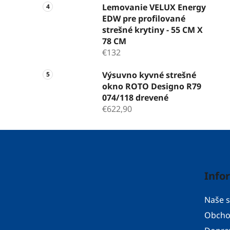
Lemovanie VELUX Energy
EDW pre profilované
strešné krytiny - 55 CM X
78 CM
€132
Výsuvno kyvné strešné
okno ROTO Designo R79
074/118 drevené
€622,90
Z
á
p
Info
ä
t
Naše s
i
Obcho
e