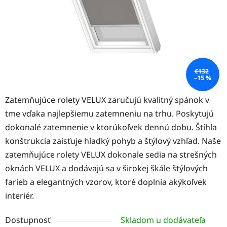
€132
–15 %
Zatemňujúce rolety VELUX zaručujú kvalitný spánok v
tme vďaka najlepšiemu zatemneniu na trhu. Poskytujú
dokonalé zatemnenie v ktorúkoľvek dennú dobu. Štíhla
konštrukcia zaisťuje hladký pohyb a štýlový vzhľad. Naše
zatemňujúce rolety VELUX dokonale sedia na strešných
oknách VELUX a dodávajú sa v širokej škále štýlových
farieb a elegantných vzorov, ktoré doplnia akýkoľvek
interiér.
Dostupnosť
Skladom u dodávateľa