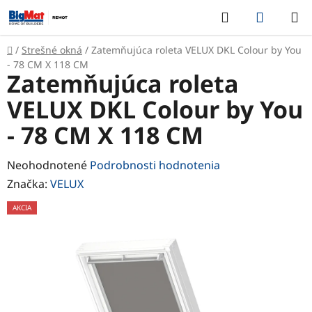
Prejsť
Hľadať
NÁKUP
na
KOŠÍK
obsah
Domov
/
Strešné okná
/
Zatemňujúca roleta VELUX DKL Colour by You
- 78 CM X 118 CM
Zatemňujúca roleta
VELUX DKL Colour by You
- 78 CM X 118 CM
Priemerné
Neohodnotené
Podrobnosti hodnotenia
hodnotenie
Značka:
VELUX
produktu
AKCIA
je
0,0
z
5
hviezdičiek.