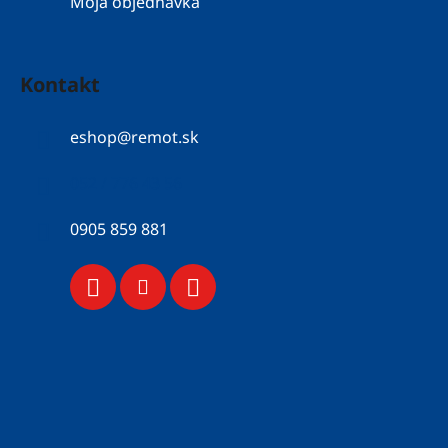
Moja objednávka
Kontakt
eshop
@
remot.sk
052 / 776 43 56
0905 859 881