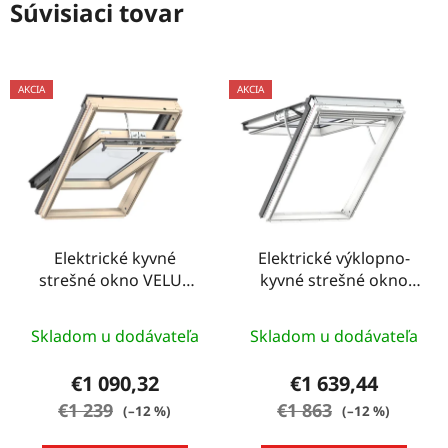
Súvisiaci tovar
AKCIA
AKCIA
Elektrické kyvné
Elektrické výklopno-
strešné okno VELUX
kyvné strešné okno
GGL - 78 CM X 118 CM
VELUX GPU - 78 CM X
118 CM
Skladom u dodávateľa
Skladom u dodávateľa
€1 090,32
€1 639,44
€1 239
€1 863
(–12 %)
(–12 %)