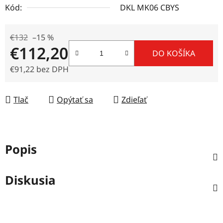
Kód:
DKL MK06 CBYS
€132
–15 %
€112,20
DO KOŠÍKA
€91,22 bez DPH
Jednotková cena:
Tlač
Opýtať sa
Zdieľať
Popis
Diskusia