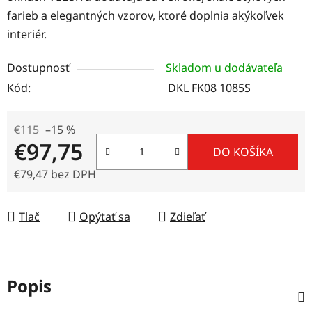
farieb a elegantných vzorov, ktoré doplnia akýkoľvek
interiér.
Dostupnosť
Skladom u dodávateľa
Kód:
DKL FK08 1085S
€115
–15 %
€97,75
DO KOŠÍKA
€79,47 bez DPH
Jednotková cena:
Tlač
Opýtať sa
Zdieľať
Popis