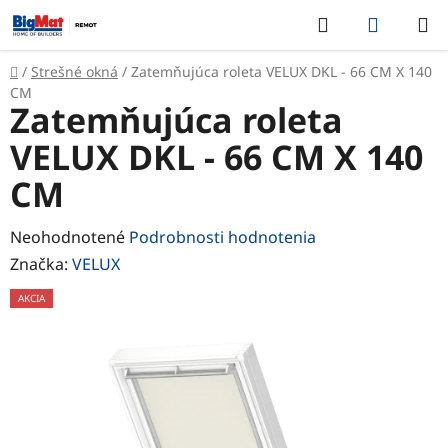
Prejsť
Hľadať
NÁKUP
na
KOŠÍK
obsah
Domov
/
Strešné okná
/
Zatemňujúca roleta VELUX DKL - 66 CM X 140
CM
Zatemňujúca roleta
VELUX DKL - 66 CM X 140
CM
Priemerné
Neohodnotené
Podrobnosti hodnotenia
hodnotenie
Značka:
VELUX
produktu
AKCIA
je
0,0
z
5
hviezdičiek.