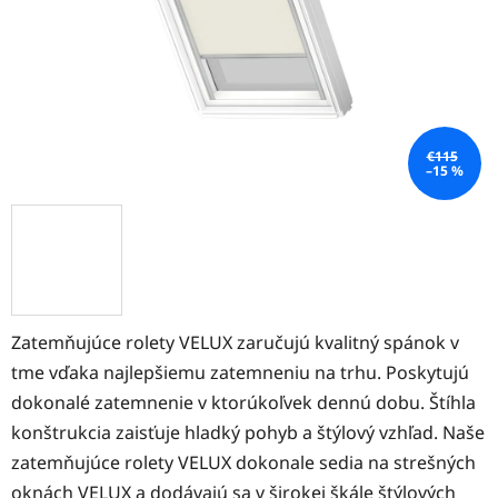
€115
–15 %
Zatemňujúce rolety VELUX zaručujú kvalitný spánok v
tme vďaka najlepšiemu zatemneniu na trhu. Poskytujú
dokonalé zatemnenie v ktorúkoľvek dennú dobu. Štíhla
konštrukcia zaisťuje hladký pohyb a štýlový vzhľad. Naše
zatemňujúce rolety VELUX dokonale sedia na strešných
oknách VELUX a dodávajú sa v širokej škále štýlových