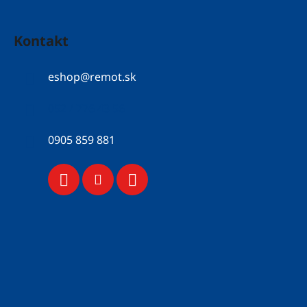
Kontakt
eshop
@
remot.sk
052 / 776 43 56
0905 859 881