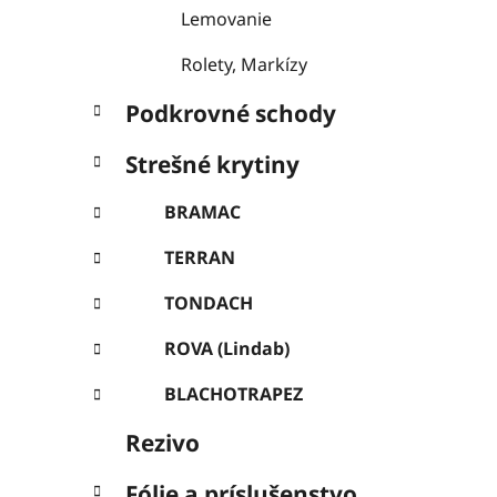
e
Lemovanie
l
Rolety, Markízy
Podkrovné schody
Strešné krytiny
BRAMAC
TERRAN
TONDACH
ROVA (Lindab)
BLACHOTRAPEZ
Rezivo
Fólie a príslušenstvo