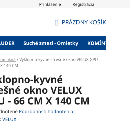
Prihlásenie
Registrácia
OT Blog
Strechaonline.sk - informácie z prvej ruky
Vel
PRÁZDNY KOŠÍK
NÁKUPNÝ
KOŠÍK
AUDER
Suché zmesi - Omietky
KOMÍNY
Služ
šné okná
/
Výklopno-kyvné strešné okno VELUX GPU
 X 140 CM
klopno-kyvné
rešné okno VELUX
U - 66 CM X 140 CM
rné
dnotené
Podrobnosti hodnotenia
enie
:
VELUX
tu