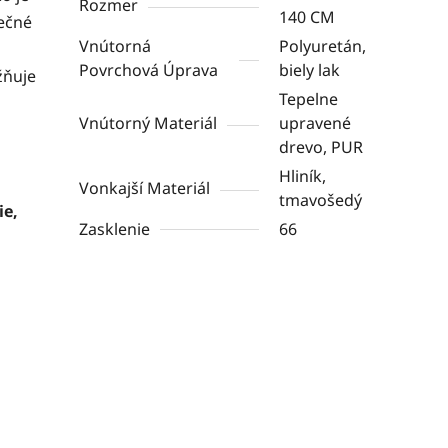
Rozmer
140 CM
nečné
Vnútorná
Polyuretán,
Povrchová Úprava
biely lak
žňuje
Tepelne
Vnútorný Materiál
upravené
drevo, PUR
Hliník,
Vonkajší Materiál
tmavošedý
ie,
Zasklenie
66