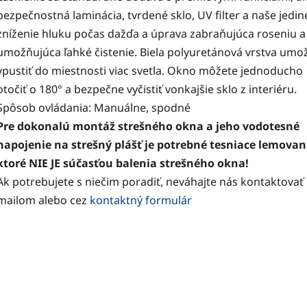
bezpečnostná laminácia, tvrdené sklo, UV filter a naše jedi
zníženie hluku počas dažďa a úprava zabraňujúca roseniu a
umožňujúca ľahké čistenie. Biela polyuretánová vrstva umo
vpustiť do miestnosti viac svetla. Okno môžete jednoducho
otočiť o 180° a bezpečne vyčistiť vonkajšie sklo z interiéru.
Spôsob ovládania: Manuálne, spodné
Pre dokonalú montáž strešného okna a jeho vodotesné
napojenie na strešný plášť je potrebné tesniace lemovan
ktoré NIE JE súčasťou balenia strešného okna!
Ak potrebujete s niečim poradiť, neváhajte nás kontaktovať
mailom alebo cez
kontaktný formulár