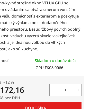
no-kyvné strešné okno VELUX GPU so
m ovládaním sa otvára smerom von, čím
a vašu domácnosť s exteriérom a poskytuje
matický výhľad a pocit dodatočného
ného priestoru. Bezúdržbový povrch odolný
čiek.
hkosti vzduchu vyzerá skvelo v akejkoľvek
sti a je ideálnou voľbou do vlhkých
ostí, ako sú kuchyne.
nosť
Skladom u dodávateľa
GPU FK08 0066
2
–12 %
 172,16
98 bez DPH
tková cena:
DO KOŠÍKA