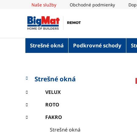
Prejsť
Naše služby
Obchodné podmienky
Dop
na
obsah
Strešné okná
Podkrovné schody
St
B
K
Preskočiť
Strešné okná
a
o
kategórie
t
č
VELUX
e
n
g
ROTO
ý
ó
p
r
FAKRO
i
a
e
n
Strešné okná