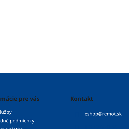
rmácie pre vás
Kontakt
lužby
eshop
@
remot.sk
dné podmienky
052 / 776 43 56