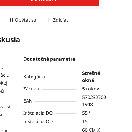
Opýtať sa
Zdieľať
skusia
Dodatočné parametre
i,
Strešné
láciu
Kategória
okná
okej
Záruka
5 rokov
sú
570232700
EAN
1948
väčší
Inštalácia DO
55 °
 a
Inštalácia OD
15 °
.
66 CM X
o je