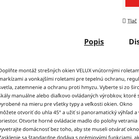
Tlač
Popis
Di
Doplňte montáž strešných okien VELUX vnútornými roletam
markízami a vonkajšími roletami pre tepelnú ochranu, regu
svetla, zatemnenie a ochranu proti hmyzu. Vyberte si zo šir
škály manuálne alebo diaľkovo ovládaných výrobkov, ktoré 
vyrobené na mieru pre všetky typy a veľkosti okien. Okno
môžete otvoriť do uhla 45° a užiť si panoramatický výhľad a 
priestor. Otvorte horné ovládacie madlo do polohy vetrania
vyvetrajte domácnosť bez toho, aby ste museli otvárať okno
Zasklenie sa štandardne dodáva s prémiovými funkciami, ak