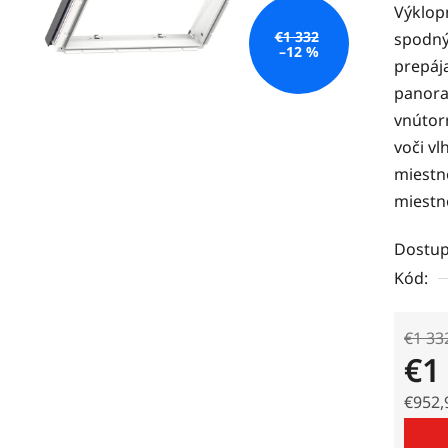
Výklop
je
€1 332
spodný
0,0
–12 %
prepáj
z
panora
5
vnútor
hviezdi
voči vl
miestno
miestn
Dostup
Kód:
€1 33
€1
€952,
Jedno