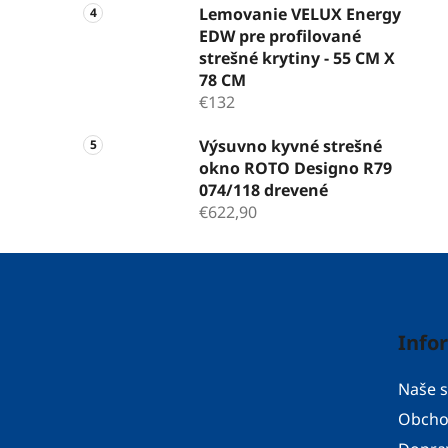
Lemovanie VELUX Energy
EDW pre profilované
strešné krytiny - 55 CM X
78 CM
€132
Výsuvno kyvné strešné
okno ROTO Designo R79
074/118 drevené
€622,90
Z
á
p
Info
ä
t
Naše s
i
Obcho
e