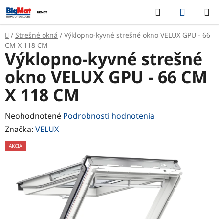
Prejsť
Hľadať
NÁKUP
na
KOŠÍK
obsah
Domov
/
Strešné okná
/
Výklopno-kyvné strešné okno VELUX GPU - 66
CM X 118 CM
Výklopno-kyvné strešné
okno VELUX GPU - 66 CM
X 118 CM
Priemerné
Neohodnotené
Podrobnosti hodnotenia
hodnotenie
Značka:
VELUX
produktu
AKCIA
je
0,0
z
5
hviezdičiek.