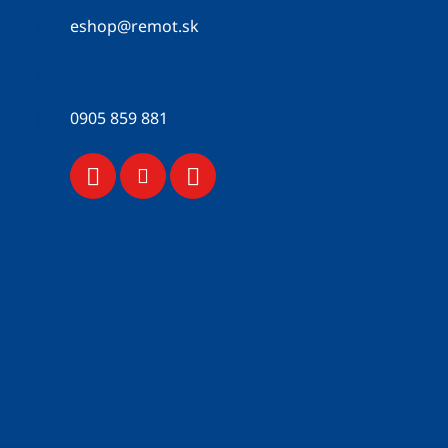
eshop
@
remot.sk
052 / 776 43 56
0905 859 881