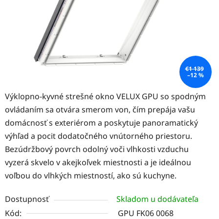
€1 139
–12 %
Výklopno-kyvné strešné okno VELUX GPU so spodným
ovládaním sa otvára smerom von, čím prepája vašu
domácnosť s exteriérom a poskytuje panoramatický
výhľad a pocit dodatočného vnútorného priestoru.
Bezúdržbový povrch odolný voči vlhkosti vzduchu
vyzerá skvelo v akejkoľvek miestnosti a je ideálnou
voľbou do vlhkých miestností, ako sú kuchyne.
Dostupnosť
Skladom u dodávateľa
Kód:
GPU FK06 0068