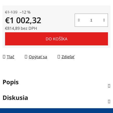
€1 139
–12 %
€1 002,32
€814,89 bez DPH
Jednotková cena:
DO KOŠÍKA
Tlač
Opýtať sa
Zdieľať
Popis
Diskusia
Z