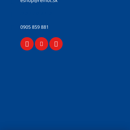
eshop
@
remot.sk
052 / 776 43 56
0905 859 881