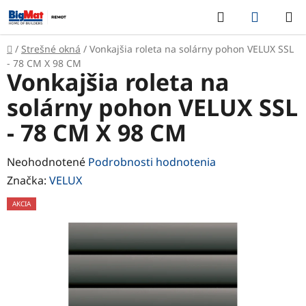
Prejsť
Hľadať
NÁKUP
na
KOŠÍK
obsah
Domov
/
Strešné okná
/
Vonkajšia roleta na solárny pohon VELUX SSL
- 78 CM X 98 CM
Vonkajšia roleta na
solárny pohon VELUX SSL
- 78 CM X 98 CM
Priemerné
Neohodnotené
Podrobnosti hodnotenia
hodnotenie
Značka:
VELUX
produktu
AKCIA
je
0,0
z
5
hviezdičiek.