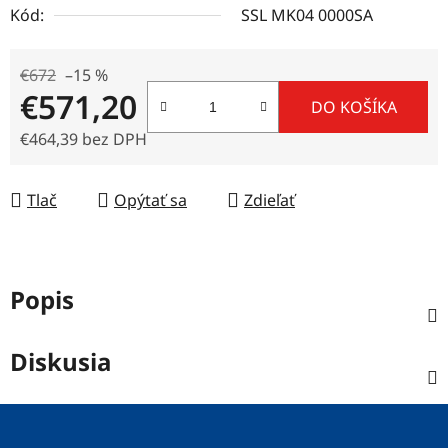
Kód:
SSL MK04 0000SA
€672
–15 %
€571,20
DO KOŠÍKA
€464,39 bez DPH
Jednotková cena:
Tlač
Opýtať sa
Zdieľať
Popis
Diskusia
Z
á