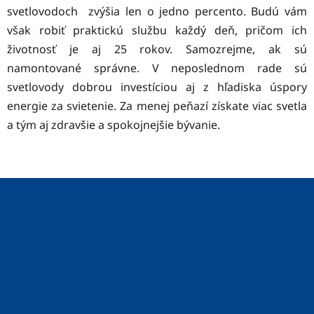
svetlovodoch zvýšia len o jedno percento. Budú vám
však robiť praktickú službu každý deň, pričom ich
životnosť je aj 25 rokov. Samozrejme, ak sú
namontované správne. V neposlednom rade sú
svetlovody dobrou investíciou aj z hľadiska úspory
energie za svietenie. Za menej peňazí získate viac svetla
a tým aj zdravšie a spokojnejšie bývanie.
Z
á
p
ä
t
i
e