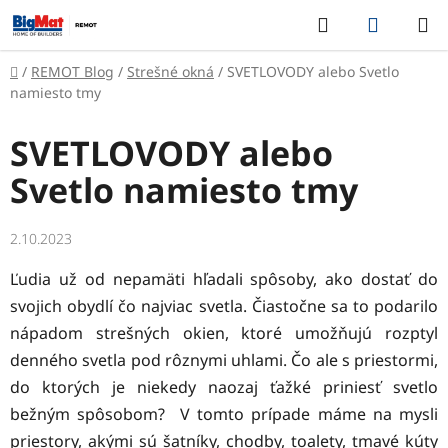
Prejsť
Hľadať
NÁKUP
na
KOŠÍK
obsah
Domov
/
REMOT Blog
/
Strešné okná
/
SVETLOVODY alebo Svetlo
namiesto tmy
SVETLOVODY alebo
Svetlo namiesto tmy
2.10.2023
Ľudia už od nepamäti hľadali spôsoby, ako dostať do
svojich obydlí čo najviac svetla. Čiastočne sa to podarilo
nápadom strešných okien, ktoré umožňujú rozptyl
denného svetla pod rôznymi uhlami. Čo ale s priestormi,
do ktorých je niekedy naozaj ťažké priniesť svetlo
bežným spôsobom? V tomto prípade máme na mysli
priestory, akými sú šatníky, chodby, toalety, tmavé kúty