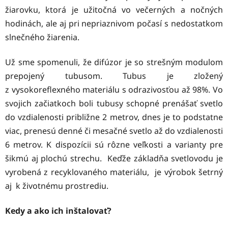
žiarovku, ktorá je užitočná vo večerných a nočných
hodinách, ale aj pri nepriaznivom počasí s nedostatkom
slnečného žiarenia.
Už sme spomenuli, že difúzor je so strešným modulom
prepojený tubusom. Tubus je zložený
z vysokoreflexného materiálu s odrazivosťou až 98%. Vo
svojich začiatkoch boli tubusy schopné prenášať svetlo
do vzdialenosti približne 2 metrov, dnes je to podstatne
viac, prenesú denné či mesačné svetlo až do vzdialenosti
6 metrov. K dispozícii sú rôzne veľkosti a varianty pre
šikmú aj plochú strechu. Keďže základňa svetlovodu je
vyrobená z recyklovaného materiálu, je výrobok šetrný
aj k životnému prostrediu.
Kedy a ako ich inštalovať?