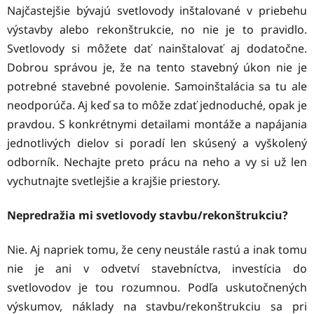
Najčastejšie bývajú svetlovody inštalované v priebehu
výstavby alebo rekonštrukcie, no nie je to pravidlo.
Svetlovody si môžete dať nainštalovať aj dodatočne.
Dobrou správou je, že na tento stavebný úkon nie je
potrebné stavebné povolenie. Samoinštalácia sa tu ale
neodporúča. Aj keď sa to môže zdať jednoduché, opak je
pravdou. S konkrétnymi detailami montáže a napájania
jednotlivých dielov si poradí len skúsený a vyškolený
odborník. Nechajte preto prácu na neho a vy si už len
vychutnajte svetlejšie a krajšie priestory.
Nepredražia mi svetlovody stavbu/rekonštrukciu?
Nie. Aj napriek tomu, že ceny neustále rastú a inak tomu
nie je ani v odvetví stavebníctva, investícia do
svetlovodov je tou rozumnou. Podľa uskutočnených
výskumov, náklady na stavbu/rekonštrukciu sa pri