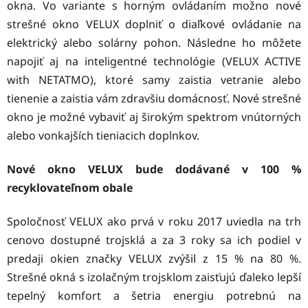
okna. Vo variante s horným ovládaním možno nové
strešné okno VELUX doplniť o diaľkové ovládanie na
elektrický alebo solárny pohon. Následne ho môžete
napojiť aj na inteligentné technológie (
VELUX ACTIVE
with NETATMO
), ktoré samy zaistia vetranie alebo
tienenie a zaistia vám zdravšiu domácnosť. Nové strešné
okno je možné vybaviť aj širokým spektrom
vnútorných
alebo vonkajších tieniacich doplnkov
.
Nové okno VELUX bude dodávané v 100 %
recyklovateľnom obale
Spoločnosť VELUX ako prvá v roku 2017 uviedla na trh
cenovo dostupné trojsklá a za 3 roky sa ich podiel v
predaji okien značky VELUX zvýšil z 15 % na 80 %.
Strešné okná s izolačným trojsklom zaisťujú ďaleko lepší
tepelný komfort a šetria energiu potrebnú na