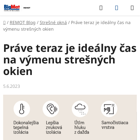
Prejsť
Hľadať
NÁKUP
na
KOŠÍK
obsah
Domov
/
REMOT Blog
/
Strešné okná
/
Práve teraz je ideálny čas na
výmenu strešných okien
Práve teraz je ideálny čas
na výmenu strešných
okien
5.6.2023