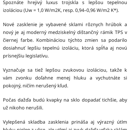
Spoznáte hrejivý luxus trojskla s lepšou tepelnou
izoláciou (Uw = 1,0 W/m2K, resp. 0,94–0,96 W/m2 K*).
Nové zasklenie je vybavené sklami rôznych hrúbok a
nový je aj moderný medziskelný dištančný rámik TPS v
čiernej farbe. Kombináciou týchto zmien sa podarilo
dosiahnuť lepšiu tepelnú izoláciu, ktorá spĺňa aj novú
prísnejšiu legislatívu.
Vyznačuje sa tiež lepšou zvukovou izoláciou, takže k
vám zvonku doľahne menej hluku a vychutnáte si
pokojný, ničím nerušený kľud.
Počas dažďa budú kvapky na sklo dopadať tichšie, aby
už nikoho nerušili.
Vylepšená skladba zasklenia prináša aj výrazný útlm
hluku nielen z ulice, ale utlmí aj zvuk dažďa vďaka sklám