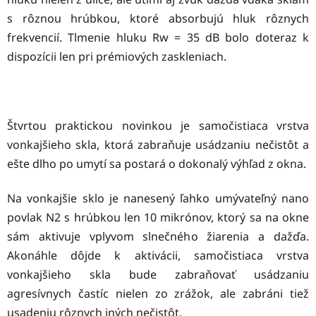
s rôznou hrúbkou, ktoré absorbujú hluk rôznych
frekvencií. Tlmenie hluku Rw = 35 dB bolo doteraz k
dispozícii len pri prémiových zaskleniach.
Štvrtou praktickou novinkou je samočistiaca vrstva
vonkajšieho skla, ktorá zabraňuje usádzaniu nečistôt a
ešte dlho po umytí sa postará o dokonalý výhľad z okna.
Na vonkajšie sklo je nanesený ľahko umývateľný nano
povlak N2 s hrúbkou len 10 mikrónov, ktorý sa na okne
sám aktivuje vplyvom slnečného žiarenia a dažďa.
Akonáhle dôjde k aktivácii, samočistiaca vrstva
vonkajšieho skla bude zabraňovať usádzaniu
agresívnych častíc nielen zo zrážok, ale zabráni tiež
usadeniu rôznych iných nečistôt.