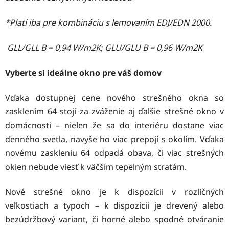
*Platí iba pre kombináciu s lemovaním EDJ/EDN 2000.
GLL/GLL B = 0,94 W/m2K; GLU/GLU B = 0,96 W/m2K
Vyberte si ideálne okno pre váš domov
Vďaka dostupnej cene nového strešného okna so
zasklením 64 stojí za zváženie aj ďalšie strešné okno v
domácnosti – nielen že sa do interiéru dostane viac
denného svetla, navyše ho viac prepojí s okolím. Vďaka
novému zaskleniu 64 odpadá obava, či viac strešných
okien nebude viesť k väčším tepelným stratám.
Nové strešné okno je k dispozícii v rozličných
veľkostiach a typoch – k dispozícii je drevený alebo
bezúdržbový variant, či horné alebo spodné otváranie