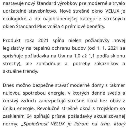
nastavuje nový štandard výrobkov pre moderné a trvalo
udržateľné stavebníctvo. Nové strešné okno VELUX je
ekologické a do najobľúbenejšej kategórie strešných
okien Štandard Plus vnáša 4 prémiové benefity.
Produkt roka 2021 spĺňa nielen požiadavky novej
legislatívy na tepelnú ochranu budov (od 1. 1. 2021 sa
sprísňuje požiadavka na Uw na 1,0 až 1,1 podľa sklonu
strechy), ale zohľadňuje aj potreby zákazníkov a
aktuálne trendy.
Dnes možno bezpečne stavať moderné domy s takmer
nulovou spotrebou energie, v ktorých denné svetlo a
čerstvý vzduch zabezpečujú strešné okná bez obáv z
úniku energie. Revolučné strešné okná s trojsklom so
zasklením 64 spĺňajú prísne požiadavky aktualizovanej
normy. „
Spoločnosť VELUX je lídrom na trhu, ktorý