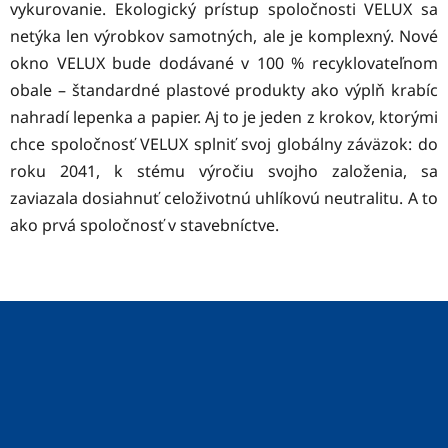
vykurovanie. Ekologický prístup spoločnosti VELUX sa
netýka len výrobkov samotných, ​​ale je komplexný. Nové
okno VELUX bude dodávané v 100 % recyklovateľnom
obale – štandardné plastové produkty ako výplň krabíc
nahradí lepenka a papier. Aj to je jeden z krokov, ktorými
chce spoločnosť VELUX splniť svoj globálny záväzok: do
roku 2041, k stému výročiu svojho založenia, sa
zaviazala
dosiahnuť celoživotnú uhlíkovú neutralitu
. A to
ako prvá spoločnosť v stavebníctve.
Z
á
p
ä
t
i