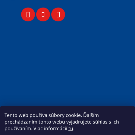
Tento web používa súbory cookie. Ďalším
prechádzaním tohto webu vyjadrujete súhlas s ich
používaním. Viac informácií
tu
.