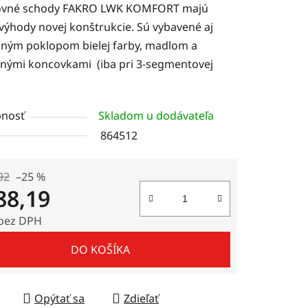
ovné schody FAKRO LWK KOMFORT majú
 výhody novej konštrukcie. Sú vybavené aj
eným poklopom bielej farby, madlom a
nými koncovkami (iba pri 3-segmentovej
čiek.
nosť
Skladom u dodávateľa
864512
92
–25 %
88,19
bez DPH
tková cena:
DO KOŠÍKA
Opýtať sa
Zdieľať