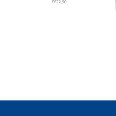
€622,90
Z
á