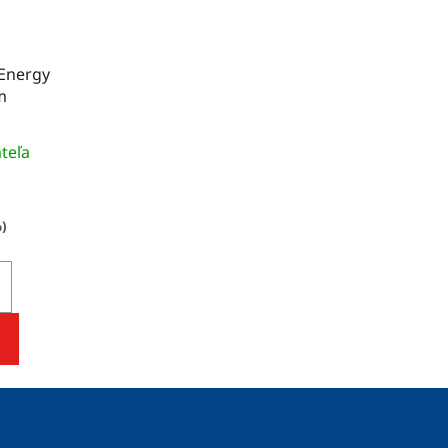
Energy
m
teľa
%)