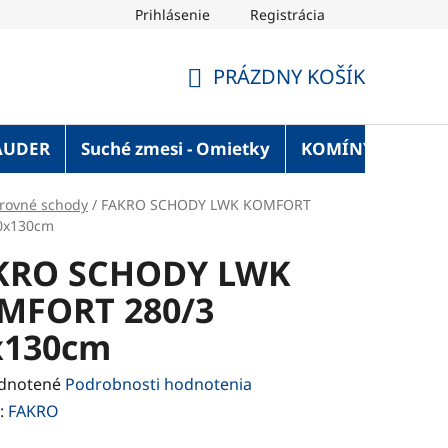
Prihlásenie
Registrácia
OT Blog
Strechaonline.sk - informácie z prvej ruky
Vel
PRÁZDNY KOŠÍK
NÁKUPNÝ
KOŠÍK
AUDER
Suché zmesi - Omietky
KOMÍNY
Služ
rovné schody
/
FAKRO SCHODY LWK KOMFORT
0x130cm
KRO SCHODY LWK
MFORT 280/3
x130cm
rné
dnotené
Podrobnosti hodnotenia
enie
:
FAKRO
tu