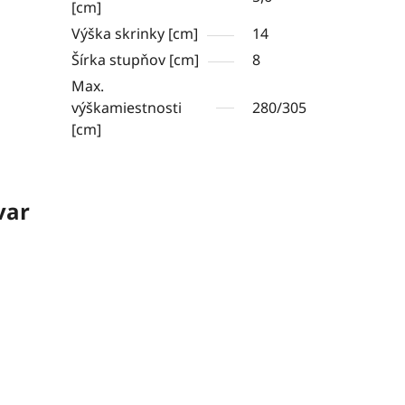
[cm]
Výška skrinky [cm]
14
Šírka stupňov [cm]
8
Max.
výškamiestnosti
280/305
[cm]
var