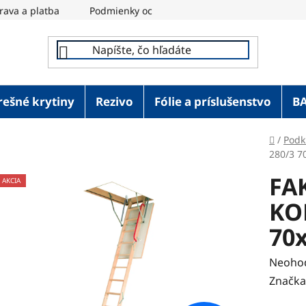
rava a platba
Podmienky ochrany osobných údajov
REM
rešné krytiny
Rezivo
Fólie a príslušenstvo
B
Domov
/
Podk
280/3 7
FA
AKCIA
KO
70
Prieme
Neoho
hodnot
Značka
produk