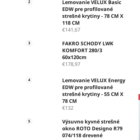
Lemovanie VELUX Basic
EDW pre profilované
strešné krytiny - 78 CM X
118 CM
€141,67
FAKRO SCHODY LWK
KOMFORT 280/3
60x120cm
€178,97
Lemovanie VELUX Energy
EDW pre profilované
strešné krytiny - 55 CM X
78 CM
€132
Výsuvno kyvné strešné
okno ROTO Designo R79
074/118 drevené