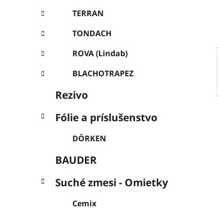
e
l
TERRAN
TONDACH
ROVA (Lindab)
BLACHOTRAPEZ
Rezivo
Fólie a príslušenstvo
DÖRKEN
BAUDER
Suché zmesi - Omietky
Cemix