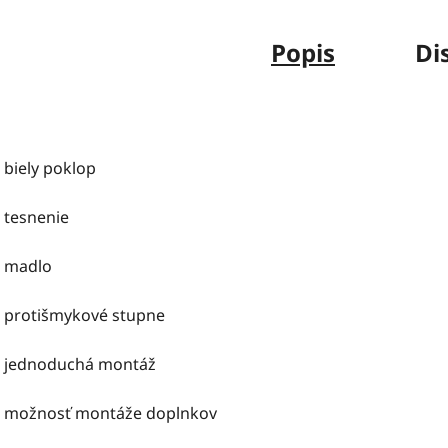
Popis
Di
- biely poklop
- tesnenie
- madlo
- protišmykové stupne
- jednoduchá montáž
- možnosť montáže doplnkov