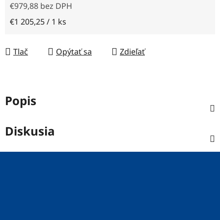
€979,88 bez DPH
Jednotková cena:
€1 205,25 / 1 ks
Tlač
Opýtať sa
Zdieľať
Popis
Diskusia
Z
á
p
ä
t