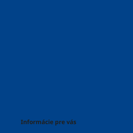
i
e
Informácie pre vás