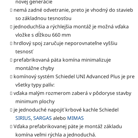
novej generácie
nemá zadné odvetranie, preto je vhodný do stavieb
so základnou tesnosťou
jednoduchšia a rýchlejšia montáž je možná vďaka
vložke s dĺžkou 660 mm
hrdlový spoj zaručuje neporovnateľne vyššiu
tesnosť
prefabrikovaná päta komína minimalizuje
montážne chyby
komínový systém Schiedel UNI Advanced Plus je pre
všetky typy palív:
vďaka malým rozmerom zaberá v pôdoryse stavby
minimum plochy
je jednoduché napojiť krbové kachle Schiedel
SIRIUS
,
SARGAS
alebo
MIMAS
Vďaka prefabrikovanej päte je montáž základu
komína veľmi rýchla a jednoduchá.