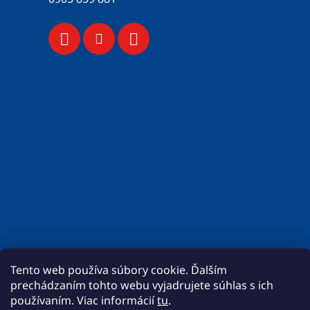
Tento web používa súbory cookie. Ďalším
prechádzaním tohto webu vyjadrujete súhlas s ich
používaním. Viac informácií
tu
.