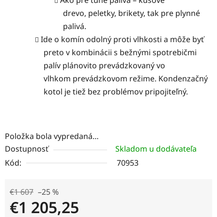
drevo, peletky, brikety, tak pre plynné
palivá.
Ide o komín odolný proti vlhkosti a môže byť
preto v kombinácii s bežnými spotrebičmi
palív plánovito prevádzkovaný vo
vlhkom prevádzkovom režime. Kondenzačný
kotol je tiež bez problémov pripojiteľný.
Položka bola vypredaná…
Dostupnosť
Skladom u dodávateľa
Kód:
70953
€1 607
–25 %
€1 205,25