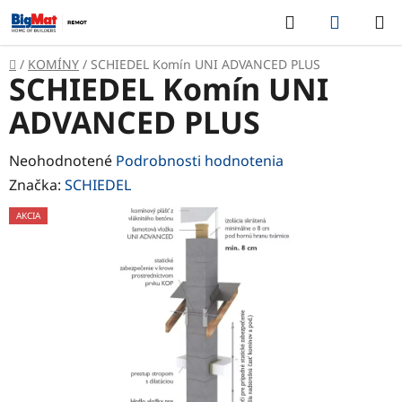
Prejsť
Hľadať
NÁKUP
na
KOŠÍK
obsah
Domov
/
KOMÍNY
/
SCHIEDEL Komín UNI ADVANCED PLUS
SCHIEDEL Komín UNI
ADVANCED PLUS
Priemerné
Neohodnotené
Podrobnosti hodnotenia
hodnotenie
Značka:
SCHIEDEL
produktu
AKCIA
je
0,0
z
5
hviezdičiek.