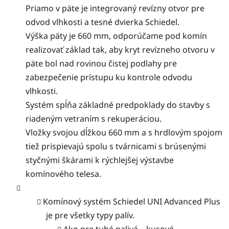
Priamo v päte je integrovaný revízny otvor pre
odvod vlhkosti a tesné dvierka Schiedel.
Výška päty je 660 mm, odporúčame pod komín
realizovať základ tak, aby kryt revízneho otvoru v
päte bol nad rovinou čistej podlahy pre
zabezpečenie prístupu ku kontrole odvodu
vlhkosti.
Systém spĺňa základné predpoklady do stavby s
riadeným vetraním s rekuperáciou.
Vložky svojou dĺžkou 660 mm a s hrdlovým spojom
tiež prispievajú spolu s tvárnicami s brúsenými
styčnými škárami k rýchlejšej výstavbe
komínového telesa.
Komínový systém Schiedel UNI Advanced Plus
je pre všetky typy palív.
Ako pre tuhé palivá – kusové