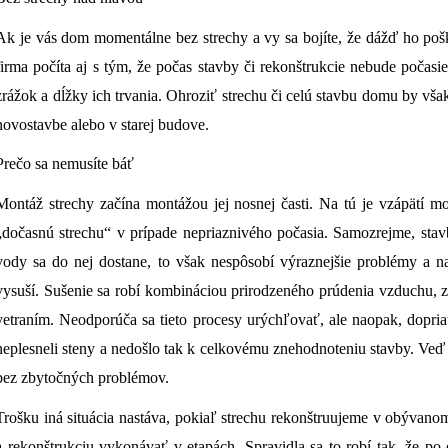
Ak je vás dom momentálne bez strechy a vy sa bojíte, že dážď ho po
firma počíta aj s tým, že počas stavby či rekonštrukcie nebude počas
zrážok a dĺžky ich trvania. Ohroziť strechu či celú stavbu domu by však
novostavbe alebo v starej budove.
Prečo sa nemusíte báť
Montáž strechy začína montážou jej nosnej časti. Na tú je vzápätí m
„dočasnú strechu“ v prípade nepriaznivého počasia. Samozrejme, sta
vody sa do nej dostane, to však nespôsobí výraznejšie problémy a nav
vysuší. Sušenie sa robí kombináciou prirodzeného prúdenia vzduchu,
vetraním. Neodporúča sa tieto procesy urýchľovať, ale naopak, dopria
neplesneli steny a nedošlo tak k celkovému znehodnoteniu stavby. Veď
bez zbytočných problémov.
Trošku iná situácia nastáva, pokiaľ strechu rekonštruujeme v obývan
a rekonštrukciu vykonávať v etapách. Spravidla sa to robí tak, že po 