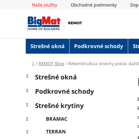
Prejsť
Naše služby
Obchodné podmienky
Dop
na
obsah
Strešné okná
Podkrovné schody
St
Domov
/
REMOT Blog
/
Rekonštrukcia strechy počas dažď
B
K
Preskočiť
Strešné okná
a
o
kategórie
t
č
Podkrovné schody
e
n
g
ý
Strešné krytiny
ó
p
r
BRAMAC
i
a
e
n
TERRAN
e