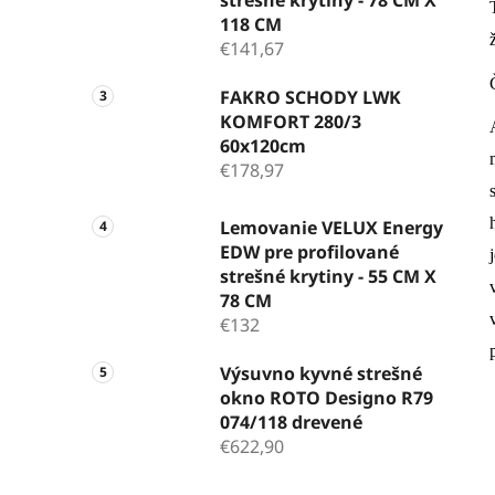
118 CM
€141,67
FAKRO SCHODY LWK
KOMFORT 280/3
60x120cm
€178,97
Lemovanie VELUX Energy
EDW pre profilované
strešné krytiny - 55 CM X
78 CM
€132
Výsuvno kyvné strešné
okno ROTO Designo R79
074/118 drevené
€622,90