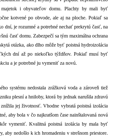
a majetok i obyvateľov domu. Plachty by mali byť
točne kotvené po obvode, ale aj na ploche. Pokiaľ sa
ko dní, je rozumné a potrebné nechať prekrytú časť, na
zvyšnú časť domu. Zabezpečí sa tým maximálna ochrana
kytá otázka, ako dlho môže byť poistná hydroizolácia
oľkých dní až po niekoľko týždňov. Pokiaľ musí byť
kciu a je potrebné ju vymeniť za novú.
šného systému nedostala zrážková voda a zároveň tiež
niku plesní a hniloby, ktorá by jednak narušila zdravú
 znížila jej životnosť. Vhodne vybratá poistná izolácia
né, aby bola v čo najkratšom čase nainštalovaná nová
jskôr vymeniť. Kvalitná poistná izolácia by mala byť
, aby nedošlo k ich hromadeniu v strešnom priestore.