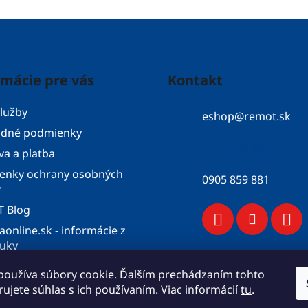
rmácie pre vás
Kontakt
lužby
eshop
@
remot.sk
dné podmienky
052 / 776 43 56
a a platba
enky ochrany osobných
0905 859 881
v
 Blog
aonline.sk - informácie z
ruky
konfigurátor
používa súbory cookie. Ďalším prechádzaním tohto
objednávka
ujete súhlas s ich používaním. Viac informácií
tu
.