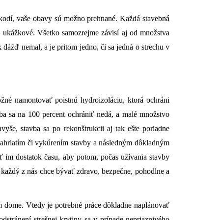
škodí, vaše obavy sú možno prehnané. Každá stavebná
ie ukážkové. Všetko samozrejme závisí aj od množstva
 dážď nemal, a je pritom jedno, či sa jedná o strechu v
ožné namontovať poistnú hydroizoláciu, ktorá ochráni
vba sa na 100 percent ochrániť nedá, a malé množstvo
yše, stavba sa po rekonštrukcii aj tak ešte poriadne
 zahriatím či vykúrením stavby a následným dôkladným
ť im dostatok času, aby potom, počas užívania stavby
 každý z nás chce bývať zdravo, bezpečne, pohodlne a
om dome. Vtedy je potrebné práce dôkladne naplánovať
odstránení strešnej krytiny sa v prípade nepriaznivého