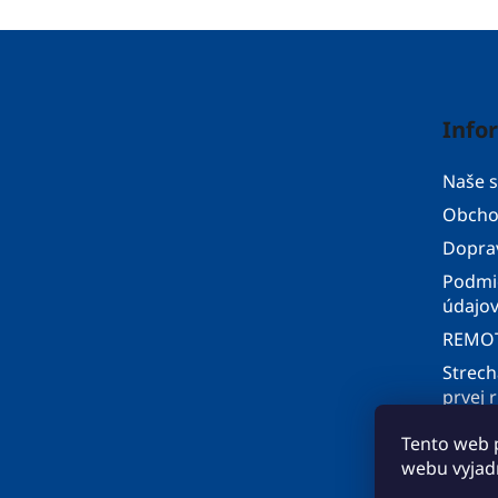
Z
á
p
Info
ä
t
Naše s
i
Obcho
e
Doprav
Podmi
údajo
REMOT
Strech
prvej 
Velux 
Tento web 
Moja 
webu vyjadr