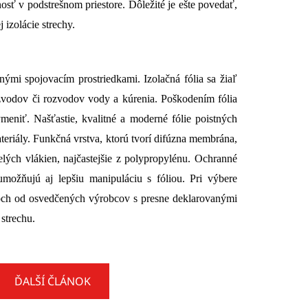
nosť v podstrešnom priestore. Dôležité je ešte povedať,
 izolácie strechy.
ými spojovacím prostriedkami. Izolačná fólia sa žiaľ
rozvodov či rozvodov vody a kúrenia. Poškodením fólia
ymeniť. Našťastie, kvalitné a m
oderné fólie poistných
teriály. Funkčná vrstva, ktorú tvorí difúzna membrána,
melých vlákien, najčastejšie z polypropylénu. Ochranné
možňujú aj lepšiu manipuláciu s fóliou.
Pri výbere
obkoch od osvedčených výrobcov s presne deklarovanými
strechu.
ĎALŠÍ ČLÁNOK