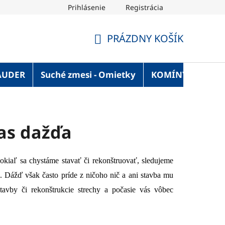
Prihlásenie
Registrácia
OT Blog
Strechaonline.sk - informácie z prvej ruky
Vel
PRÁZDNY KOŠÍK
NÁKUPNÝ
KOŠÍK
AUDER
Suché zmesi - Omietky
KOMÍNY
Služ
as dažďa
okiaľ sa chystáme stavať či rekonštruovať, sledujeme
. Dážď však často príde z ničoho nič a ani stavba mu
stavby či rekonštrukcie strechy a počasie vás vôbec