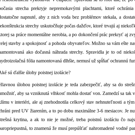
počasia strecha prekryje nepremokavými plachtami, ktoré ochráni
dostatočne napnuté, aby z nich voda bez problémov stekala, a dosta
rekonštrukcia strechy uskutočňuje počas dažďov, ktoré trvajú aj niekoľ
ktorej sa práce momentálne nerobia, a po dokončení prác prekryť aj 
celej stavby a spokojnosť a pohoda obyvateľov. Možno sa vám ešte nas
namontovaná ako dočasná náhrada strechy. Spravidla je to od niek
hydroizolačná fólia namontovaná dlhšie, nemusí už spĺňať ochrannú fun
Aké sú ďalšie úlohy poistnej izolácie?
Hlavnou úlohou poistnej izolácie je teda zabezpečiť, aby sa do stre
umožniť, aby sa vzniknutá vlhkosť mohla dostať von. Zamedzí sa tak vz
klímu v interiéri, ale aj znehodnotila celkový stav nehnuteľnosti a tým
chráni pred UV žiarením, a to po dobu maximálne 3-6 mesiacov. Je nut
strešná krytina, a ak to nie je možné, treba poistnú izoláciu čo na
paropriepustná, to znamená že musí prepúšťať nahromadené vodné pary