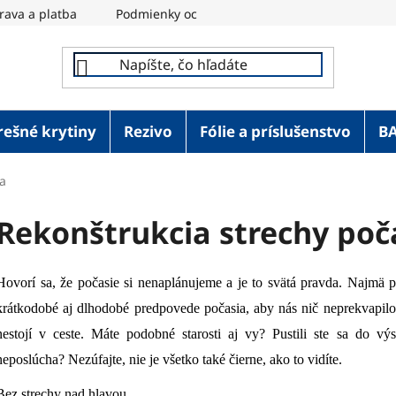
rava a platba
Podmienky ochrany osobných údajov
REM
rešné krytiny
Rezivo
Fólie a príslušenstvo
B
a
Rekonštrukcia strechy poč
Hovorí sa, že počasie si nenaplánujeme a je to svätá pravda. Najmä p
krátkodobé aj dlhodobé predpovede počasia, aby nás nič neprekvapilo
nestojí v ceste. Máte podobné starosti aj vy? Pustili ste sa do vý
neposlúcha? Nezúfajte, nie je všetko také čierne, ako to vidíte.
Bez strechy nad hlavou