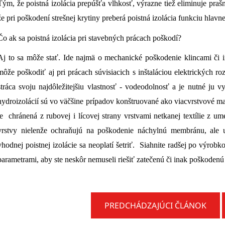
Tým, že poistná izolácia prepúšťa vlhkosť, výrazne tiež eliminuje praš
že pri poškodení strešnej krytiny preberá poistná izolácia funkciu hlavnej
Čo ak sa poistná izolácia pri stavebných prácach poškodí?
Aj to sa môže stať. Ide najmä o mechanické poškodenie klincami či in
môže poškodiť aj pri prácach súvisiacich s inštaláciou elektrických 
stráca svoju najdôležitejšiu vlastnosť - vodeodolnosť a je nutné ju v
hydroizolácií sú vo väčšine prípadov konštruované ako viacvrstvové ma
je chránená z rubovej i lícovej strany vrstvami netkanej textílie z u
vrstvy nielenže ochraňujú na poškodenie náchylnú membránu, ale u
vhodnej poistnej izolácie sa neoplatí šetriť. Siahnite radšej po výr
parametrami, aby ste neskôr nemuseli riešiť zatečenú či inak poškodenú 
PREDCHÁDZAJÚCI ČLÁNOK