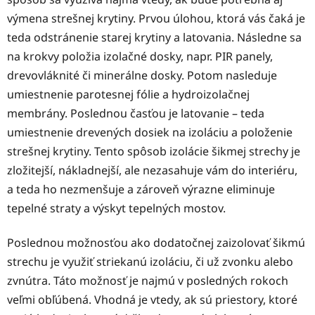
výmena strešnej krytiny. Prvou úlohou, ktorá vás čaká je
teda odstránenie starej krytiny a latovania. Následne sa
na krokvy položia izolačné dosky, napr. PIR panely,
drevovláknité či minerálne dosky. Potom nasleduje
umiestnenie parotesnej fólie a hydroizolačnej
membrány. Poslednou časťou je latovanie – teda
umiestnenie drevených dosiek na izoláciu a položenie
strešnej krytiny. Tento spôsob izolácie šikmej strechy je
zložitejší, nákladnejší, ale nezasahuje vám do interiéru,
a teda ho nezmenšuje a zároveň výrazne eliminuje
tepelné straty a výskyt tepelných mostov.
Poslednou možnosťou ako dodatočnej zaizolovať šikmú
strechu je využiť striekanú izoláciu, či už zvonku alebo
zvnútra. Táto možnosť je najmú v posledných rokoch
veľmi obľúbená. Vhodná je vtedy, ak sú priestory, ktoré