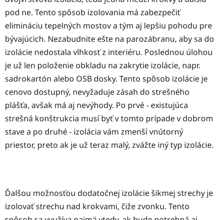
pod ne. Tento spôsob izolovania má zabezpečiť
elimináciu tepelných mostov a tým aj lepšiu pohodu pre
bývajúcich. Nezabudnite ešte na parozábranu, aby sa do
izolácie nedostala vlhkosť z interiéru. Poslednou úlohou
je už len položenie obkladu na zakrytie izolácie, napr.
sadrokartón alebo OSB dosky. Tento spôsob izolácie je
cenovo dostupný, nevyžaduje zásah do strešného
plášťa, avšak má aj nevýhody. Po prvé - existujúca
strešná konštrukcia musí byť v tomto prípade v dobrom
stave a po druhé - izolácia vám zmenší vnútorný
priestor, preto ak je už teraz malý, zvážte iný typ izolácie.
Ďalšou možnosťou dodatočnej izolácie šikmej strechy je
izolovať strechu nad krokvami, čiže zvonku. Tento
spôsob sa využíva najmä vtedy, ak bude potrebná aj