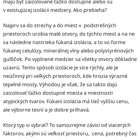
majú byť zaizolované ťažko dostupné alebo sú
v existujúcej izolácii medzery. Ako prebieha?
Najprv sa do strechy a do miest v podstrešných
priestoroch urobia malé otvory, do týchto miest a na ne
sa následne nastrieka fúkaná izolácia, a to vo forme
fúkanej celulózy, minerálnej vlny alebo polystyrénových
guľôčok. Po vyplnené medzier sa všetky otvory dôkladne
uzavrú. Tento spôsob izolácie je síce rýchly, ale je
neúčinný pri veľkých priestoroch, kde hrozia výrazné
tepelné mosty. Výhodou je však, že sa takto dajú
zaizolovať ťažko dostupné miesta a miestnosti
atypických tvarov. Fúkaní izolácia má tiež vyššiu cenu,
ale výborne tesní a je dobre priľnavá.
Ktorý typ si vybrať? To samozrejme závisí od viacerých
faktorov, akými sú veľkosť priestoru, cena, potrebný čas