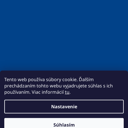
Tento web používa súbory cookie. Ďalším
prechádzaním tohto webu vyjadrujete súhlas s ich
používaním. Viac informácií
tu
.
Nastavenie
Vytvoril Shoptet
Momentálne prebieha aktualizácia cien. Ak sa nebude cenníková
Súhlasím
Copyright 2026
BigMat - REMOT
. Všetky práva