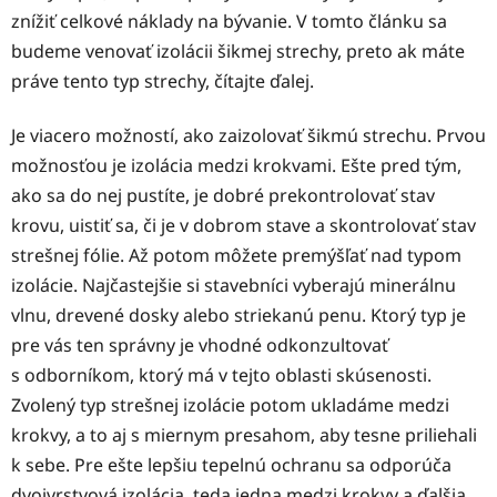
znížiť celkové náklady na bývanie. V tomto článku sa
budeme venovať izolácii šikmej strechy, preto ak máte
práve tento typ strechy, čítajte ďalej.
Je viacero možností, ako zaizolovať šikmú strechu. Prvou
možnosťou je izolácia medzi krokvami. Ešte pred tým,
ako sa do nej pustíte, je dobré prekontrolovať stav
krovu, uistiť sa, či je v dobrom stave a skontrolovať stav
strešnej fólie. Až potom môžete premýšľať nad typom
izolácie. Najčastejšie si stavebníci vyberajú minerálnu
vlnu, drevené dosky alebo striekanú penu. Ktorý typ je
pre vás ten správny je vhodné odkonzultovať
s odborníkom, ktorý má v tejto oblasti skúsenosti.
Zvolený typ strešnej izolácie potom ukladáme medzi
krokvy, a to aj s miernym presahom, aby tesne priliehali
k sebe. Pre ešte lepšiu tepelnú ochranu sa odporúča
dvojvrstvová izolácia, teda jedna medzi krokvy a ďalšia