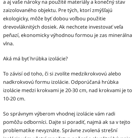
a aj vaše nároky na použité materiály a konečný stav
zaizolovaného objektu. Pre tých, ktorí zmýšľajú
ekologicky, môže byť dobou voľbou použitie
drevovláknitých dosiek. Ak nechcete investovať veľa
peňazí, ekonomicky výhodnou formou je zas minerálna
vlna.
Aká má byť hrúbka izolácie?
To závisí od toho, či si zvolíte medzikrokvovú alebo
nadkrokvovú formu izolácie. Odporúčaná hrúbka
izolácie medzi krokvami je 20-30 cm, nad krokvami je to
10-20 cm.
So správnym výberom vhodnej izolácie vám radi
pomôžu odborníci. Dajte si poradiť, najmä ak sa v tejto
problematike nevyznáte. Správne zvolená strešní