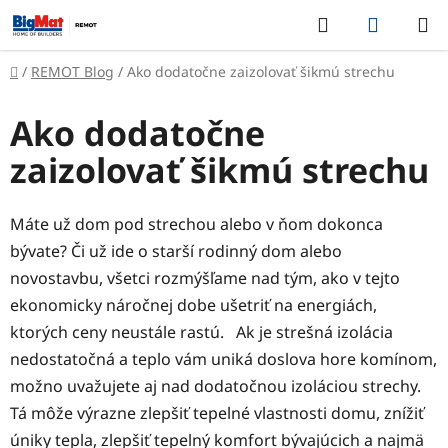
Prejsť
Hľadať
NÁKUP
na
KOŠÍK
obsah
Domov
/
REMOT Blog
/
Ako dodatočne zaizolovať šikmú strechu
Ako dodatočne
zaizolovať šikmú strechu
Máte už dom pod strechou alebo v ňom dokonca
bývate? Či už ide o starší rodinný dom alebo
novostavbu, všetci rozmýšľame nad tým, ako v tejto
ekonomicky náročnej dobe ušetriť na energiách,
ktorých ceny neustále rastú. Ak je strešná izolácia
nedostatočná a teplo vám uniká doslova hore komínom,
možno uvažujete aj nad dodatočnou izoláciou strechy.
Tá môže výrazne zlepšiť tepelné vlastnosti domu, znížiť
úniky tepla, zlepšiť tepelný komfort bývajúcich a najmä