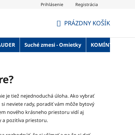
Prihlásenie
Registrácia
OT Blog
Strechaonline.sk - informácie z prvej ruky
Vel
PRÁZDNY KOŠÍK
NÁKUPNÝ
KOŠÍK
AUDER
Suché zmesi - Omietky
KOMÍNY
Služ
re?
ie je tiež nejednoduchá úloha. Ako vybrať
 si neviete rady, poradiť vám môže bytový
rem nového krásneho priestoru vidí aj
a pozitíva priestoru.
 rozhodnúť, čo si všímať a na čo si dať