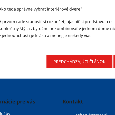
Ako teda správne vybrať interiérové dvere?
V prvom rade stanoviť si rozpočet, ujasniť si predstavu o 
konkrétny štýl a zbytočne nekombinovať v jednom dome niek
v jednoduchosti je krása a menej je niekedy viac.
PREDCHÁDZAJÚCI ČLÁNOK
rmácie pre vás
Kontakt
lužby
eshop
@
remot.sk