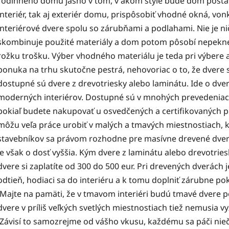
rodinného domu jasno v tom, v akom štýle bude dom postav
interiér, tak aj exteriér domu, prispôsobiť vhodné okná, vonk
interiérové dvere spolu so zárubňami a podlahami. Nie je n
skombinuje použité materiály a dom potom pôsobí nepekne 
rožku trošku. Výber vhodného materiálu je teda pri výbere a
ponuka na trhu skutočne pestrá, nehovoriac o to, že dvere 
dostupné sú dvere z drevotriesky alebo laminátu. Ide o dv
moderných interiérov. Dostupné sú v mnohých prevedeniach
pokiaľ budete nakupovať u osvedčených a certifikovaných pr
môžu veľa práce urobiť v malých a tmavých miestnostiach, k
stavebníkov sa právom rozhodne pre masívne drevené dvere, 
je však o dosť vyššia. Kým dvere z laminátu alebo drevotries
dvere si zaplatíte od 300 do 500 eur. Pri drevených dverách
odtieň, hodiaci sa do interiéru a k tomu doplniť zárubne p
Majte na pamäti, že v tmavom interiéri budú tmavé dvere pô
dvere v príliš veľkých svetlých miestnostiach tiež nemusia vyz
Závisí to samozrejme od vášho vkusu, každému sa páči niečo 