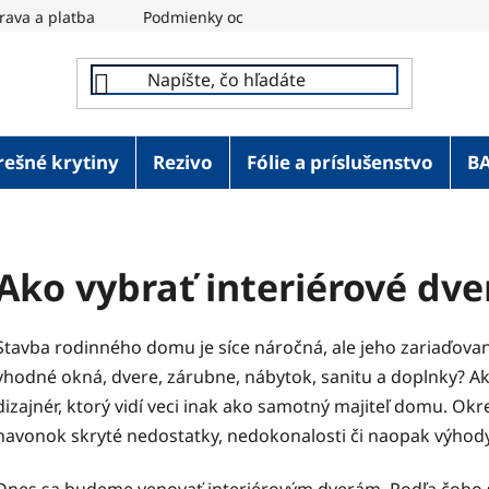
rava a platba
Podmienky ochrany osobných údajov
REM
rešné krytiny
Rezivo
Fólie a príslušenstvo
B
Ako vybrať interiérové dve
Stavba rodinného domu je síce náročná, ale jeho zariaďovan
vhodné okná, dvere, zárubne, nábytok, sanitu a doplnky? Ak
dizajnér, ktorý vidí veci inak ako samotný majiteľ domu. Ok
navonok skryté nedostatky, nedokonalosti či naopak výhody 
Dnes sa budeme venovať interiérovým dverám. Podľa čoho sa