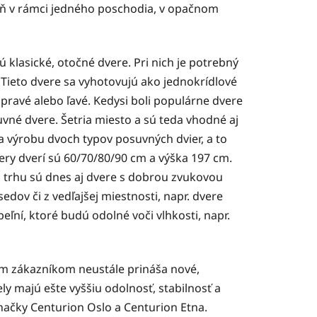
spoň v rámci jedného poschodia, v opačnom
 klasické, otočné dvere. Pri nich je potrebný
e. Tieto dvere sa vyhotovujú ako jednokrídlové
ravé alebo ľavé. Kedysi boli populárne dvere
uvné dvere. Šetria miesto a sú teda vhodné aj
a výrobu dvoch typov posuvných dvier, a to
ry dverí sú 60/70/80/90 cm a výška 197 cm.
 trhu sú dnes aj dvere s dobrou zvukovou
edov či z vedľajšej miestnosti, napr. dvere
eľní, ktoré budú odolné voči vlhkosti, napr.
im zákazníkom neustále prináša nové,
y majú ešte vyššiu odolnosť, stabilnosť a
načky Centurion Oslo a Centurion Etna.