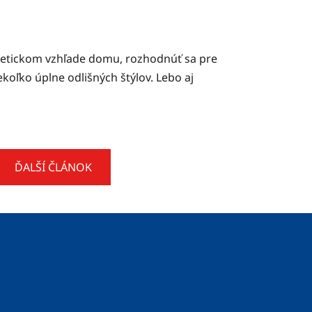
estetickom vzhľade domu, rozhodnúť sa pre
oľko úplne odlišných štýlov. Lebo aj
ĎALŠÍ ČLÁNOK