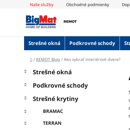
Prejsť
Naše služby
Obchodné podmienky
Dop
na
obsah
Strešné okná
Podkrovné schody
St
Domov
/
REMOT Blog
/
Ako vybrať interiérové dvere?
B
K
Preskočiť
Strešné okná
a
o
kategórie
t
č
Podkrovné schody
e
n
g
ý
Strešné krytiny
ó
p
r
BRAMAC
i
a
e
n
TERRAN
e