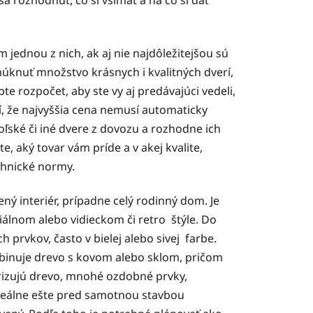
m jednou z nich, ak aj nie najdôležitejšou sú
úknuť množstvo krásnych i kvalitných dverí,
e rozpočet, aby ste vy aj predávajúci vedeli,
í, že najvyššia cena nemusí automaticky
poľské či iné dvere z dovozu a rozhodne ich
e, aký tovar vám príde a v akej kvalite,
chnické normy.
ený interiér, prípadne celý rodinný dom. Je
iálnom alebo vidieckom či retro štýle. Do
rvkov, často v bielej alebo sivej farbe.
ombinuje drevo s kovom alebo sklom, pričom
erizujú drevo, mnohé ozdobné prvky,
ideálne ešte pred samotnou stavbou