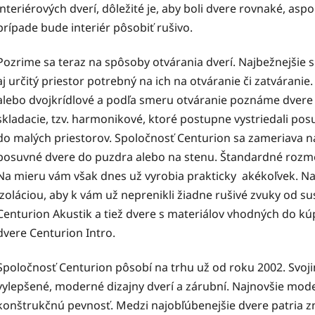
interiérových dverí, dôležité je, aby boli dvere rovnaké, a
prípade bude interiér pôsobiť rušivo.
Pozrime sa teraz na spôsoby otvárania dverí. Najbežnejšie sú
aj určitý priestor potrebný na ich na otváranie či zatvárani
alebo dvojkrídlové a podľa smeru otváranie poznáme dvere p
skladacie, tzv. harmonikové, ktoré postupne vystriedali pos
do malých priestorov. Spoločnosť Centurion sa zameriava n
posuvné dvere do puzdra alebo na stenu. Štandardné rozme
Na mieru vám však dnes už vyrobia prakticky akékoľvek. Na
izoláciou, aby k vám už neprenikli žiadne rušivé zvuky od sus
Centurion Akustik a tiež dvere s materiálov vhodných do kúp
dvere Centurion Intro.
Spoločnosť Centurion pôsobí na trhu už od roku 2002. Svoj
vylepšené, moderné dizajny dverí a zárubní. Najnovšie model
konštrukčnú pevnosť. Medzi najobľúbenejšie dvere patria z