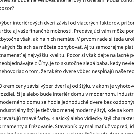
pozor?
Výber interiérových dverí závisí od viacerých faktorov, pričo
určite aj vaše finančné možnosti. Predávajúci vám môže pon
zbytočne však, ak na nich nemáte. V prvom rade si teda urobt
v akých číslach sa môžete pohybovať. Aj tu samozrejme plat
znamenať aj najvyššiu kvalitu. Pozor si však dajte na lacné 
neobjednávajte z Číny. Je to skutočne slepá baba, kedy neviet
nehovoriac o tom, že takéto dvere vôbec nespĺňajú naše te
Okrem ceny závisí výber dverí aj od štýlu, v akom je vyhotov
rozdiel, či je alebo bude interiér domu v modernom, industr
moderného domu sa hodia jednoduché dvere bez ozdobných p
Industriálny štýl je tiež viac menej moderný štýl, kde sa k
prevažujú tmavé farby. Klasický alebo vidiecky štýl charakt
ornamenty a frézovanie. Stavebník by mal mať už vopred, 