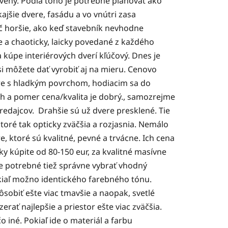
ený. Podľa toho je potrebné plánovať ako
ajšie dvere, fasádu a vo vnútri zasa
ič horšie, ako keď stavebník nevhodne
a chaoticky, laicky povedané z každého
 kúpe interiérových dverí kľúčový. Dnes je
si môžete dať vyrobiť aj na mieru. Cenovo
ere s hladkým povrchom, hodiacim sa do
 a pomer cena/kvalita je dobrý., samozrejme
edajcov. Drahšie sú už dvere presklené. Tie
toré tak opticky zväčšia a rozjasnia. Nemálo
ktoré sú kvalitné, pevné a trvácne. Ich cena
ky kúpite od 80-150 eur, za kvalitné masívne
 je potrebné tiež správne vybrať vhodný
okiaľ možno identického farebného tónu.
sobiť ešte viac tmavšie a naopak, svetlé
erať najlepšie a priestor ešte viac zväčšia.
iné. Pokiaľ ide o materiál a farbu