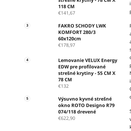
118 CM
€141,67
FAKRO SCHODY LWK
KOMFORT 280/3
60x120cm
€178,97
Lemovanie VELUX Energy
EDW pre profilované
strešné krytiny - 55 CM X
78 CM
€132
Výsuvno kyvné strešné
okno ROTO Designo R79
074/118 drevené
€622,90