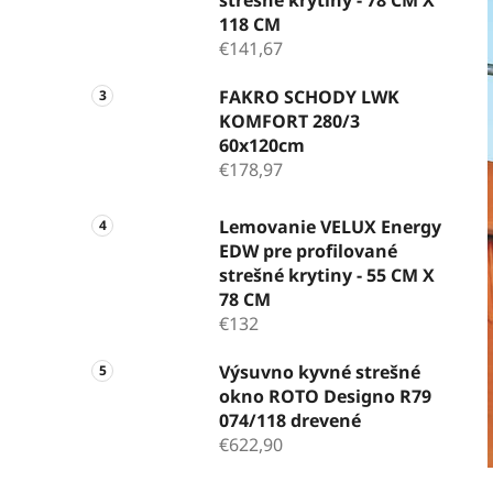
118 CM
€141,67
FAKRO SCHODY LWK
KOMFORT 280/3
60x120cm
€178,97
Lemovanie VELUX Energy
EDW pre profilované
strešné krytiny - 55 CM X
78 CM
€132
Výsuvno kyvné strešné
okno ROTO Designo R79
074/118 drevené
€622,90