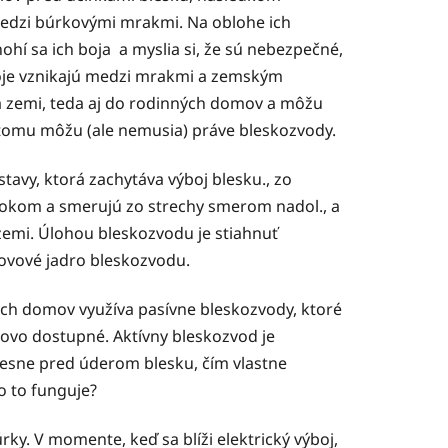
 medzi búrkovými mrakmi. Na oblohe ich
í sa ich boja a myslia si, že sú nebezpečné,
ýboje vznikajú medzi mrakmi a zemským
a zemi, teda aj do rodinných domov a môžu
ť tomu môžu (ale nemusia) práve bleskozvody.
stavy, ktorá zachytáva výboj blesku., zo
m okom a smerujú zo strechy smerom nadol., a
zemi. Úlohou bleskozvodu je stiahnuť
kovové jadro bleskozvodu.
ých domov využíva pasívne bleskozvody, ktoré
novo dostupné. Aktívny bleskozvod je
tesne pred úderom blesku, čím vlastne
o to funguje?
y. V momente, keď sa blíži elektrický výboj,