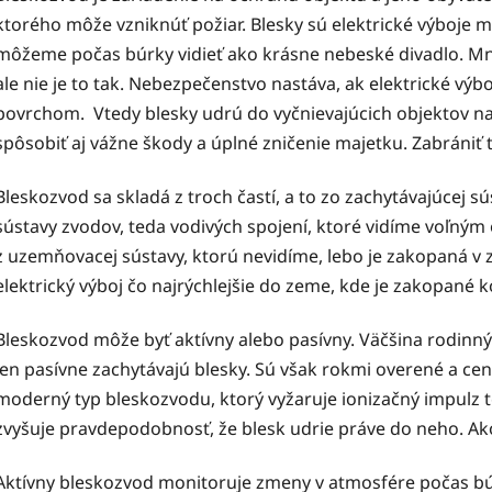
ktorého môže vzniknúť požiar. Blesky sú elektrické výboje
môžeme počas búrky vidieť ako krásne nebeské divadlo. Mnoh
ale nie je to tak. Nebezpečenstvo nastáva, ak elektrické v
povrchom. Vtedy blesky udrú do vyčnievajúcich objektov n
spôsobiť aj vážne škody a úplné zničenie majetku. Zabráni
Bleskozvod sa skladá z troch častí, a to zo zachytávajúcej sú
sústavy zvodov, teda vodivých spojení, ktoré vidíme voľný
z uzemňovacej sústavy, ktorú nevidíme, lebo je zakopaná v 
elektrický výboj čo najrýchlejšie do zeme, kde je zakopané 
Bleskozvod môže byť aktívny alebo pasívny. Väčšina rodinn
len pasívne zachytávajú blesky. Sú však rokmi overené a ce
moderný typ bleskozvodu, ktorý vyžaruje ionizačný impulz 
zvyšuje pravdepodobnosť, že blesk udrie práve do neho. Ak
Aktívny bleskozvod monitoruje zmeny v atmosfére počas búrk