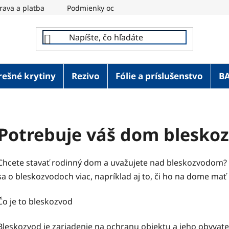
rava a platba
Podmienky ochrany osobných údajov
REM
rešné krytiny
Rezivo
Fólie a príslušenstvo
B
Potrebuje váš dom blesko
Chcete stavať rodinný dom a uvažujete nad bleskozvodom? P
sa o bleskozvodoch viac, napríklad aj to, či ho na dome mať 
Čo je to bleskozvod
Bleskozvod je zariadenie na ochranu objektu a jeho obyvat