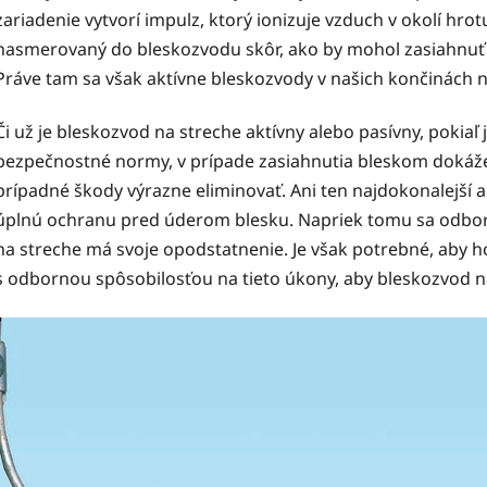
zariadenie vytvorí impulz, ktorý ionizuje vzduch v okolí hr
nasmerovaný do bleskozvodu skôr, ako by mohol zasiahnuť 
Práve tam sa však aktívne bleskozvody v našich končinách 
Či už je bleskozvod na streche aktívny alebo pasívny, pokiaľ 
bezpečnostné normy, v prípade zasiahnutia bleskom dokáže oc
prípadné škody výrazne eliminovať. Ani ten najdokonalejší
úplnú ochranu pred úderom blesku. Napriek tomu sa odborní
na streche má svoje opodstatnenie. Je však potrebné, aby 
s odbornou spôsobilosťou na tieto úkony, aby bleskozvod na 