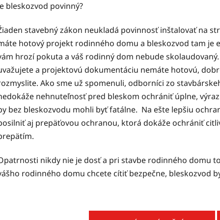
Je bleskozvod povinný?
Žiaden stavebný zákon neukladá povinnosť inštalovať na s
máte hotový projekt rodinného domu a bleskozvod tam je ev
vám hrozí pokuta a váš rodinný dom nebude skolaudovaný.
uvažujete a projektovú dokumentáciu nemáte hotovú, dobr
rozmyslite. Ako sme už spomenuli, odborníci zo stavbárske
nedokáže nehnuteľnosť pred bleskom ochrániť úplne, výrazn
by bez bleskozvodu mohli byť fatálne. Na ešte lepšiu ochr
posilniť aj prepäťovou ochranou, ktorá dokáže ochrániť citli
prepätím.
Opatrnosti nikdy nie je dosť a pri stavbe rodinného domu to
vášho rodinného domu chcete cítiť bezpečne, bleskozvod b