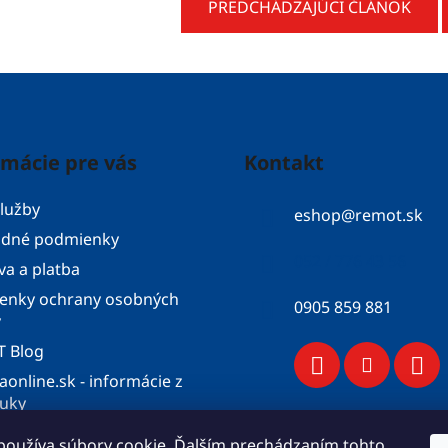
PREDCHÁDZAJÚCI ČLÁNOK
rmácie pre vás
Kontakt
lužby
eshop
@
remot.sk
dné podmienky
052 / 776 43 56
a a platba
enky ochrany osobných
0905 859 881
v
 Blog
aonline.sk - informácie z
ruky
konfigurátor
používa súbory cookie. Ďalším prechádzaním tohto