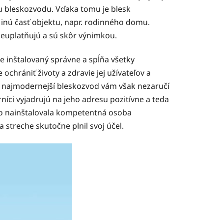
otu bleskozvodu. Vďaka tomu je blesk
inú časť objektu, napr. rodinného domu.
neuplatňujú a sú skôr výnimkou.
je inštalovaný správne a spĺňa všetky
hrániť životy a zdravie jej užívateľov a
 a najmodernejší bleskozvod vám však nezaručí
ci vyjadrujú na jeho adresu pozitívne a teda
ho nainštalovala kompetentná osoba
streche skutočne plnil svoj účel.