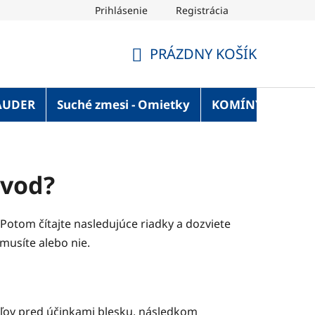
Prihlásenie
Registrácia
OT Blog
Strechaonline.sk - informácie z prvej ruky
Vel
PRÁZDNY KOŠÍK
NÁKUPNÝ
KOŠÍK
AUDER
Suché zmesi - Omietky
KOMÍNY
Služ
zvod?
otom čítajte nasledujúce riadky a dozviete
musíte alebo nie.
eľov pred účinkami blesku, následkom