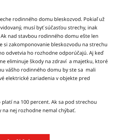
treche rodinného domu bleskozvod. Pokiaľ už
idovaný, musí byť súčasťou strechy, inak
 Ak nad stavbou rodinného domu ešte len
e si zakomponovanie bleskozvodu na strechu
ho odvetvia ho rozhodne odporúčajú. Aj keď
e eliminuje škody na zdraví a majetku, ktoré
anu vášho rodinného domu by ste sa mali
vé elektrické zariadenia v objekte pred
 platí na 100 percent. Ak sa pod strechou
y na nej rozhodne nemal chýbať.