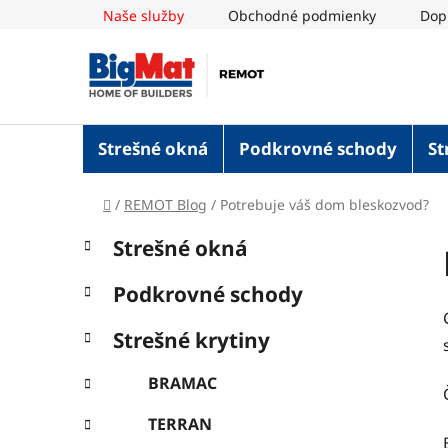
Prejsť
Naše služby
Obchodné podmienky
Dop
na
obsah
Strešné okná
Podkrovné schody
St
Domov
/
REMOT Blog
/
Potrebuje váš dom bleskozvod?
B
K
Preskočiť
Strešné okná
a
o
kategórie
t
č
Podkrovné schody
e
n
g
ý
Strešné krytiny
ó
p
r
BRAMAC
i
a
e
n
TERRAN
e