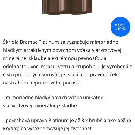
€2,63
–30 %
Škridla Bramac Platinum sa vyznačuje mimoriadne
hladkým atraktívnym povrchom vďaka viacvrstvovej
minerálnej skladbe a extrémnou pevnosťou a
odolnosťou voči mrazu, vetru a krupobitiu. Je vyrobená z
čisto prírodných surovín, je tvrdá a pripravená čeliť
nástrahám nepriaznivého počasia.
- mimoriadne hladký povrch vďaka unikátnej
viacvrstvovej minerálnej skladbe
- povrchová úprava Platinum je až 8 x hrubšia ako bežné
krytiny, čo výrazne zvyšuje jej životnosť