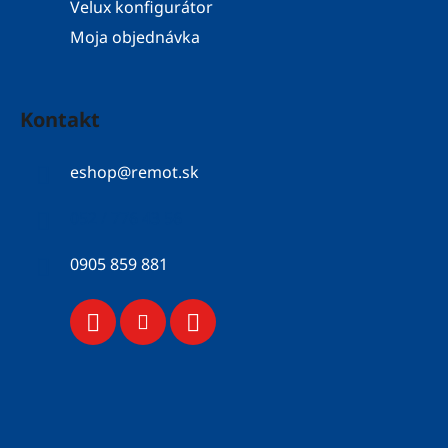
Velux konfigurátor
Moja objednávka
Kontakt
eshop
@
remot.sk
052 / 776 43 56
0905 859 881