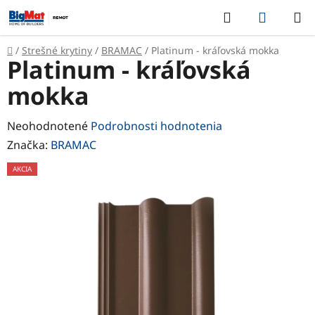
Prejsť
Hľadať
NÁKUP
na
KOŠÍK
obsah
Domov
/
Strešné krytiny
/
BRAMAC
/
Platinum - kráľovská mokka
Platinum - kráľovská
mokka
Priemerné
Neohodnotené
Podrobnosti hodnotenia
hodnotenie
Značka:
BRAMAC
produktu
AKCIA
je
0,0
z
5
hviezdičiek.