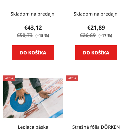
BAND 10 m F 100
BAND 25m M60
Skladom na predajni
Skladom na predajni
€43,12
€21,89
€50,73
€26,69
(–15 %)
(–17 %)
DO KOŠÍKA
DO KOŠÍKA
AKCIA
AKCIA
Lepiaca páska
Strešná fólia DÖRKEN