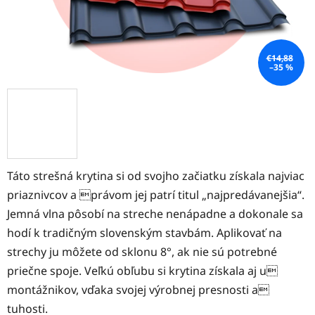
€14,88
–35 %
Táto strešná krytina si od svojho začiatku získala najviac
priaznivcov a právom jej patrí titul „najpredávanejšia“.
Jemná vlna pôsobí na streche nenápadne a dokonale sa
hodí k tradičným slovenským stavbám. Aplikovať na
strechy ju môžete od sklonu 8°, ak nie sú potrebné
priečne spoje. Veľkú obľubu si krytina získala aj u
montážnikov, vďaka svojej výrobnej presnosti a
tuhosti.