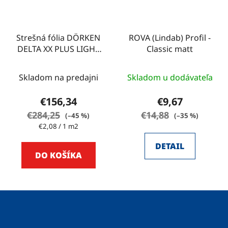
Strešná fólia DÖRKEN
ROVA (Lindab) Profil -
DELTA XX PLUS LIGHT
Classic matt
75m2
Skladom na predajni
Skladom u dodávateľa
€156,34
€9,67
€284,25
€14,88
(–45 %)
(–35 %)
Jednotková
€2,08 / 1 m2
cena:
DETAIL
DO KOŠÍKA
Z
á
p