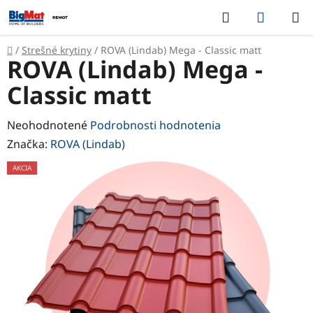
Prejsť
Hľadať
NÁKUP
na
KOŠÍK
obsah
Domov
/
Strešné krytiny
/
ROVA (Lindab) Mega - Classic matt
ROVA (Lindab) Mega -
Classic matt
Priemerné
Neohodnotené
Podrobnosti hodnotenia
hodnotenie
Značka:
ROVA (Lindab)
produktu
AKCIA
je
0,0
z
5
hviezdičiek.