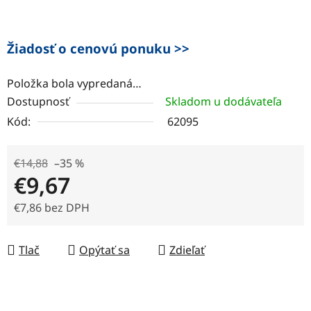
Žiadosť o cenovú ponuku >>
Položka bola vypredaná…
Dostupnosť
Skladom u dodávateľa
Kód:
62095
€14,88
–35 %
€9,67
€7,86 bez DPH
Jednotková cena:
Tlač
Opýtať sa
Zdieľať