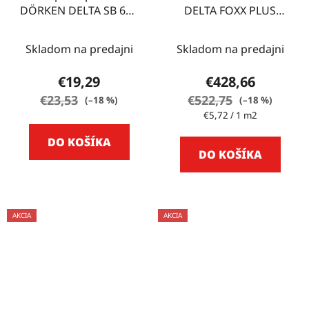
DÖRKEN DELTA SB 60 -
DELTA FOXX PLUS
30 m
75m2
Skladom na predajni
Skladom na predajni
€19,29
€428,66
€23,53
€522,75
(–18 %)
(–18 %)
Jednotková
€5,72 / 1 m2
cena:
DO KOŠÍKA
DO KOŠÍKA
AKCIA
AKCIA