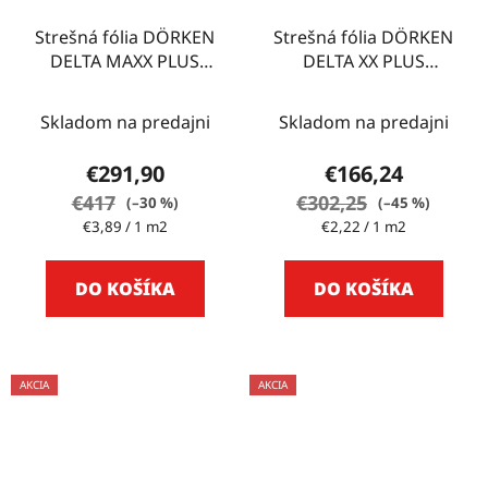
Strešná fólia DÖRKEN
Strešná fólia DÖRKEN
DELTA MAXX PLUS
DELTA XX PLUS
75m2
UNIVERSAL 75m2
Skladom na predajni
Skladom na predajni
€291,90
€166,24
€417
€302,25
(–30 %)
(–45 %)
Jednotková
Jednotková
€3,89 / 1 m2
€2,22 / 1 m2
cena:
cena:
DO KOŠÍKA
DO KOŠÍKA
AKCIA
AKCIA