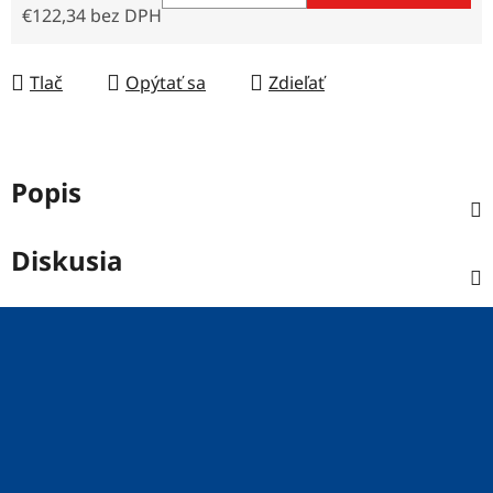
€122,34 bez DPH
Jednotková cena:
Tlač
Opýtať sa
Zdieľať
Popis
Diskusia
Z
á
p
ä
t
i
e