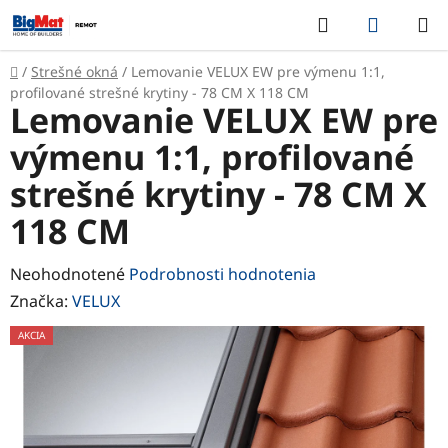
Prejsť
Hľadať
NÁKUP
na
KOŠÍK
obsah
Domov
/
Strešné okná
/
Lemovanie VELUX EW pre výmenu 1:1,
profilované strešné krytiny - 78 CM X 118 CM
Lemovanie VELUX EW pre
výmenu 1:1, profilované
strešné krytiny - 78 CM X
118 CM
Priemerné
Neohodnotené
Podrobnosti hodnotenia
hodnotenie
Značka:
VELUX
produktu
AKCIA
je
0,0
z
5