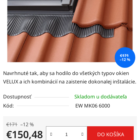
hviezdičiek.
€171
–12 %
Navrhnuté tak, aby sa hodilo do všetkých typov okien
VELUX a ich kombinácií na zaistenie dokonalej inštalácie.
Dostupnosť
Skladom u dodávateľa
Kód:
EW MK06 6000
€171
–12 %
€150,48
DO KOŠÍKA