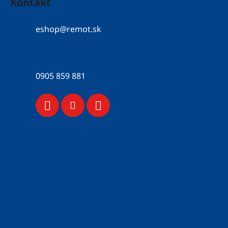
Kontakt
eshop
@
remot.sk
052 / 776 43 56
0905 859 881