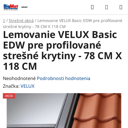
Prejsť
Hľadať
NÁKUP
na
KOŠÍK
obsah
Domov
/
Strešné okná
/
Lemovanie VELUX Basic EDW pre profilované
strešné krytiny - 78 CM X 118 CM
Lemovanie VELUX Basic
EDW pre profilované
strešné krytiny - 78 CM X
118 CM
Priemerné
Neohodnotené
Podrobnosti hodnotenia
hodnotenie
Značka:
VELUX
produktu
AKCIA
je
0,0
z
5