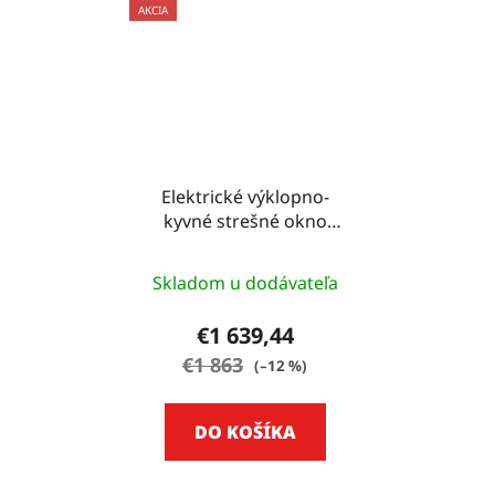
AKCIA
Elektrické výklopno-
kyvné strešné okno
VELUX GPU - 78 CM X
118 CM
Skladom u dodávateľa
€1 639,44
€1 863
(–12 %)
DO KOŠÍKA