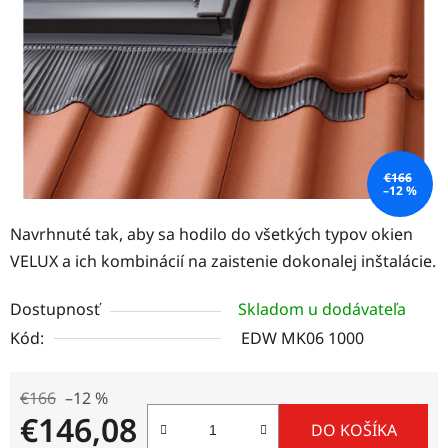
hviezdičiek.
€166
–12 %
Navrhnuté tak, aby sa hodilo do všetkých typov okien
VELUX a ich kombinácií na zaistenie dokonalej inštalácie.
Dostupnosť
Skladom u dodávateľa
Kód:
EDW MK06 1000
€166
–12 %
€146,08
DO KOŠÍKA