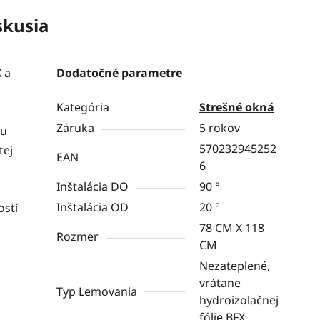
skusia
 a
Dodatočné parametre
Kategória
Strešné okná
Záruka
5 rokov
nu
570232945252
tej
EAN
6
Inštalácia DO
90 °
Inštalácia OD
20 °
ostí
78 CM X 118
Rozmer
CM
Nezateplené,
vrátane
Typ Lemovania
hydroizolačnej
fólie BFX.