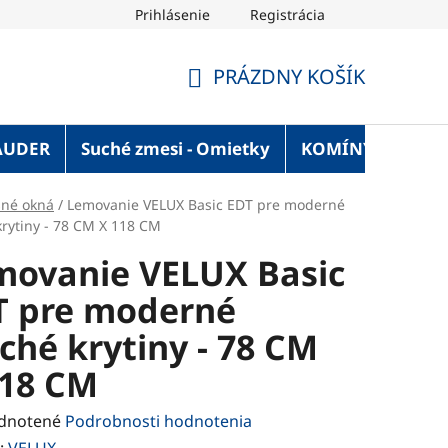
Prihlásenie
Registrácia
OT Blog
Strechaonline.sk - informácie z prvej ruky
Vel
PRÁZDNY KOŠÍK
NÁKUPNÝ
KOŠÍK
AUDER
Suché zmesi - Omietky
KOMÍNY
Služ
šné okná
/
Lemovanie VELUX Basic EDT pre moderné
krytiny - 78 CM X 118 CM
movanie VELUX Basic
T pre moderné
ché krytiny - 78 CM
118 CM
rné
dnotené
Podrobnosti hodnotenia
enie
:
VELUX