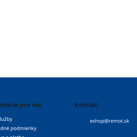
rmácie pre vás
Kontakt
lužby
eshop
@
remot.sk
dné podmienky
052 / 776 43 56