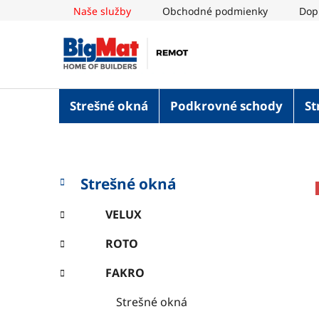
Prejsť
Naše služby
Obchodné podmienky
Dop
na
obsah
Strešné okná
Podkrovné schody
St
B
K
Preskočiť
Strešné okná
a
o
kategórie
t
č
VELUX
e
n
g
ROTO
ý
ó
p
r
FAKRO
i
a
e
n
Strešné okná