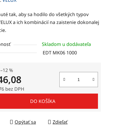
tu
uté tak, aby sa hodilo do všetkých typov
ELUX a ich kombinácií na zaistenie dokonalej
cie.
nosť
Skladom u dodávateľa
čiek.
EDT MK06 1000
–12 %
46,08
76 bez DPH
tková cena:
DO KOŠÍKA
Opýtať sa
Zdieľať