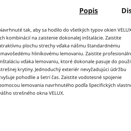
Popis
Di
Navrhnuté tak, aby sa hodilo do všetkých typov okien VELUX
ich kombinácií na zaistenie dokonalej inštalácie. Zaistite
atraktívnu plochu strechy vďaka nášmu štandardnému
tmavošedému hliníkovému lemovaniu. Zaistite profesionál
inštaláciu vďaka lemovaniu, ktoré dokonale pasuje do použi
strešnej krytiny. Jednoduchý exteriér nevyžadujúci údržbu
zvyšuje pohodlie a šetrí čas. Zaistite vodotesné spojenie
pomocou lemovania navrhnutého podľa špecifických vlastn
vášho strešného okna VELUX.