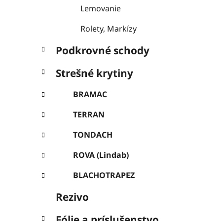
e
Lemovanie
l
Rolety, Markízy
Podkrovné schody
Strešné krytiny
BRAMAC
TERRAN
TONDACH
ROVA (Lindab)
BLACHOTRAPEZ
Rezivo
Fólie a príslušenstvo