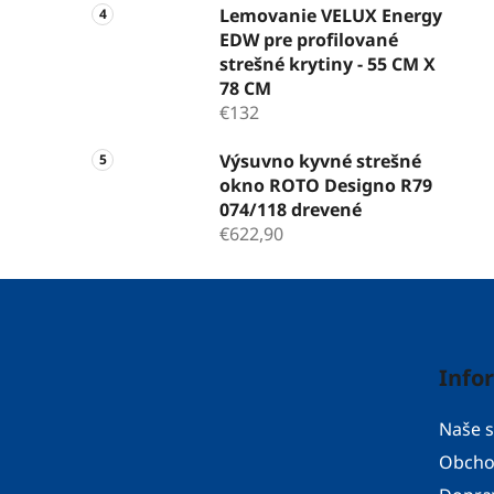
Lemovanie VELUX Energy
EDW pre profilované
strešné krytiny - 55 CM X
78 CM
€132
Výsuvno kyvné strešné
okno ROTO Designo R79
074/118 drevené
€622,90
Z
á
p
Info
ä
t
Naše s
i
Obcho
e