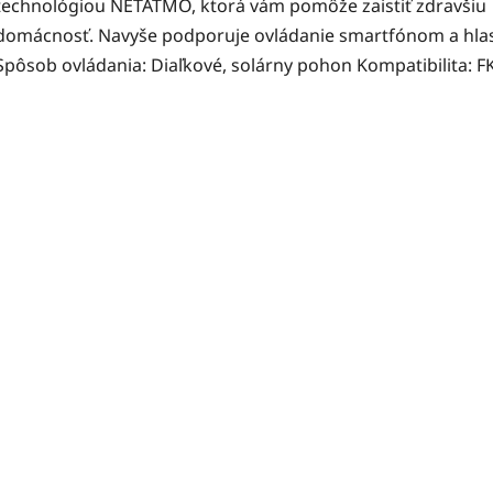
technológiou NETATMO, ktorá vám pomôže zaistiť zdravšiu
domácnosť. Navyše podporuje ovládanie smartfónom a hla
Spôsob ovládania: Diaľkové, solárny pohon Kompatibilita: F