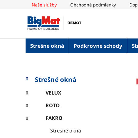
Prejsť
Naše služby
Obchodné podmienky
Dop
na
obsah
Strešné okná
Podkrovné schody
St
B
K
Preskočiť
Strešné okná
a
o
kategórie
t
č
VELUX
e
n
g
ROTO
ý
ó
p
r
FAKRO
i
a
e
n
Strešné okná