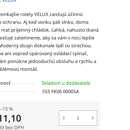
tu
onkajšie rolety VELUX zaisťujú účinnú
ú ochranu. Aj keď vonku páli slnko, doma
 mať príjemný chládok. Ľahká, nahusto tkaná
aisťuje zatemnenie, aby sa vám v noci lepšie
 Moderný dizajn dokonale ladí so strechou.
čiek.
a ani vopred spárovaný ovládací spínač,
vám ponúkne jednoduchú obsluhu a rýchlu a
blémovú montáž.
nosť
Skladom u dodávateľa
SSS FK06 0000SA
–15 %
11,10
93 bez DPH