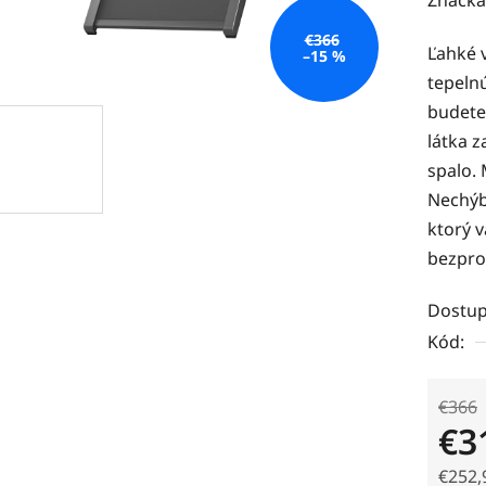
produk
€366
Ľahké v
je
–15 %
tepeln
0,0
budete
z
látka z
5
spalo.
hviezdi
Nechýb
ktorý 
bezpro
Dostup
Kód:
€366
€3
€252,