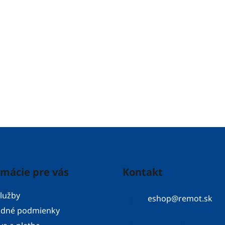
rmácie pre vás
Kontakt
lužby
eshop
@
remot.sk
dné podmienky
052 / 776 43 56