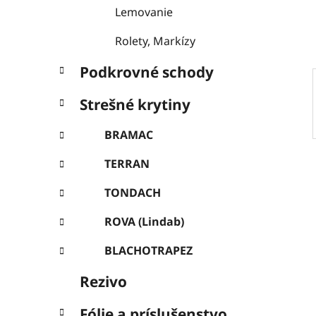
e
Lemovanie
l
Rolety, Markízy
Podkrovné schody
Strešné krytiny
BRAMAC
TERRAN
TONDACH
ROVA (Lindab)
BLACHOTRAPEZ
Rezivo
Fólie a príslušenstvo