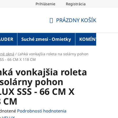
Prihlásenie
Registrácia
OT Blog
Strechaonline.sk - informácie z prvej ruky
Vel
PRÁZDNY KOŠÍK
NÁKUPNÝ
KOŠÍK
AUDER
Suché zmesi - Omietky
KOMÍNY
Služ
šné okná
/
Ľahká vonkajšia roleta na solárny pohon
SS - 66 CM X 118 CM
ká vonkajšia roleta
 solárny pohon
UX SSS - 66 CM X
8 CM
rné
dnotené
Podrobnosti hodnotenia
enie
:
VELUX