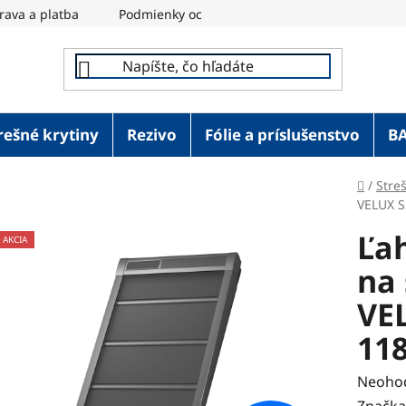
rava a platba
Podmienky ochrany osobných údajov
REM
rešné krytiny
Rezivo
Fólie a príslušenstvo
B
Domov
/
Stre
VELUX S
Ľah
AKCIA
na
VEL
11
Prieme
Neoho
hodnot
Značka