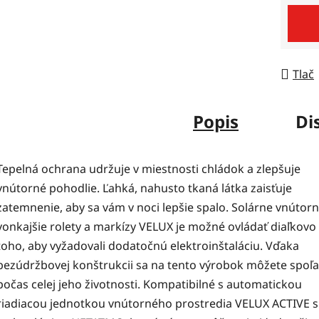
Jedno
Tlač
Popis
Di
Tepelná ochrana udržuje v miestnosti chládok a zlepšuje
vnútorné pohodlie. Ľahká, nahusto tkaná látka zaisťuje
zatemnenie, aby sa vám v noci lepšie spalo. Solárne vnútorn
vonkajšie rolety a markízy VELUX je možné ovládať diaľkovo
toho, aby vyžadovali dodatočnú elektroinštaláciu. Vďaka
bezúdržbovej konštrukcii sa na tento výrobok môžete spoľ
počas celej jeho životnosti. Kompatibilné s automatickou
riadiacou jednotkou vnútorného prostredia VELUX ACTIVE s