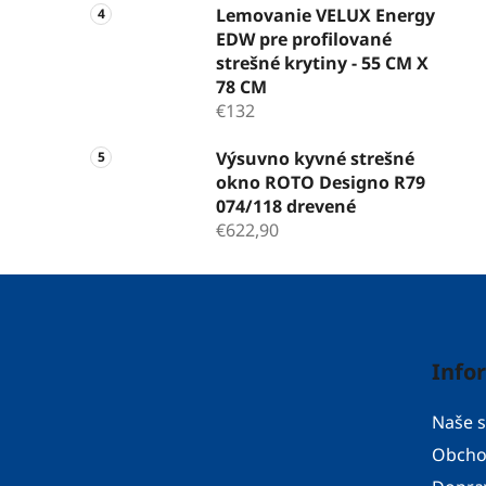
Lemovanie VELUX Energy
EDW pre profilované
strešné krytiny - 55 CM X
78 CM
€132
Výsuvno kyvné strešné
okno ROTO Designo R79
074/118 drevené
€622,90
Z
á
p
Info
ä
t
Naše s
i
Obcho
e