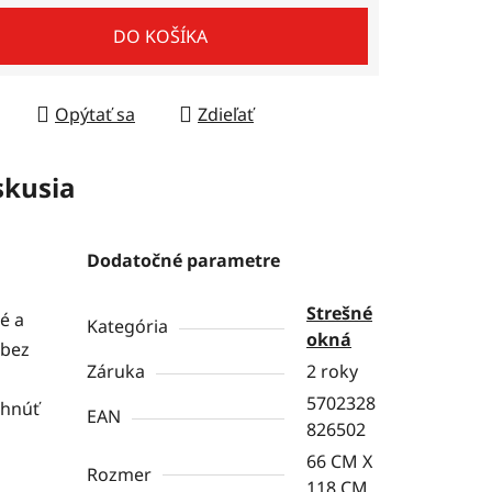
tková cena:
DO KOŠÍKA
Opýtať sa
Zdieľať
skusia
Dodatočné parametre
Strešné
é a
Kategória
okná
 bez
Záruka
2 roky
5702328
ahnúť
EAN
826502
66 CM X
Rozmer
118 CM