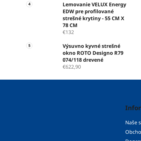
Lemovanie VELUX Energy
EDW pre profilované
strešné krytiny - 55 CM X
78 CM
€132
Výsuvno kyvné strešné
okno ROTO Designo R79
074/118 drevené
€622,90
Z
á
p
Info
ä
t
Naše s
i
Obcho
e