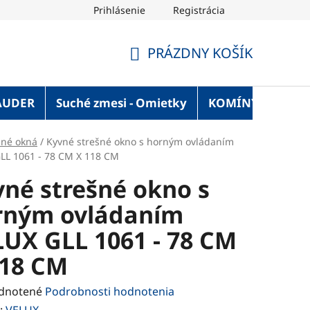
Prihlásenie
Registrácia
OT Blog
Strechaonline.sk - informácie z prvej ruky
Vel
PRÁZDNY KOŠÍK
NÁKUPNÝ
KOŠÍK
AUDER
Suché zmesi - Omietky
KOMÍNY
Služ
šné okná
/
Kyvné strešné okno s horným ovládaním
LL 1061 - 78 CM X 118 CM
né strešné okno s
rným ovládaním
UX GLL 1061 - 78 CM
118 CM
rné
dnotené
Podrobnosti hodnotenia
enie
:
VELUX