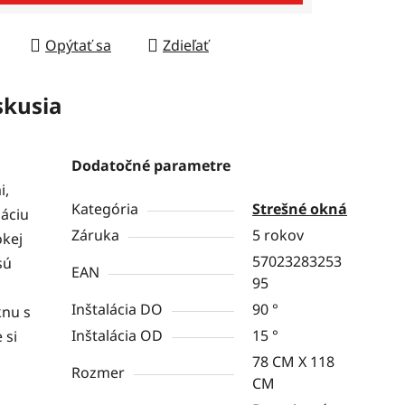
Opýtať sa
Zdieľať
skusia
Dodatočné parametre
i,
Kategória
Strešné okná
láciu
Záruka
5 rokov
okej
57023283253
sú
EAN
95
Inštalácia DO
90 °
knu s
Inštalácia OD
15 °
 si
78 CM X 118
Rozmer
CM