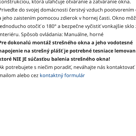
konštrukciou, ktorá uľahčuje otváranie a zatváranie okna.
Priveďte do svojej domácnosti čerstvý vzduch pootvorením
a jeho zaistením pomocou zdierok v hornej časti. Okno mô
jednoducho otočiť o 180° a bezpečne vyčistiť vonkajšie sklo 
interiéru. Spôsob ovládania: Manuálne, horné
Pre dokonalú montáž strešného okna a jeho vodotesné
napojenie na strešný plášť je potrebné tesniace lemovan
ktoré NIE JE súčasťou balenia strešného okna!
Ak potrebujete s niečim poradiť, neváhajte nás kontaktovať
mailom alebo cez
kontaktný formulár