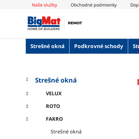
Prejsť
Naše služby
Obchodné podmienky
Dop
na
obsah
Strešné okná
Podkrovné schody
St
B
K
Preskočiť
Strešné okná
a
o
kategórie
t
č
VELUX
e
n
g
ROTO
ý
ó
p
r
FAKRO
i
a
e
n
Strešné okná