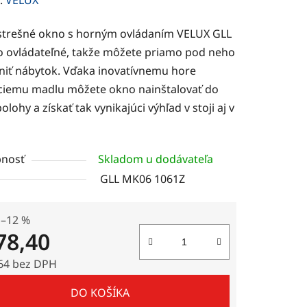
tu
strešné okno s horným ovládaním VELUX GLL
ko ovládateľné, takže môžete priamo pod neho
niť nábytok. Vďaka inovatívnemu hore
ciemu madlu môžete okno nainštalovať do
polohy a získať tak vynikajúci výhľad v stoji aj v
čiek.
nosť
Skladom u dodávateľa
GLL MK06 1061Z
–12 %
78,40
64 bez DPH
tková cena:
DO KOŠÍKA