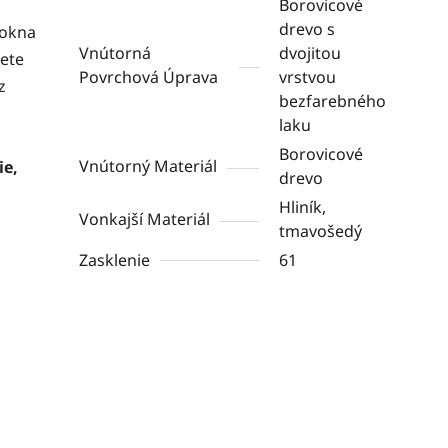
Borovicové
drevo s
 okna
Vnútorná
dvojitou
žete
Povrchová Úprava
vrstvou
z
bezfarebného
laku
Borovicové
Vnútorný Materiál
ie,
drevo
Hliník,
Vonkajší Materiál
tmavošedý
Zasklenie
61