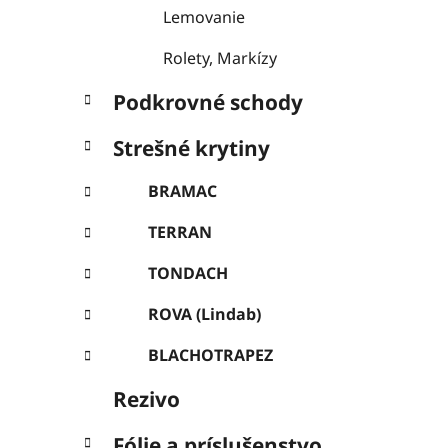
e
Lemovanie
l
Rolety, Markízy
Podkrovné schody
Strešné krytiny
BRAMAC
TERRAN
TONDACH
ROVA (Lindab)
BLACHOTRAPEZ
Rezivo
Fólie a príslušenstvo