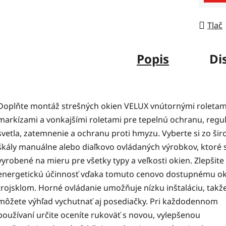
Tlač
Popis
Di
Doplňte montáž strešných okien VELUX vnútornými roletam
markízami a vonkajšími roletami pre tepelnú ochranu, regu
svetla, zatemnenie a ochranu proti hmyzu. Vyberte si zo šir
škály manuálne alebo diaľkovo ovládaných výrobkov, ktoré 
vyrobené na mieru pre všetky typy a veľkosti okien. Zlepšite
energetickú účinnosť vďaka tomuto cenovo dostupnému o
trojsklom. Horné ovládanie umožňuje nízku inštaláciu, takže
môžete výhľad vychutnať aj posediačky. Pri každodennom
používaní určite oceníte rukoväť s novou, vylepšenou