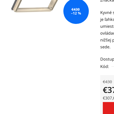
produk
€430
Kyvné 
je
–12 %
je ľah
0,0
umiest
z
ovláda
5
nižšej 
hviezdi
sede.
Dostup
Kód:
€430
€3
€307,
Jedno