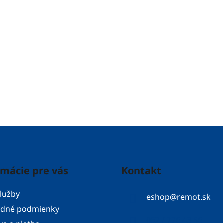
rmácie pre vás
Kontakt
lužby
eshop
@
remot.sk
dné podmienky
052 / 776 43 56