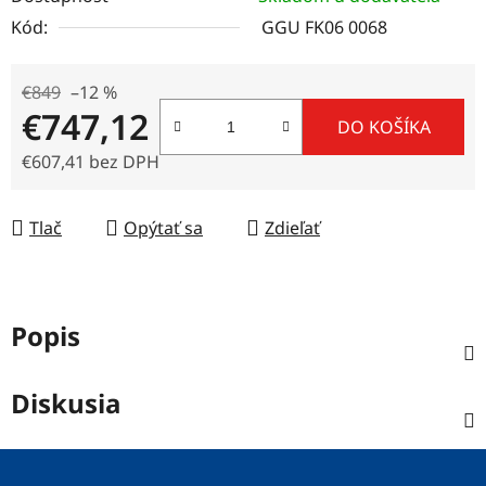
Kód:
GGU FK06 0068
€849
–12 %
€747,12
DO KOŠÍKA
€607,41 bez DPH
Jednotková cena:
Tlač
Opýtať sa
Zdieľať
Popis
Diskusia
Z