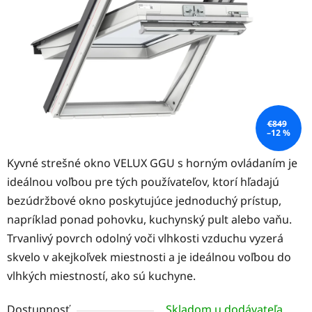
hviezdičiek.
€849
–12 %
Kyvné strešné okno VELUX GGU s horným ovládaním je
ideálnou voľbou pre tých používateľov, ktorí hľadajú
bezúdržbové okno poskytujúce jednoduchý prístup,
napríklad ponad pohovku, kuchynský pult alebo vaňu.
Trvanlivý povrch odolný voči vlhkosti vzduchu vyzerá
skvelo v akejkoľvek miestnosti a je ideálnou voľbou do
vlhkých miestností, ako sú kuchyne.
Dostupnosť
Skladom u dodávateľa