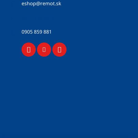
eshop
@
remot.sk
052 / 776 43 56
0905 859 881