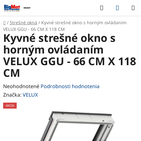
Prejsť
Hľadať
NÁKUP
na
KOŠÍK
obsah
Domov
/
Strešné okná
/
Kyvné strešné okno s horným ovládaním
VELUX GGU - 66 CM X 118 CM
Kyvné strešné okno s
horným ovládaním
VELUX GGU - 66 CM X 118
CM
Priemerné
Neohodnotené
Podrobnosti hodnotenia
hodnotenie
Značka:
VELUX
produktu
AKCIA
je
0,0
z
5