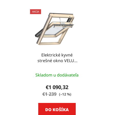
AKCIA
Elektrické kyvné
strešné okno VELUX
GGL - 78 CM X 118 CM
Skladom u dodávateľa
€1 090,32
€1 239
(–12 %)
DO KOŠÍKA