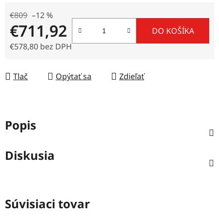
€809
–12 %
€711,92
DO KOŠÍKA
€578,80 bez DPH
Jednotková cena:
Tlač
Opýtať sa
Zdieľať
Popis
Diskusia
Súvisiaci tovar