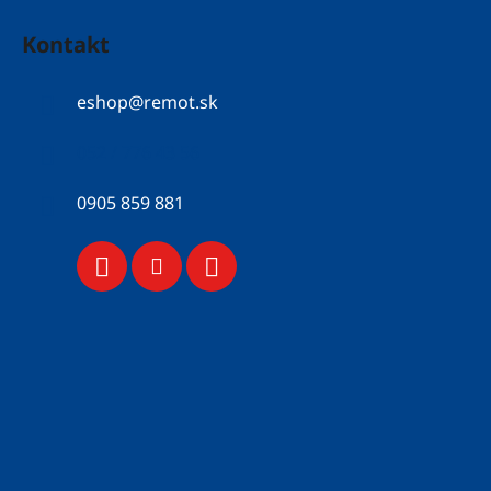
Kontakt
eshop
@
remot.sk
052 / 776 43 56
0905 859 881