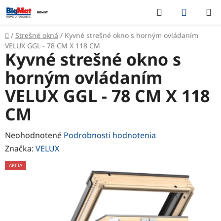
Prejsť
Hľadať
NÁKUP
na
KOŠÍK
obsah
Domov
/
Strešné okná
/
Kyvné strešné okno s horným ovládaním
VELUX GGL - 78 CM X 118 CM
Kyvné strešné okno s
horným ovládaním
VELUX GGL - 78 CM X 118
CM
Priemerné
Neohodnotené
Podrobnosti hodnotenia
hodnotenie
Značka:
VELUX
produktu
AKCIA
je
0,0
z
5