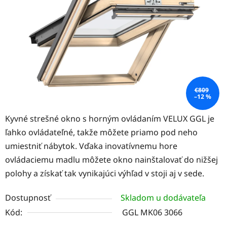
hviezdičiek.
€809
–12 %
Kyvné strešné okno s horným ovládaním VELUX GGL je
ľahko ovládateľné, takže môžete priamo pod neho
umiestniť nábytok. Vďaka inovatívnemu hore
ovládaciemu madlu môžete okno nainštalovať do nižšej
polohy a získať tak vynikajúci výhľad v stoji aj v sede.
Dostupnosť
Skladom u dodávateľa
Kód:
GGL MK06 3066