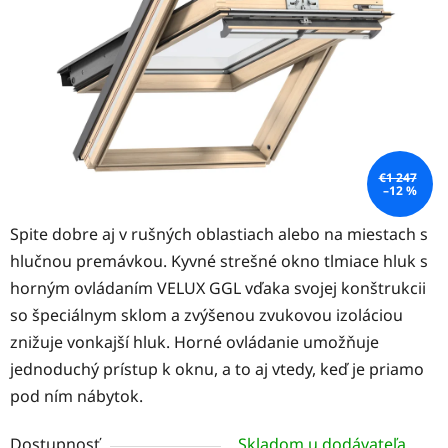
hviezdičiek.
€1 247
–12 %
Spite dobre aj v rušných oblastiach alebo na miestach s
hlučnou premávkou. Kyvné strešné okno tlmiace hluk s
horným ovládaním VELUX GGL vďaka svojej konštrukcii
so špeciálnym sklom a zvýšenou zvukovou izoláciou
znižuje vonkajší hluk. Horné ovládanie umožňuje
jednoduchý prístup k oknu, a to aj vtedy, keď je priamo
pod ním nábytok.
Dostupnosť
Skladom u dodávateľa