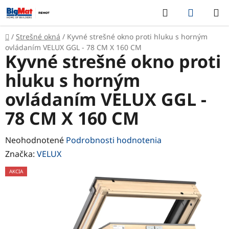
Prejsť
Hľadať
NÁKUP
na
KOŠÍK
obsah
Domov
/
Strešné okná
/
Kyvné strešné okno proti hluku s horným
ovládaním VELUX GGL - 78 CM X 160 CM
Kyvné strešné okno proti
hluku s horným
ovládaním VELUX GGL -
78 CM X 160 CM
Priemerné
Neohodnotené
Podrobnosti hodnotenia
hodnotenie
Značka:
VELUX
produktu
AKCIA
je
0,0
z
5