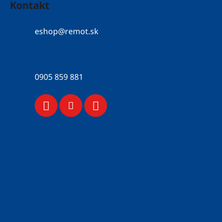
Kontakt
eshop
@
remot.sk
052 / 776 43 56
0905 859 881