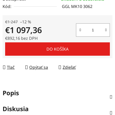
Kód:
GGL MK10 3062
€1 247
–12 %
€1 097,36
€892,16 bez DPH
Jednotková cena:
DO KOŠÍKA
Tlač
Opýtať sa
Zdieľať
Popis
Diskusia