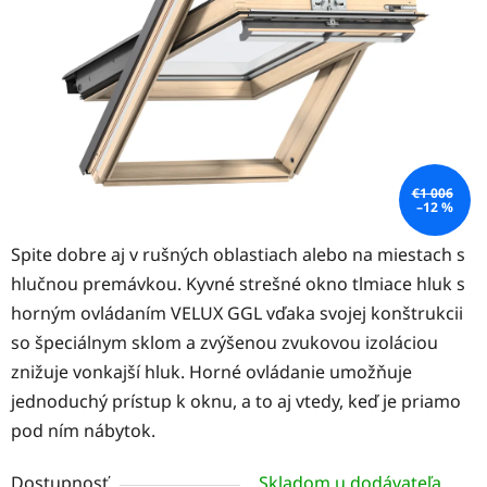
hviezdičiek.
€1 006
–12 %
Spite dobre aj v rušných oblastiach alebo na miestach s
hlučnou premávkou. Kyvné strešné okno tlmiace hluk s
horným ovládaním VELUX GGL vďaka svojej konštrukcii
so špeciálnym sklom a zvýšenou zvukovou izoláciou
znižuje vonkajší hluk. Horné ovládanie umožňuje
jednoduchý prístup k oknu, a to aj vtedy, keď je priamo
pod ním nábytok.
Dostupnosť
Skladom u dodávateľa