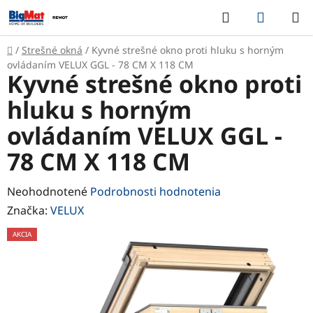
Prejsť
Hľadať
NÁKUP
na
KOŠÍK
obsah
Domov
/
Strešné okná
/
Kyvné strešné okno proti hluku s horným
ovládaním VELUX GGL - 78 CM X 118 CM
Kyvné strešné okno proti
hluku s horným
ovládaním VELUX GGL -
78 CM X 118 CM
Priemerné
Neohodnotené
Podrobnosti hodnotenia
hodnotenie
Značka:
VELUX
produktu
AKCIA
je
0,0
z
5