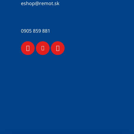
eshop
@
remot.sk
052 / 776 43 56
0905 859 881