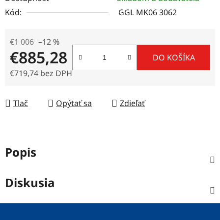
Kód:
GGL MK06 3062
€1 006
–12 %
€885,28
DO KOŠÍKA
€719,74 bez DPH
Jednotková cena:
Tlač
Opýtať sa
Zdieľať
Popis
Diskusia
Z