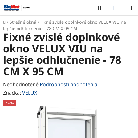
Prejsť
Hľadať
NÁKUP
na
KOŠÍK
obsah
Domov
/
Strešné okná
/
Fixné zvislé doplnkové okno VELUX VIU na
lepšie odhlučnenie - 78 CM X 95 CM
Fixné zvislé doplnkové
okno VELUX VIU na
lepšie odhlučnenie - 78
CM X 95 CM
Priemerné
Neohodnotené
Podrobnosti hodnotenia
hodnotenie
Značka:
VELUX
produktu
AKCIA
je
0,0
z
5