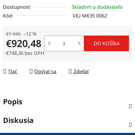
Dostupnosť
Skladom u dodávateľa
Kód:
VIU MK35 0062
€1 046
–12 %
€920,48
DO KOŠÍKA
€748,36 bez DPH
Jednotková cena:
Tlač
Opýtať sa
Zdieľať
Popis
Diskusia