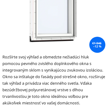
hviezdičiek.
€1 046
–12 %
Rozšírte svoj výhľad a obmedzte nežiadúci hluk
pomocou pevného zvislého doplnkového okna s
integrovaným sklom s vynikajúcou zvukovou izoláciou.
Okno sa inštaluje do fasády pod strešné okno, rozširuje
tak výhľad a privádza viac denného svetla. Vďaka
bezúdržbovej polyuretánovej vrstve s dlhou
trvanlivosťou je toto okno ideálnou voľbou pre
akúkoľvek miestnosť vo vašej domácnosti.