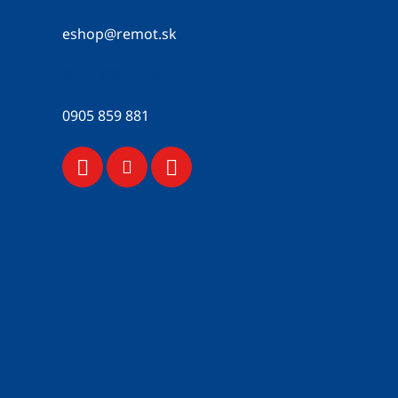
eshop
@
remot.sk
052 / 776 43 56
0905 859 881