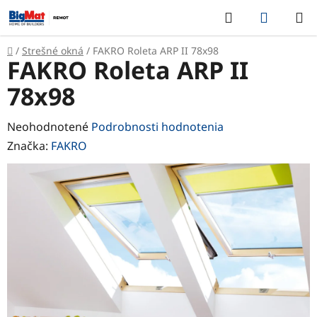
Prejsť
Hľadať
NÁKUP
na
KOŠÍK
obsah
Domov
/
Strešné okná
/
FAKRO Roleta ARP II 78x98
FAKRO Roleta ARP II
78x98
Priemerné
Neohodnotené
Podrobnosti hodnotenia
hodnotenie
Značka:
FAKRO
produktu
je
0,0
z
5
hviezdičiek.