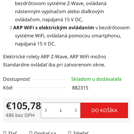
bezdrôtovom systéme Z-Wave, ovládaná
nástenným vypínačom alebo diaľkovým
ovládačom, napájaná 15 V DC,
ARP WiFi s elektrickým ovládaním
v bezdrôtovom
systéme WiFi, ovládaná pomocou smartphonu,
napájaná 15 V DC.
Elektrické rolety ARP Z-Wave, ARP WiFi možno
štandardne ovládať iba pri zatvorenom okne.
Dostupnosť
Skladom u dodávateľa
Kód:
882315
€105,78
DO KOŠÍKA
€86 bez DPH
Jednotková cena:
Tlač
Opýtať sa
Zdieľať