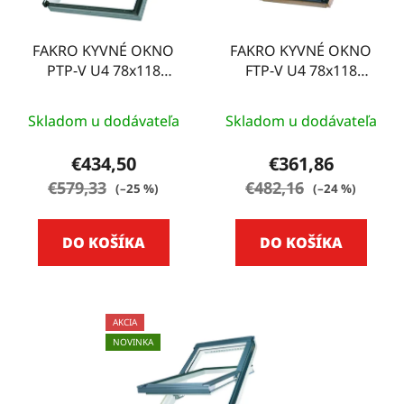
FAKRO KYVNÉ OKNO
FAKRO KYVNÉ OKNO
PTP-V U4 78x118
FTP-V U4 78x118
plastové
drevené
Skladom u dodávateľa
Skladom u dodávateľa
€434,50
€361,86
€579,33
€482,16
(–25 %)
(–24 %)
DO KOŠÍKA
DO KOŠÍKA
AKCIA
NOVINKA