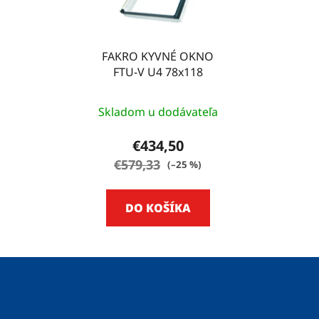
FAKRO KYVNÉ OKNO
FTU-V U4 78x118
Skladom u dodávateľa
€434,50
€579,33
(–25 %)
DO KOŠÍKA
Z
á
p