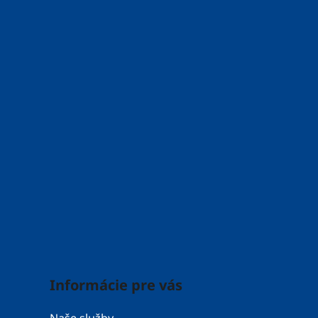
e
Informácie pre vás
Naše služby