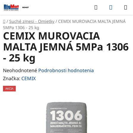
Prejsť
Hľadať
NÁKUP
na
KOŠÍK
obsah
Domov
/
Suché zmesi - Omietky
/
CEMIX MUROVACIA MALTA JEMNÁ
5MPa 1306 - 25 kg
CEMIX MUROVACIA
MALTA JEMNÁ 5MPa 1306
- 25 kg
Priemerné
Neohodnotené
Podrobnosti hodnotenia
hodnotenie
Značka:
CEMIX
produktu
AKCIA
je
0,0
z
5
hviezdičiek.