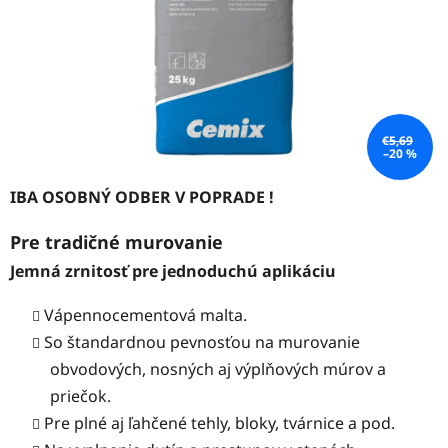
€5,69
–20 %
IBA OSOBNÝ ODBER V POPRADE !
Pre tradičné murovanie
Jemná zrnitosť pre jednoduchú aplikáciu
Vápennocementová malta.
So štandardnou pevnosťou na murovanie
obvodových, nosných aj výplňových múrov a
priečok.
Pre plné aj ľahčené tehly, bloky, tvárnice a pod.