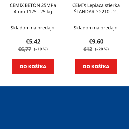
CEMIX BETÓN 25MPa
CEMIX Lepiaca stierka
4mm 1125 - 25 kg
ŠTANDARD 2210 - 25
kg
Skladom na predajni
Skladom na predajni
€5,42
€9,60
€6,77
€12
(–19 %)
(–20 %)
DO KOŠÍKA
DO KOŠÍKA
Z
á
p
ä
t
i