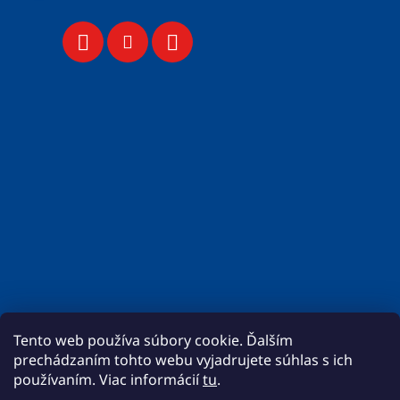
Tento web používa súbory cookie. Ďalším
prechádzaním tohto webu vyjadrujete súhlas s ich
používaním. Viac informácií
tu
.