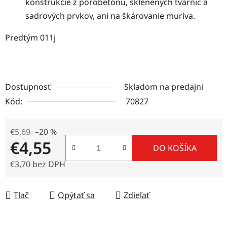
konštrukcie z pórobetónu, sklenených tvárnic a
sadrových prvkov, ani na škárovanie muriva.
Predtým 011j
Dostupnosť
Skladom na predajni
Kód:
70827
€5,69
–20 %
€4,55
DO KOŠÍKA
€3,70 bez DPH
Jednotková cena:
Tlač
Opýtať sa
Zdieľať