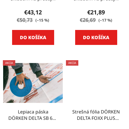
€43,12
€21,89
€50,73
€26,69
(–15 %)
(–17 %)
DO KOŠÍKA
DO KOŠÍKA
AKCIA
AKCIA
Lepiaca páska
Strešná fólia DÖRKEN
DÖRKEN DELTA SB 60 -
DELTA FOXX PLUS
30 m
75m2