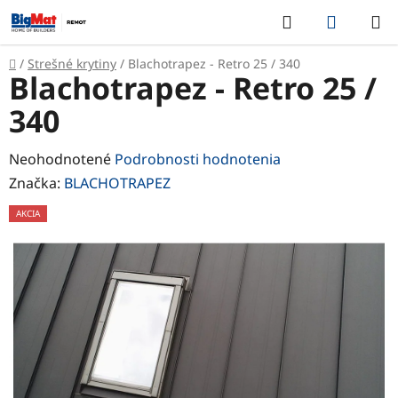
Prejsť
Hľadať
NÁKUP
na
KOŠÍK
obsah
Domov
/
Strešné krytiny
/
Blachotrapez - Retro 25 / 340
Blachotrapez - Retro 25 /
340
Priemerné
Neohodnotené
Podrobnosti hodnotenia
hodnotenie
Značka:
BLACHOTRAPEZ
produktu
AKCIA
je
0,0
z
5
hviezdičiek.