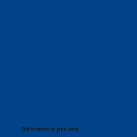
i
e
Informácie pre vás