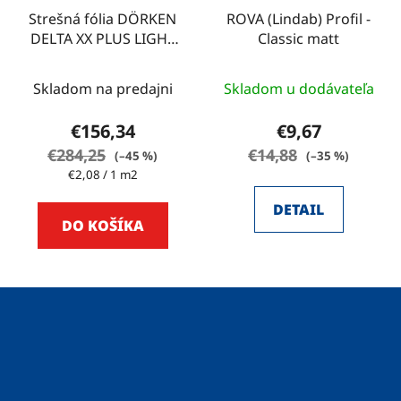
Strešná fólia DÖRKEN
ROVA (Lindab) Profil -
DELTA XX PLUS LIGHT
Classic matt
75m2
Skladom na predajni
Skladom u dodávateľa
€156,34
€9,67
€284,25
€14,88
(–45 %)
(–35 %)
Jednotková
€2,08 / 1 m2
cena:
DETAIL
DO KOŠÍKA
Z
á
p
ä
t