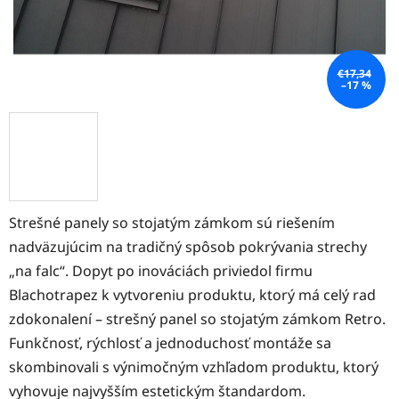
€17,34
–17 %
Strešné panely so stojatým zámkom sú riešením
nadväzujúcim na tradičný spôsob pokrývania strechy
„na falc“. Dopyt po inováciách priviedol firmu
Blachotrapez k vytvoreniu produktu, ktorý má celý rad
zdokonalení – strešný panel so stojatým zámkom Retro.
Funkčnosť, rýchlosť a jednoduchosť montáže sa
skombinovali s výnimočným vzhľadom produktu, ktorý
vyhovuje najvyšším estetickým štandardom.