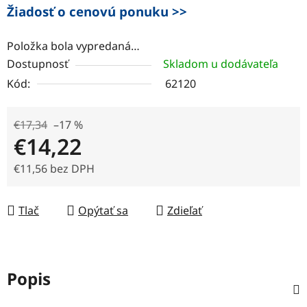
Žiadosť o cenovú ponuku >>
Položka bola vypredaná…
Dostupnosť
Skladom u dodávateľa
Kód:
62120
€17,34
–17 %
€14,22
€11,56 bez DPH
Jednotková cena:
Tlač
Opýtať sa
Zdieľať
Popis