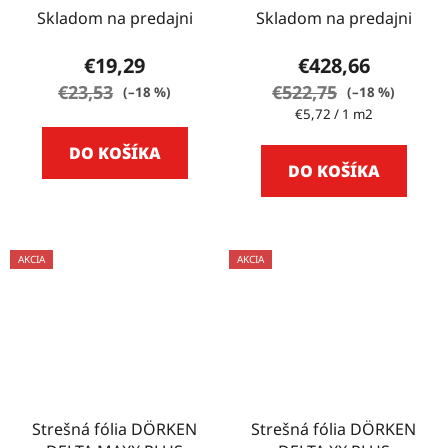
Skladom na predajni
Skladom na predajni
€19,29
€428,66
€23,53
€522,75
(–18 %)
(–18 %)
Jednotková
€5,72 / 1 m2
cena:
DO KOŠÍKA
DO KOŠÍKA
AKCIA
AKCIA
Strešná fólia DÖRKEN
Strešná fólia DÖRKEN