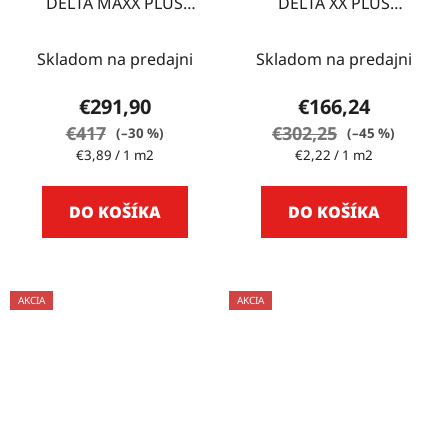
DELTA MAXX PLUS
DELTA XX PLUS
75m2
UNIVERSAL 75m2
Skladom na predajni
Skladom na predajni
€291,90
€166,24
€417
€302,25
(–30 %)
(–45 %)
Jednotková
Jednotková
€3,89 / 1 m2
€2,22 / 1 m2
cena:
cena:
DO KOŠÍKA
DO KOŠÍKA
AKCIA
AKCIA