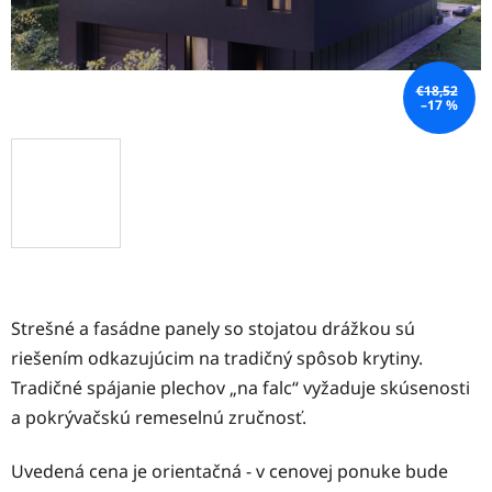
€18,52
–17 %
Strešné a fasádne panely so stojatou drážkou sú
riešením odkazujúcim na tradičný spôsob krytiny.
Tradičné spájanie plechov „na falc“ vyžaduje skúsenosti
a pokrývačskú remeselnú zručnosť.
Uvedená cena je orientačná - v cenovej ponuke bude