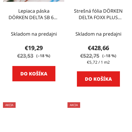
Lepiaca páska
Strešná fólia DÖRKEN
DÖRKEN DELTA SB 60 -
DELTA FOXX PLUS
30 m
75m2
Skladom na predajni
Skladom na predajni
€19,29
€428,66
€23,53
€522,75
(–18 %)
(–18 %)
Jednotková
€5,72 / 1 m2
cena:
DO KOŠÍKA
DO KOŠÍKA
AKCIA
AKCIA