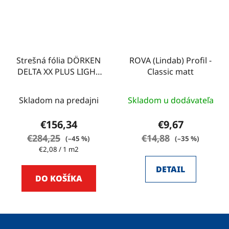
Strešná fólia DÖRKEN
ROVA (Lindab) Profil -
DELTA XX PLUS LIGHT
Classic matt
75m2
Skladom na predajni
Skladom u dodávateľa
€156,34
€9,67
€284,25
€14,88
(–45 %)
(–35 %)
Jednotková
€2,08 / 1 m2
cena:
DETAIL
DO KOŠÍKA
Z