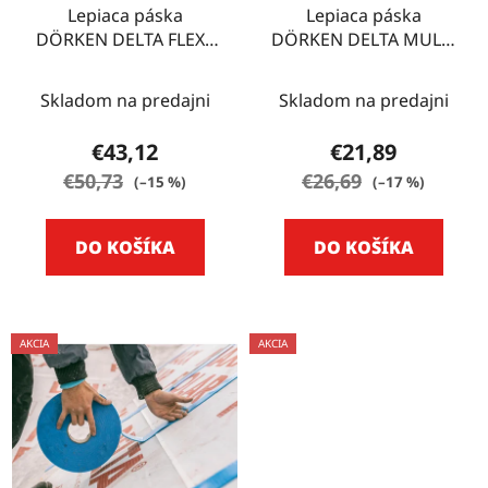
Lepiaca páska
Lepiaca páska
DÖRKEN DELTA FLEXX
DÖRKEN DELTA MULTI
BAND 10 m F 100
BAND 25m M60
Skladom na predajni
Skladom na predajni
€43,12
€21,89
€50,73
€26,69
(–15 %)
(–17 %)
DO KOŠÍKA
DO KOŠÍKA
AKCIA
AKCIA