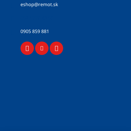
eshop
@
remot.sk
052 / 776 43 56
0905 859 881