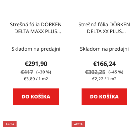
Strešná fólia DÖRKEN
Strešná fólia DÖRKEN
DELTA MAXX PLUS
DELTA XX PLUS
75m2
UNIVERSAL 75m2
Skladom na predajni
Skladom na predajni
€291,90
€166,24
€417
€302,25
(–30 %)
(–45 %)
Jednotková
Jednotková
€3,89 / 1 m2
€2,22 / 1 m2
cena:
cena:
DO KOŠÍKA
DO KOŠÍKA
AKCIA
AKCIA