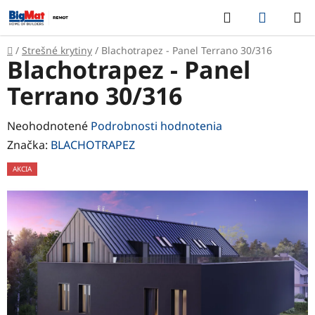
Prejsť
Hľadať
NÁKUP
na
KOŠÍK
obsah
Domov
/
Strešné krytiny
/
Blachotrapez - Panel Terrano 30/316
Blachotrapez - Panel
Terrano 30/316
Priemerné
Neohodnotené
Podrobnosti hodnotenia
hodnotenie
Značka:
BLACHOTRAPEZ
produktu
AKCIA
je
0,0
z
5
hviezdičiek.