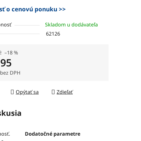
sť o cenovú ponuku >>
nosť
Skladom u dodávateľa
62126
2
–18 %
,95
 bez DPH
tková cena:
Opýtať sa
Zdieľať
skusia
nosť.
Dodatočné parametre