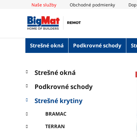
Prejsť
Naše služby
Obchodné podmienky
Dop
na
obsah
Strešné okná
Podkrovné schody
St
B
K
Preskočiť
Strešné okná
a
o
kategórie
t
č
Podkrovné schody
e
n
g
ý
Strešné krytiny
ó
p
r
BRAMAC
i
a
e
n
TERRAN
e