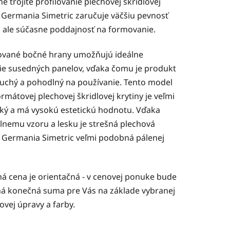
e trojité profilovanie plechovej škridlovej
y Germania Simetric zaručuje väčšiu pevnosť
, ale súčasne poddajnosť na formovanie.
čiek.
ované bočné hrany umožňujú ideálne
nie susedných panelov, vďaka čomu je produkt
uchý a pohodlný na používanie. Tento model
rmátovej plechovej škridlovej krytiny je veľmi
cký a má vysokú estetickú hodnotu. Vďaka
álnemu vzoru a lesku je strešná plechová
a Germania Simetric veľmi podobná pálenej
.
á cena je orientačná - v cenovej ponuke bude
á konečná suma pre Vás na základe vybranej
vej úpravy a farby.