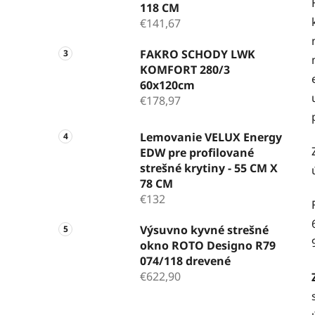
118 CM
€141,67
FAKRO SCHODY LWK
KOMFORT 280/3
60x120cm
€178,97
Lemovanie VELUX Energy
EDW pre profilované
strešné krytiny - 55 CM X
78 CM
€132
Výsuvno kyvné strešné
okno ROTO Designo R79
074/118 drevené
€622,90