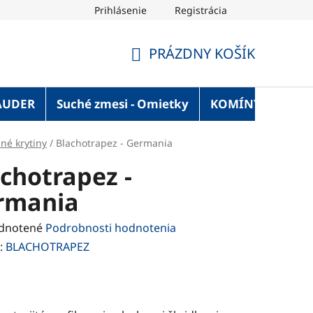
Prihlásenie
Registrácia
OT Blog
Strechaonline.sk - informácie z prvej ruky
Vel
PRÁZDNY KOŠÍK
NÁKUPNÝ
KOŠÍK
AUDER
Suché zmesi - Omietky
KOMÍNY
Služ
šné krytiny
/
Blachotrapez - Germania
chotrapez -
rmania
rné
dnotené
Podrobnosti hodnotenia
enie
:
BLACHOTRAPEZ
tu