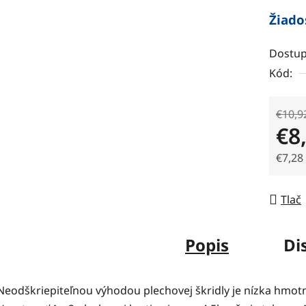
Žiado
Dostup
Kód:
€10,9
€8
€7,28
Jedno
Tlač
Popis
Di
Neodškriepiteľnou výhodou plechovej škridly je nízka hmot