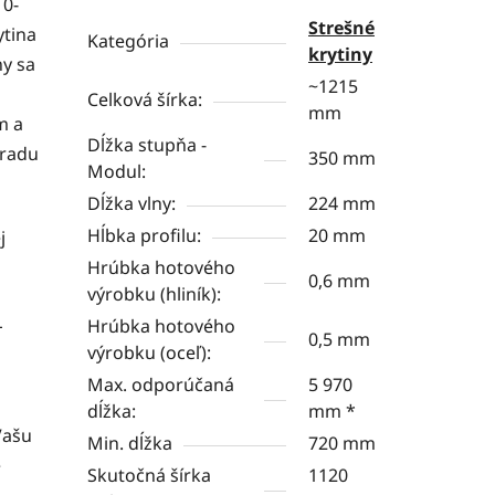
10-
Strešné
ytina
Kategória
krytiny
ny sa
~1215
Celková šírka:
mm
m a
Dĺžka stupňa -
Úradu
350 mm
Modul:
Dĺžka vlny:
224 mm
Hĺbka profilu:
20 mm
j
Hrúbka hotového
0,6 mm
výrobku (hliník):
L
Hrúbka hotového
0,5 mm
výrobku (oceľ):
Max. odporúčaná
5 970
dĺžka:
mm *
Vašu
Min. dĺžka
720 mm
e
Skutočná šírka
1120