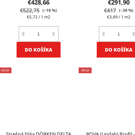
€428,66
€291,90
€522,75
€417
(–18 %)
(–30 %)
Jednotková
Jednotková
€5,72 / 1 m2
€3,89 / 1 m2
cena:
cena:
DO KOŠÍKA
DO KOŠÍKA
AKCIA
AKCIA
Strešná fólia DÖRKEN DELTA
ROVA (Lindab) Profil -