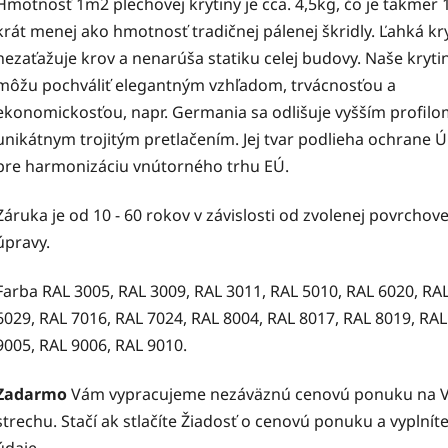
Hmotnosť 1m2 plechovej krytiny je cca. 4,5kg, čo je takmer 
krát menej ako hmotnosť tradičnej pálenej škridly. Ľahká kr
nezaťažuje krov a nenarúša statiku celej budovy. Naše kryti
môžu pochváliť elegantným vzhľadom, trvácnosťou a
ekonomickosťou, napr. Germania sa odlišuje vyšším profilo
unikátnym trojitým pretlačením. Jej tvar podlieha ochrane 
pre harmonizáciu vnútorného trhu EÚ.
Záruka je od 10 - 60 rokov v závislosti od zvolenej povrchove
úpravy.
Farba RAL 3005, RAL 3009, RAL 3011, RAL 5010, RAL 6020, RA
6029, RAL 7016, RAL 7024, RAL 8004, RAL 8017, RAL 8019, RAL
9005, RAL 9006, RAL 9010.
Zadarmo
Vám vypracujeme nezáväznú cenovú ponuku na 
strechu. Stačí ak stlačíte Žiadosť o cenovú ponuku a vyplnít
údaje.