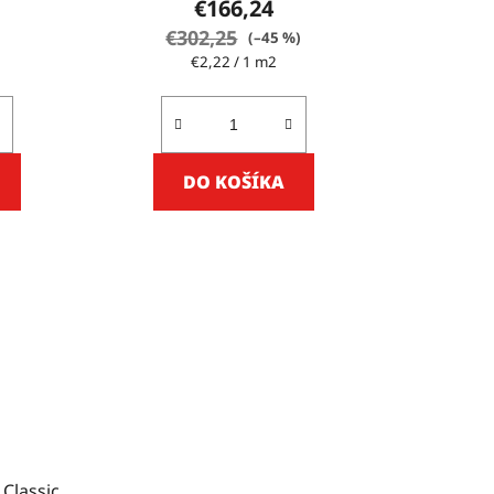
€166,24
€302,25
(–45 %)
Jednotková
€2,22 / 1 m2
cena:
DO KOŠÍKA
 Classic