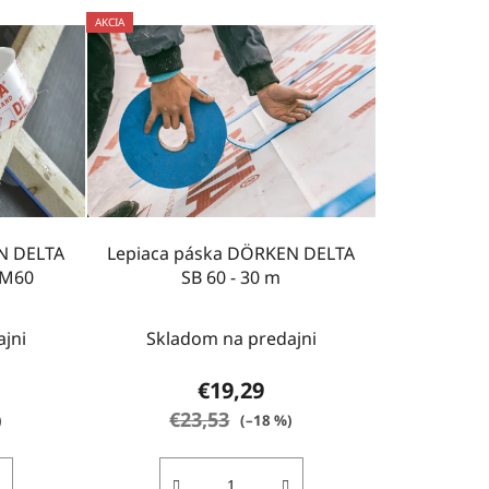
AKCIA
N DELTA
Lepiaca páska DÖRKEN DELTA
 M60
SB 60 - 30 m
jni
Skladom na predajni
€19,29
€23,53
)
(–18 %)