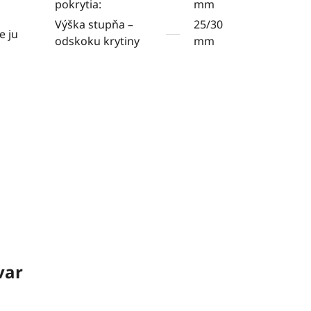
pokrytia:
mm
Výška stupňa –
25/30
e ju
odskoku krytiny
mm
var