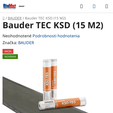
Prejsť
Hľadať
NÁKUP
na
KOŠÍK
obsah
Domov
/
BAUDER
/
Bauder TEC KSD (15 M2)
Bauder TEC KSD (15 M2)
Priemerné
Neohodnotené
Podrobnosti hodnotenia
hodnotenie
Značka:
BAUDER
produktu
AKCIA
je
NOVINKA
0,0
z
5
hviezdičiek.