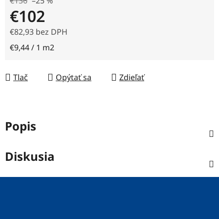
€136
–25 %
€102
€82,93 bez DPH
Jednotková cena:
€9,44 / 1 m2
Tlač
Opýtať sa
Zdieľať
Popis
Diskusia
Z
á
p